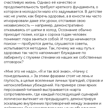
счастливую жизнь. Однако её качество и
продолжительность требуют крепкого фундамента, о
котором в молодости мало кто задумывается. В детстве
нас не учили, как беречь здоровье, а в юности мы часто
игнорировали даже эти уроки, отстаивая свою
независимость — например, демонстративно
отказываясь от шапки в холод. Осознание обычно
приходит позже, когда к сорока годам человек
понимает: пора заняться собой. И тогда начинаются
поиски — пробуются диеты, слушаются советы,
испытываются методики. Так, почему же наш путь к
здоровью так часто напоминает блуждание по
лабиринту с глухими стенами из наших же собственных
отговорок?
«Мне это не надо», «Я и так всё знаю», «Начну с
понедельника…» За этими фразами стоят не лень и
глупость, а целые вселенные личных трагедий, страхов и
непоколебимых убеждений. На примере семи ярких
персонажей-типажей выстраивается «карта
сопротивления», где каждый последующий сценарий
логически вытекает из предыдущего, демонстрируя
эскалацию внутренних противоречий между знанием и