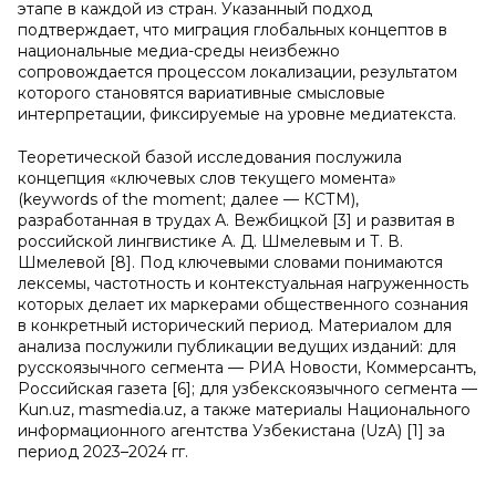
этапе в каждой из стран. Указанный подход
подтверждает, что миграция глобальных концептов в
национальные медиа-среды неизбежно
сопровождается процессом локализации, результатом
которого становятся вариативные смысловые
интерпретации, фиксируемые на уровне медиатекста.
Теоретической базой исследования послужила
концепция «ключевых слов текущего момента»
(keywords of the moment; далее — КСТМ),
разработанная в трудах А. Вежбицкой [3] и развитая в
российской лингвистике А. Д. Шмелевым и Т. В.
Шмелевой [8]. Под ключевыми словами понимаются
лексемы, частотность и контекстуальная нагруженность
которых делает их маркерами общественного сознания
в конкретный исторический период. Материалом для
анализа послужили публикации ведущих изданий: для
русскоязычного сегмента — РИА Новости, Коммерсантъ,
Российская газета [6]; для узбекскоязычного сегмента —
Kun.uz, masmedia.uz, а также материалы Национального
информационного агентства Узбекистана (UzA) [1] за
период 2023–2024 гг.