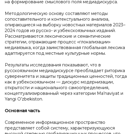
на формирование смыслового поля медиадискурса.
Методологическую основу составляют методы
сопоставительного и контекстуального анализа,
опирающиеся на выборку новостных материалов 2023–
2024 годов из русско- и узбекскоязычных изданий.
Рассматриваются лексические и семантические
стратегии, отражающие процесс «глокализации»
медиаязыка, когда заимствованная глобальная лексика
адаптируется под местные культурные нормы.
Результаты исследования показывают, что в
русскоязычном медиадискурсе преобладает риторика
суверенитета и защиты традиционных ценностей, тогда
как в узбекскоязычном — дискурс модернизации,
открытости и национального самоопределения,
концептуализированный через категории Ma’naviyat и
Yangi O’zbekiston.
Основная часть
Современное информационное пространство
представляет собой систему, характеризующуюся
высокой степенью глобализационных процессов, что