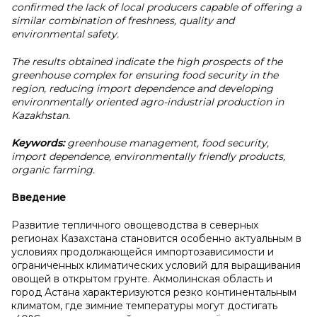
confirmed the lack of local producers capable of offering a
similar combination of freshness, quality and
environmental safety.
The results obtained indicate the high prospects of the
greenhouse complex for ensuring food security in the
region, reducing import dependence and developing
environmentally oriented agro-industrial production in
Kazakhstan.
Keywords:
greenhouse management, food security,
import dependence, environmentally friendly products,
organic farming.
Введение
Развитие тепличного овощеводства в северных
регионах Казахстана становится особенно актуальным в
условиях продолжающейся импортозависимости и
ограниченных климатических условий для выращивания
овощей в открытом грунте. Акмолинская область и
город Астана характеризуются резко континентальным
климатом, где зимние температуры могут достигать