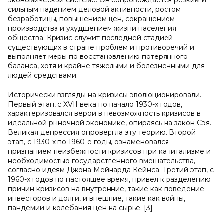
экономической системе. Он сопровождается резким и
сильным падением деловой активности, ростом
безработицы, повышением цен, сокращением
производства и ухудшением жизни населения
общества. Кризис служит последней стадией
существующих в стране проблем и противоречий и
выполняет меры по восстановлению потерянного
баланса, хотя и крайне тяжелыми и болезненными для
людей средствами.
Исторически взгляды на кризисы эволюционировали.
Первый этап, с XVII века по начало 1930-х годов,
характеризовался верой в невозможность кризисов в
идеальной рыночной экономике, опираясь на закон Сэя.
Великая депрессия опровергла эту теорию. Второй
этап, с 1930-х по 1960-е годы, ознаменовался
признанием неизбежности кризисов при капитализме и
необходимостью государственного вмешательства,
согласно идеям Джона Мейнарда Кейнса. Третий этап, с
1960-х годов по настоящее время, привел к разделению
причин кризисов на внутренние, такие как поведение
инвесторов и долги, и внешние, такие как войны,
пандемии и колебания цен на сырье. [3]