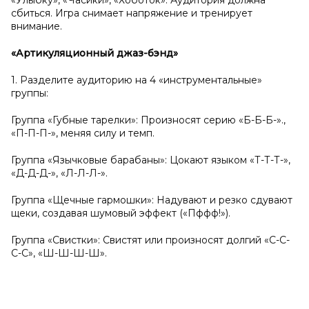
«Улыбку», «Часики», «Хоботок». Аудитория должна
сбиться. Игра снимает напряжение и тренирует
внимание.
«Артикуляционный джаз-бэнд»
1. Разделите аудиторию на 4 «инструментальные»
группы:
Группа «Губные тарелки»: Произносят серию «Б-Б-Б-».,
«П-П-П-», меняя силу и темп.
Группа «Язычковые барабаны»: Цокают языком «Т-Т-Т-»,
«Д-Д-Д-», «Л-Л-Л-».
Группа «Щечные гармошки»: Надувают и резко сдувают
щеки, создавая шумовый эффект («Пффф!»).
Группа «Свистки»: Свистят или произносят долгий «С-С-
С-С», «Ш-Ш-Ш-Ш».