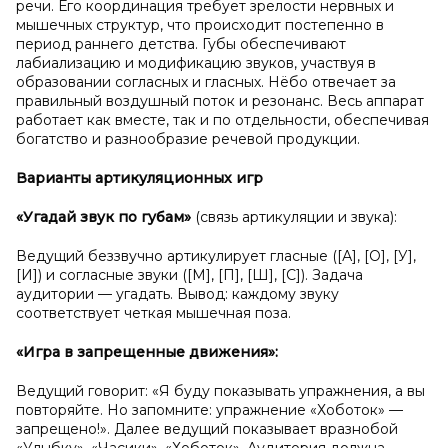
речи. Его координация требует зрелости нервных и
мышечных структур, что происходит постепенно в
период раннего детства. Губы обеспечивают
лабиализацию и модификацию звуков, участвуя в
образовании согласных и гласных. Нёбо отвечает за
правильный воздушный поток и резонанс. Весь аппарат
работает как вместе, так и по отдельности, обеспечивая
богатство и разнообразие речевой продукции.
Варианты артикуляционных игр
«Угадай звук по губам»
(связь артикуляции и звука):
Ведущий беззвучно артикулирует гласные ([А], [О], [У],
[И]) и согласные звуки ([М], [П], [Ш], [С]). Задача
аудитории — угадать. Вывод: каждому звуку
соответствует четкая мышечная поза.
«Игра в
запрещенные движения»:
Ведущий говорит: «Я буду показывать упражнения, а вы
повторяйте. Но запомните: упражнение «Хоботок» —
запрещено!». Далее ведущий показывает вразнобой