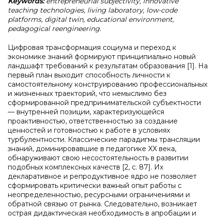
Keywords:
entrepreneurial subjectivity, innovative
teaching technologies, living laboratory, low-code
platforms, digital twin, educational environment,
pedagogical reengineering.
Цифровая трансформация социума и переход к
экономике знаний формируют принципиально новый
ландшафт требований к результатам образования [1]. На
первый план выходит способность личности к
самостоятельному конструированию профессиональных
и жизненных траекторий, что немыслимо без
сформированной предпринимательской субъектности
— внутренней позиции, характеризующейся
проактивностью, ответственностью за создание
ценностей и готовностью к работе в условиях
турбулентности. Классические парадигмы трансляции
знаний, доминировавшие в педагогике XX века,
обнаруживают свою несостоятельность в развитии
подобных комплексных качеств [2, с. 87]. Их
декларативное и репродуктивное ядро не позволяет
сформировать критически важный опыт работы с
неопределенностью, ресурсными ограничениями и
обратной связью от рынка. Следовательно, возникает
острая дидактическая необходимость в апробации и