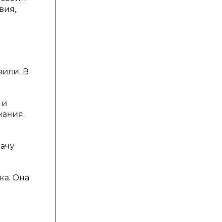
вия,
вили. В
 и
нания.
дачу
ка. Она