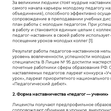
За великими людьми стоят мудрые наставники
самого начала карьеры молодому педагогу на
объединения), способного эффективно осущ
сопровождение в преподавании учебных дис
план работы с молодым педагогом. При успе
в работу и становится единым целым с колле
педагог-наставник в своей работе использует
посещение уроков молодых коллег [1].
Результат работы педагогов-наставников нел
уровень вовлеченности, успешности молодых 
специалиста. В Лицее № 95 достигли мастерст
почетные работники сферы образования РФ. С
наставляемых педагогов: лауреат конкурса «У
урок», лауреат приоритетного национального
«Педагогический дебют».
2. Форма наставничества «педагог — ученик»
Лицеисты получают предпрофильное образован
сопровождают обучение в урочное, внеурочно