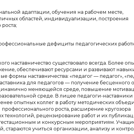
альной адаптации, обучения на рабочем месте,
ичных областей, индивидуализации, построения
роста;
профессиональные дефициты педагогических работ
ского наставничество существовало всегда. Более оп
жение, обеспечивают ресурсами и развивают навык
ые формы наставничества: «педагог — педагог», «пе
наставника для педагогов — получение бесценного о
в динамично меняющейся среде, повышение мотива
разовательной среде. В лицее педагоги-наставники 
енее опытных коллег в работу методических объед
й профессионального роста, расширение кругозора
 технологий, рецензирование работ и их публикац
 аттестационным и конкурсным мероприятиям. Учащи
й, стараются учиться организации, анализу и контр