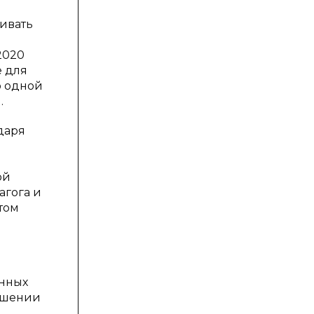
аивать
2020
е для
о одной
.
даря
й
ой
агога и
том
анных
ышении