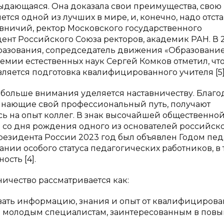
ыдающаяся. Она доказала свои преимущества, свою
тся одной из лучших в мире, и, конечно, надо отст
довничий, ректор Московского государственного
дент Российского Союза ректоров, академик РАН. В 
разования, сопредседатель движения «Образовани
емии естественных наук Сергей Комков отметил, чт
ляется подготовка квалифицированного учителя [5]
 больше внимания уделяется наставничеству. Благо
чинающие свой профессиональный путь, получают
сь на опыт коллег. В знак высочайшей общественно
 со дня рождения одного из основателей российск
езидента России 2023 год был объявлен Годом пед
ании особого статуса педагогических работников, в 
сть [4].
ичество рассматривается как:
вать информацию, знания и опыт от квалифициров
 молодым специалистам, заинтересованным в пов