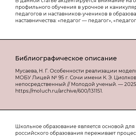
В данной статье акцентируется внимание на 
профильного обучения в урочное и каникуляр
педагогов и наставников-учеников в образов
наставничества: «педагог — педагог», «педаго
Библиографическое описание
Мусаева, Н. Г. Особенности реализации модел
МОБУ Лицей № 95 г. Сочи имени К. Э. Циолковског
непосредственный // Молодой ученый. — 2025. 
https://moluch.ru/archive/600/131151.
Школьное образование является основой для 
российского образования переживает процес