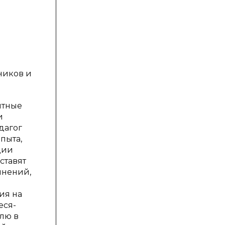
ников и
ытные
и
дагог
пыта,
ции
ставят
инений,
ия на
еся-
олю в