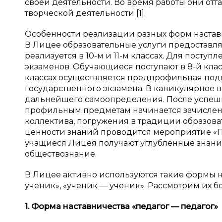
своей деятельности. Во время работы они отт
творческой деятельности [1].
Особенности реализации разных форм наставн
В Лицее образовательные услуги предоставляю
реализуется в 10-м и 11-м классах. Для пост
экзаменов. Обучающиеся поступают в 8-й клас
классах осуществляется предпрофильная под
государственного экзамена. В каникулярное 
дальнейшего самоопределения. После успешн
профильным предметам начинается зачисление
коллектива, погружения в традиции образова
ценности знаний проводится мероприятие «
учащиеся Лицея получают углубленные знания
обществознание.
В Лицее активно используются такие формы на
ученик», «ученик — ученик». Рассмотрим их б
1. Форма наставничества «педагог — педагог»