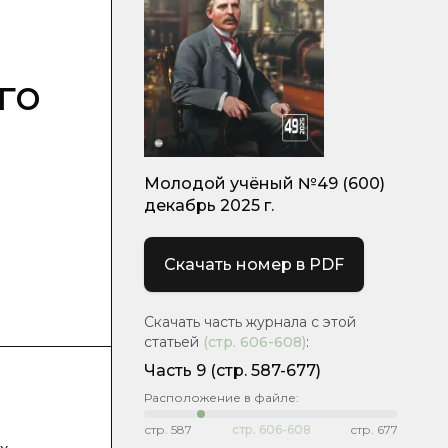
го
Молодой учёный №49 (600)
декабрь 2025 г.
Скачать номер в PDF
Скачать часть журнала с этой
статьей
(стр.
606-608
)
:
Часть 9
(стр. 587-677)
Расположение в файле:
стр.
587
стр.
606-608
стр.
677