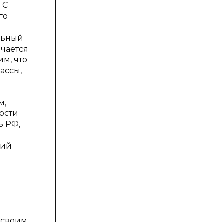
 С
го
льный
чается
м, что
ассы,
м,
ости
ь РФ,
ший
 своим