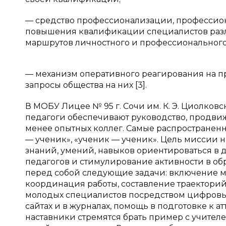
— средство профессионализации, профессион
повышения квалификации специалистов разл
маршрутов личностного и профессионального 
— механизм оперативного реагирования на 
запросы общества на них [3].
В МОБУ Лицее № 95 г. Сочи им. К. Э. Циолков
педагоги обеспечивают руководство, продви
менее опытных коллег. Самые распространенн
— ученик», «ученик — ученик». Цель миссии 
знаний, умений, навыков ориентироваться 
педагогов и стимулирование активности в об
перед собой следующие задачи: включение м
координация работы, составление траектори
молодых специалистов посредством цифровых
сайтах и в журналах, помощь в подготовке к
наставники стремятся брать пример с учителе