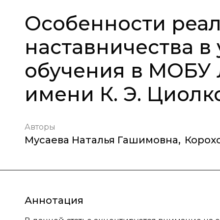
Особенности реа
наставничества в
обучения в МОБУ 
имени К. Э. Циолк
Авторы
Мусаева Наталья Гашимовна
,
Корох
Аннотация