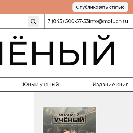
Опубликовать статью
+7 (843) 500-57-53
info@moluch.ru
ЧЁНЫЙ
Юный ученый
Издание книг