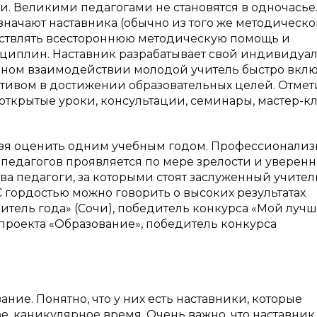
. Великими педагогами не становятся в одночасье.
значают наставника (обычно из того же методическо
ествлять всестороннюю методическую помощь и
циплин. Наставник разрабатывает свой индивидуа
шном взаимодействии молодой учитель быстро вклю
ктивом в достижении образовательных целей. Отмети
 открытые уроки, консультации, семинары, мастер-кл
ьзя оценить одним учебным годом. Профессионализ
педагогов проявляется по мере зрелости и уверенн
ва педагоги, за которыми стоят заслуженный учител
 гордостью можно говорить о высоких результатах
читель года» (Сочи), победитель конкурса «Мой луч
 проекта «Образование», победитель конкурса
ие. Понятно, что у них есть наставники, которые
е, каникулярное время. Очень важно, что наставник