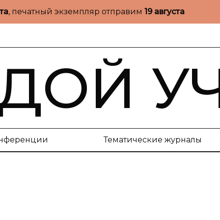
ста
, печатный экземпляр отправим
19 августа
ДОЙ У
нференции
Тематические журналы