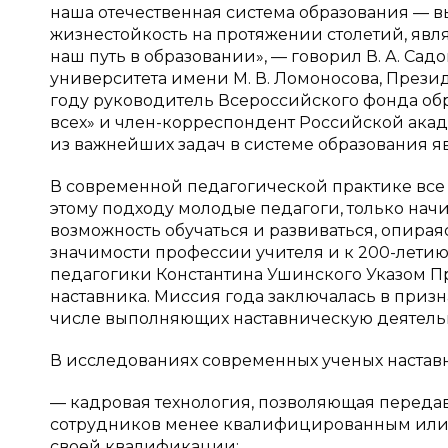
наша отечественная система образования — в
жизнестойкость на протяжении столетий, являе
наш путь в образовании», — говорил В. А. Са
университета имени М. В. Ломоносова, Прези
году руководитель Всероссийского фонда об
всех» и член-корреспондент Российской акад
из важнейших задач в системе образования яв
В современной педагогической практике все
этому подходу молодые педагоги, только на
возможность обучаться и развиваться, опирая
значимости профессии учителя и к 200-летию
педагогики Константина Ушинского Указом Пр
наставника. Миссия года заключалась в призн
числе выполняющих наставническую деятельно
В исследованиях современных ученых наставн
— кадровая технология, позволяющая переда
сотрудников менее квалифицированным или
своей квалификации;