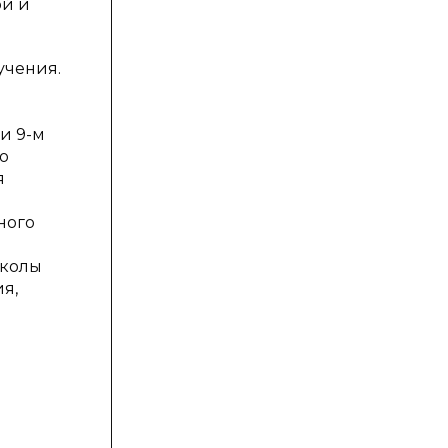
ой и
учения.
и 9-м
о
я
ного
школы
я,