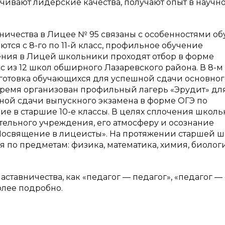
ачивают лидерские качества, получают опыт в научн
ичества в Лицее № 95 связаны с особенностями об
тся с 8-го по 11-й класс, профильное обучение
упления в Лицей школьники проходят отбор в форме
с из 12 школ обширного Лазаревского района. В 8-м 
готовка обучающихся для успешной сдачи основног
время организован профильный лагерь «Эрудит» дл
ой сдачи выпускного экзамена в форме ОГЭ по
 в старшие 10-е классы. В целях сплочения школь
тельного учреждения, его атмосферу и осознание
Посвящение в лицеисты». На протяжении старшей 
 по предметам: физика, математика, химия, биологи
ставничества, как «педагог — педагог», «педагог —
олее подробно.