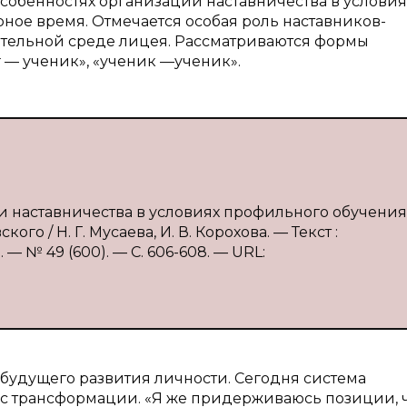
особенностях организации наставничества в условия
ное время. Отмечается особая роль наставников-
ательной среде лицея. Рассматриваются формы
г — ученик», «ученик —ученик».
и наставничества в условиях профильного обучения
о / Н. Г. Мусаева, И. В. Корохова. — Текст :
— № 49 (600). — С. 606-608. — URL:
будущего развития личности. Сегодня система
с трансформации. «Я же придерживаюсь позиции, 