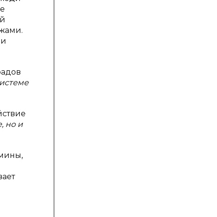
ые
ий
ажами.
ии
радов
системе
йствие
, но и
рмины,
вает