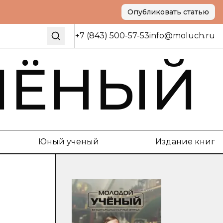
Опубликовать статью
+7 (843) 500-57-53
info@moluch.ru
ЧЁНЫЙ
Юный ученый
Издание книг