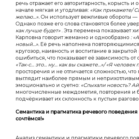
речь отражает его авторитарность, корысть и
начале мягкая и угодливая:
«Как прикажете/ Са
желаю…».
Он использует вежливые обороты — «
Однако позже его слова становятся более у
как лучше будет»
. Эта перемена показывает х
Карповна говорит жеманно и однообразно
: «
новый…».
Её речь наполнена повторяющимися
кругозор, наивность и воспитание в закрытой 
ошибиться, что показывает её зависимость от
«Так-с… это… ну… как вы скажете…»/ «Я человек
просторечия и не отличается сложностью, что 
выглядит наиболее прямым и неприхотливым 
эмоционально и суетно:
«Слыхали новость? Ай, 
многочисленные междометия, повторения и б
подчёркивает их склонность к пустым разгов
Семантика и
прагматика речевого поведения
сочтёмся!»
Анализ семантики и прагматики речевого пов