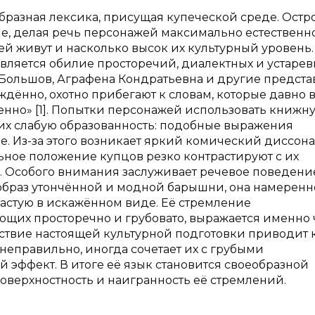
бразная лексика, присущая купеческой среде. Ост
е, делая речь персонажей максимально естественно
дей живут и насколько высок их культурный уровень
является обилие просторечий, диалектных и устаре
. Большов, Аграфена Кондратьевна и другие предст
ждённо, охотно прибегают к словам, которые давно
оченно» [1]. Попытки персонажей использовать книжн
их слабую образованность: подобные выражения
ме. Из-за этого возникает яркий комический диссона
ное положение купцов резко контрастируют с их
. Особого внимания заслуживает речевое поведени
 образ утончённой и модной барышни, она намеренн
частую в искажённом виде. Её стремление
ющих просторечно и грубовато, выражается именно 
тствие настоящей культурной подготовки приводит к
неправильно, иногда сочетает их с грубыми
 эффект. В итоге её язык становится своеобразной
оверхностность и наигранность её стремлений.