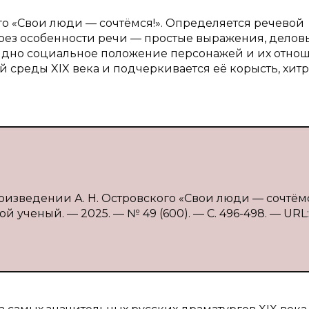
ого «Свои люди — сочтёмся!». Определяется речевой
Через особенности речи — простые выражения, делов
идно социальное положение персонажей и их отно
среды XIX века и подчеркивается её корысть, хитр
оизведении А. Н. Островского «Свои люди — сочтёмся
й ученый. — 2025. — № 49 (600). — С. 496-498. — URL: