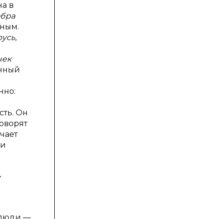
на в
обра
рным.
русь,
чек
енный
нно:
сть. Он
оворят
ючает
 и
—
 люди —