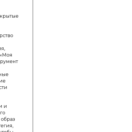
скрытые
рство
я,
 «Моя
трумент
зные
ие
сти
и и
го
 образ
егия,