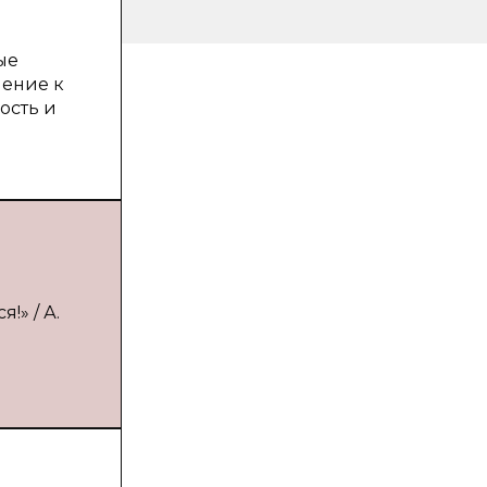
ые
шение к
ость и
!» / А.