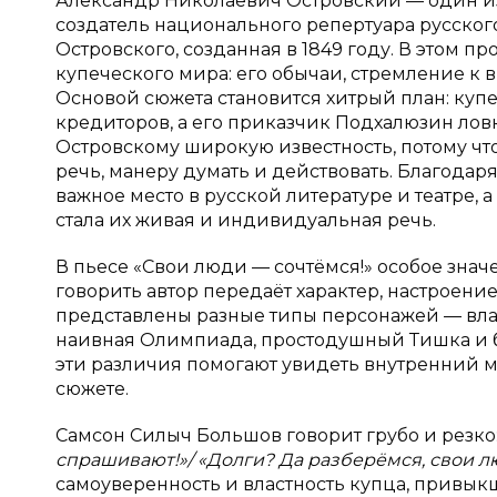
Александр Николаевич Островский — один из 
создатель национального репертуара русского
Островского, созданная в 1849 году. В этом
купеческого мира: его обычаи, стремление к 
Основой сюжета становится хитрый план: купе
кредиторов, а его приказчик Подхалюзин ловко
Островскому широкую известность, потому чт
речь, манеру думать и действовать. Благодар
важное место в русской литературе и театре, 
стала их живая и индивидуальная речь.
В пьесе «Свои люди — сочтёмся!» особое знач
говорить автор передаёт характер, настроен
представлены разные типы персонажей — вла
наивная Олимпиада, простодушный Тишка и б
эти различия помогают увидеть внутренний м
сюжете.
Самсон Силыч Большов говорит грубо и резко
спрашивают!»/ «Долги? Да разберёмся, свои л
самоуверенность и властность купца, привыкш