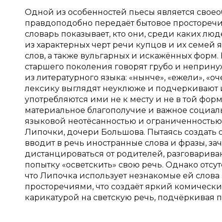
Одной из особенностей пьесы является своео
правдоподобно передаёт бытовое просторечи
словарь показывает, кто они, среди каких лю
из характерных черт речи купцов и их семей 
слов, а также вульгарных и искажённых форм
старшего поколения говорят грубо и неприну
из литературного языка: «нынче», «ежели», «
лексику выглядят неуклюже и подчеркивают 
употребляются ими не к месту и не в той фор
материальное благополучие и важное социаль
языковой неотёсанностью и ограниченностью
Липочки, дочери Большова. Пытаясь создать
вводит в речь иностранные слова и фразы, за
дистанцироваться от родителей, разговарива
попытку «осветскить» свою речь. Однако отсу
что Липочка использует незнакомые ей слова 
просторечиями, что создаёт яркий комический
карикатурой на светскую речь, подчёркивая п