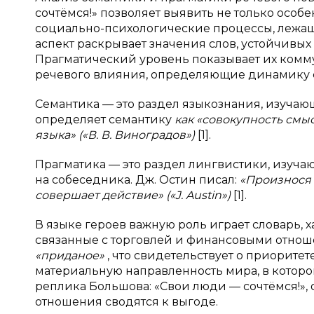
сочтёмся!» позволяет выявить не только особ
социально-психологические процессы, лежащ
аспект раскрывает значения слов, устойчивы
Прагматический уровень показывает их комм
речевого влияния, определяющие динамику 
Семантика — это раздел языкознания, изучающ
определяет семантику
как «совокупность смы
языка» («В. В. Виноградов»)
[1].
Прагматика — это раздел лингвистики, изуча
на собеседника. Дж. Остин писал:
«Произнося 
совершает действие» («J. Austin»)
[1].
В языке героев важную роль играет словарь, 
связанные с торговлей и финансовыми отно
«приданое»
, что свидетельствует о приорите
материальную направленность мира, в котор
реплика Большова: «Свои люди — сочтёмся!», 
отношения сводятся к выгоде.