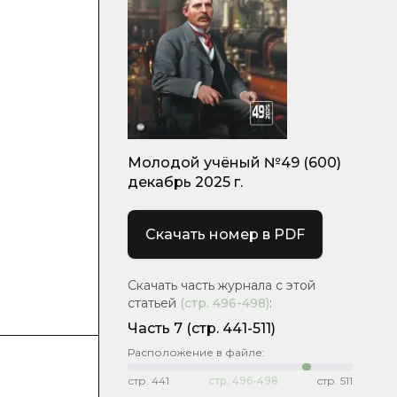
Молодой учёный №49 (600)
декабрь 2025 г.
Скачать номер в PDF
Скачать часть журнала с этой
статьей
(стр.
496-498
)
:
Часть 7
(стр. 441-511)
Расположение в файле:
стр.
441
стр.
496-498
стр.
511