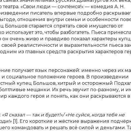
самых значительных русских драматургов XIX века,
 театра. «Свои люди — сочтёмся!» — комедия А. Н.
 произведении писатель впервые подробно раскрывае
выгоде, отношения внутри семьи и особенности пов
ц Большов старается спрятать своё имущество от
 использует это, чтобы разбогатеть. Пьеса принесл
о он очень живо и правдиво показал характеры купц
я своей реалистичности и выразительности пьеса за
а одним из главных средств раскрытия характеров ге
ение получает язык персонажей: именно через их м
ие и социальное положение героев. В произведении
стный купец Большов, хитрый и осторожный Подха
олтливые мещанки. Их речь звучит по-разному, и 
ир каждого героя и понять, как они раскрываются в
:
«Я сказал — так и будет!»/ «Не суйся, когда тебя не
юди!»
[1]. Его короткие и жёсткие выражения подчё
его командовать и решать всё силой и деньгами. Т