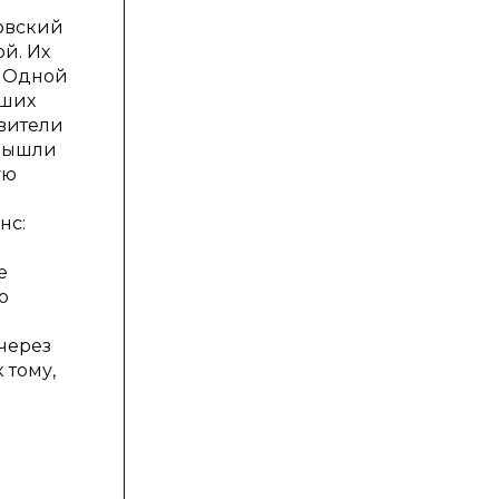
ровский
й. Их
. Одной
вших
авители
 вышли
ую
нс:
е
о
через
 тому,