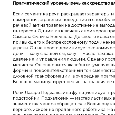
Прагматический уровень: речь как средство в
Если семантика речи раскрывает характеры и
намерения, стратегии поведения и способы в
речевой акт направлен на достижение выгод
интересов. Одним из ключевых примеров пра
Самсона Сылыча Большова. До своего краха он 
привыкшего к беспрекословному подчинению.
угрозы. Он не просто доминирует экономическ
дочь — хочу с кашей ем, хочу — масло пахтаю»
давления и управления людьми. Однако после
меняется. Он становится жалобным, умоляющим
формы и покровительственный тон сменяются
духовной трансформации, а очередная прагма
Большов манипулирует речью, направляя её 
Речь Лазаря Подхалюзина функционирует про
подстройки. Подхалюзин — мастер льстивых 
знаменитая манера обращаться к Большову как
верного, искренне преданного работника. На 