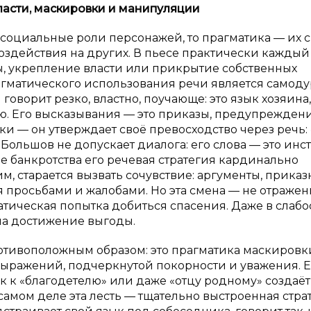
ласти, маскировки и
манипуляции
 социальные роли персонажей, то прагматика — их 
оздействия на других. В пьесе практически каждый
ы, укрепление власти или прикрытие собственных
гматического использования речи является самоду
говорит резко, властно, поучающе: это язык хозяина,
 Его высказывания — это приказы, предупреждени
и — он утверждает своё превосходство через речь:
. Большов не допускает диалога: его слова — это инс
 банкротства его речевая стратегия кардинально
, старается вызвать сочувствие: аргументы, прика
 просьбами и жалобами. Но эта смена — не отражен
тическая попытка добиться спасения. Даже в слабо
на достижение выгоды.
тивоположным образом: это прагматика маскировк
выражений, подчеркнутой покорности и уважения. Е
 к «благодетелю» или даже «отцу родному» создаёт
самом деле эта лесть — тщательно выстроенная страт