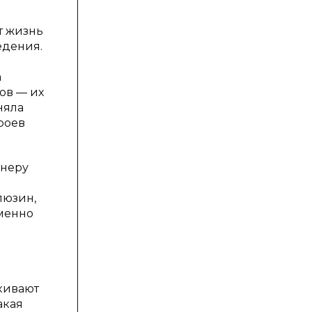
т жизнь
едения.
а
ов — их
няла
роев
анеру
люзин,
именно
ркивают
акая