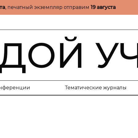
ста
, печатный экземпляр отправим
19 августа
ДОЙ У
нференции
Тематические журналы