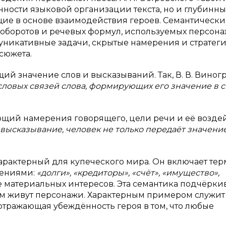
енности языковой организации текста, но и глубинн
ие в основе взаимодействия героев. Семантическ
х оборотов и речевых формул, используемых персон
уникативные задачи, скрытые намерения и стратег
сюжета.
ий значение слов и высказываний. Так, В. В. Виног
словых связей слова, формирующих его значение в 
ющий намерения говорящего, цели речи и её возде
высказывание, человек не только передаёт значение
характерный для купеческого мира. Он включает те
шениями:
«долги», «кредиторы», «счёт», «имущество»,
те материальных интересов. Эта семантика подчёрки
ом живут персонажи. Характерным примером служит
отражающая убеждённость героя в том, что любые