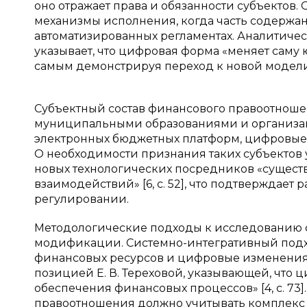
оно отражает права и обязанности субъекто
механизмы исполнения, когда часть содержа
автоматизированных регламентах. Аналитичес
указывает, что цифровая форма «меняет саму ю
самым демонстрируя переход к новой модел
Субъектный состав финансового правоотношен
муниципальными образованиями и организац
электронных бюджетных платформ, цифровые
О необходимости признания таких субъектов у
новых технологических посредников «сущест
взаимодействий» [6, с. 52], что подтверждае
регулировании.
Методологические подходы к исследованию ф
модификации. Системно-интегративный подх
финансовых ресурсов и цифровые изменения 
позицией Е. В. Тереховой, указывающей, что
обеспечения финансовых процессов» [4, с. 73
правоотношения должно учитывать комплекс 