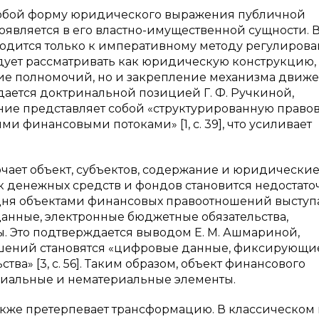
собой форму юридического выражения публичной
оявляется в его властно-имущественной сущности. 
водится только к императивному методу регулирова
дует рассматривать как юридическую конструкцию,
ние полномочий, но и закрепление механизма движ
ается доктринальной позицией Г. Ф. Ручкиной,
ие представляет собой «структурированную право
и финансовыми потоками» [1, с. 39], что усиливает
ает объект, субъектов, содержание и юридические
 денежных средств и фондов становится недостато
одня объектами финансовых правоотношений выступ
анные, электронные бюджетные обязательства,
. Это подтверждается выводом Е. М. Ашмариной,
ошений становятся «цифровые данные, фиксирующи
а» [3, с. 56]. Таким образом, объект финансового
риальные и нематериальные элементы.
кже претерпевает трансформацию. В классическом