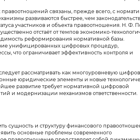
правоотношений связаны, прежде всего, с нормат
анизмы развиваются быстрее, чем законодательство
туса участников и объекта правоотношения. Н. Ф. 
существенно отстаёт от темпов экономико-технологи
обходимость реформирования нормативной базы.
твие унифицированных цифровых процедур,
сы, что ограничивает эффективность контроля и
следует рассматривать как многоуровневую цифров
онные юридические элементы и новые технологич
нейшее развитие требует нормативной цифровой
тий и модернизации механизмов ответственности.
ть сущность и структуру финансового правоотноше
ыявить основные проблемы современного
вое правоотношение представляет собой динамичн