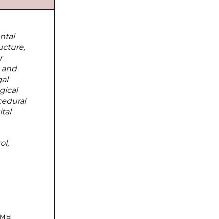
ntal
ucture,
r
c and
gal
gical
cedural
ital
ol,
емы