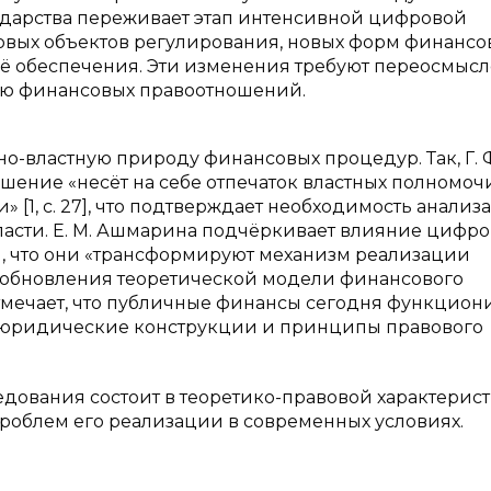
сударства переживает этап интенсивной цифровой
овых объектов регулирования, новых форм финансо
её обеспечения. Эти изменения требуют переосмыс
ию финансовых правоотношений.
-властную природу финансовых процедур. Так, Г. 
ошение «несёт на себе отпечаток властных полномоч
 [1, с. 27], что подтверждает необходимость анализа
ласти. Е. М. Ашмарина подчёркивает влияние цифр
, что они «трансформируют механизм реализации
бует обновления теоретической модели финансового
тмечает, что публичные финансы сегодня функцион
 юридические конструкции и принципы правового
едования состоит в теоретико-правовой характерис
облем его реализации в современных условиях.