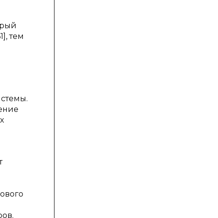
е
орый
], тем
стемы.
чение
х
т
вового
ов.