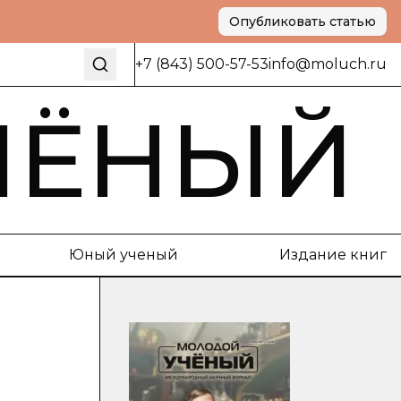
Опубликовать статью
+7 (843) 500-57-53
info@moluch.ru
ЧЁНЫЙ
Юный ученый
Издание книг