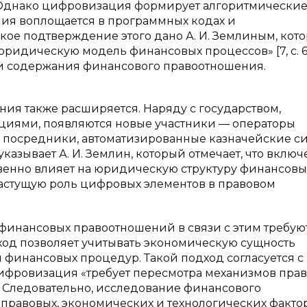
в. Однако цифровизация формирует алгоритмически
ния воплощается в программных кодах и
кое подтверждение этого дано А. И. Землиным, кот
ридическую модель финансовых процессов» [7, с. 61
и содержания финансового правоотношения.
ия также расширяется. Наряду с государством,
иями, появляются новые участники — операторы
 посредники, автоматизированные казначейские си
казывает А. И. Землин, который отмечает, что вклю
венно влияет на юридическую структуру финансовы
т растущую роль цифровых элементов в правовом
инансовых правоотношений в связи с этим требую
од позволяет учитывать экономическую сущность
финансовых процедур. Такой подход согласуется с
 цифровизация «требует пересмотра механизмов пра
]. Следовательно, исследование финансового
правовых, экономических и технологических фактор