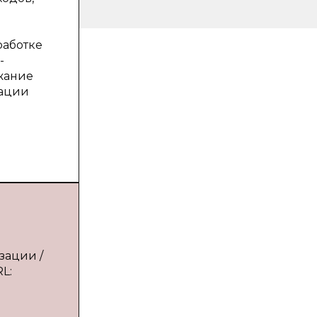
работке
-
жание
зации
зации /
RL: