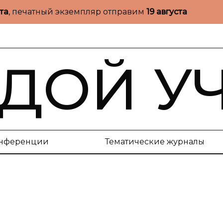
ста
, печатный экземпляр отправим
19 августа
ДОЙ У
нференции
Тематические журналы