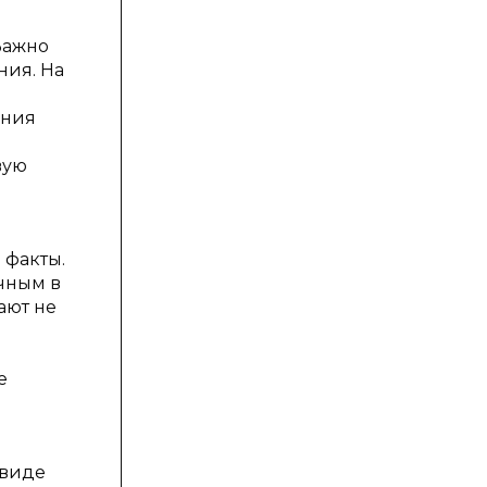
Важно
ния. На
ения
вую
 факты.
чным в
ают не
е
 виде