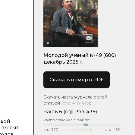
Молодой учёный №49 (600)
декабрь 2025 г.
Скачать номер в PDF
Скачать часть журнала с этой
статьей
(стр.
410-413
)
:
Часть 6
(стр. 377-439)
Расположение в файле:
евой
 входят
стр.
377
стр.
410-413
стр.
439
ходов,