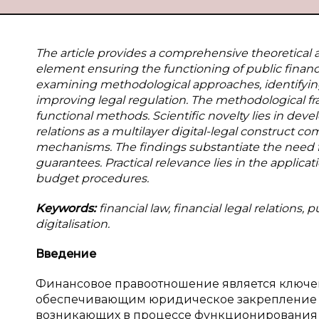
The article provides a comprehensive theoretical an
element ensuring the functioning of public finance
examining methodological approaches, identifyin
improving legal regulation. The methodological f
functional methods. Scientific novelty lies in deve
relations as a multilayer digital-legal construct c
mechanisms. The findings substantiate the need 
guarantees. Practical relevance lies in the applicat
budget procedures.
Keywords:
financial law, financial legal relations, 
digitalisation.
Введение
Финансовое правоотношение является ключе
обеспечивающим юридическое закрепление и
возникающих в процессе функционирования 