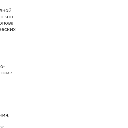
ивной
, что
Попова
ческих
о-
еские
ния,
ую