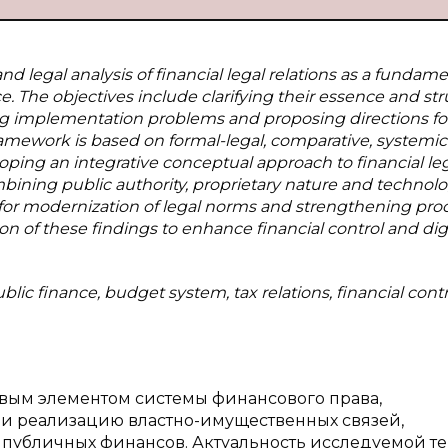
d legal analysis of financial legal relations as a fundame
. The objectives include clarifying their essence and str
g implementation problems and proposing directions fo
ramework is based on formal-legal, comparative, systemi
loping an integrative conceptual approach to financial le
ombining public authority, proprietary nature and technolo
for modernization of legal norms and strengthening pro
ion of these findings to enhance financial control and dig
public finance, budget system, tax relations, financial contr
вым элементом системы финансового права,
 реализацию властно-имущественных связей,
публичных финансов. Актуальность исследуемой т