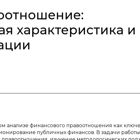
оотношение:
ая характеристика и
ации
ом анализе финансового правоотношения как ключ
онирование публичных финансов. В задачи работы
о правоотношения, изучение методологических под