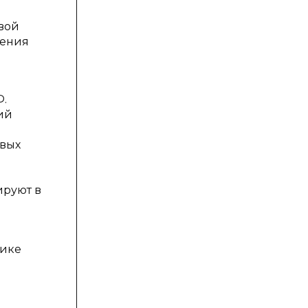
вой
ления
Ф.
ий
овых
ируют в
тике