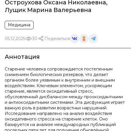
Остроухова Оксана Николаевна
,
Лущик Марина Валерьевна
Медицина
05.12.2025
30
Поделиться
Аннотация
Старение человека сопровождается постепенным
снижением биологических резервов, что делает
организм более уязвимым к внутренним и внешним
воздействиям. Ключевым элементом, ускоряющим
старение, является оксидативный стресс,
обусловленный дисбалансом между прооксидантными
и антиоксидантными системами. Эта дисфункция играет
важную роль в развитии возрастных нарушений.
Исследование направлено на анализ воздействия
оксидативного стресса на старение клеток. Оно
базируется на анализе международных публикаций
последних пяти лет для получения обновлённой