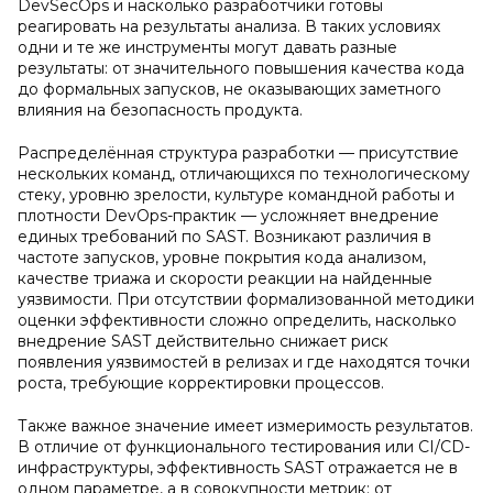
DevSecOps и насколько разработчики готовы
реагировать на результаты анализа. В таких условиях
одни и те же инструменты могут давать разные
результаты: от значительного повышения качества кода
до формальных запусков, не оказывающих заметного
влияния на безопасность продукта.
Распределённая структура разработки — присутствие
нескольких команд, отличающихся по технологическому
стеку, уровню зрелости, культуре командной работы и
плотности DevOps-практик — усложняет внедрение
единых требований по SAST. Возникают различия в
частоте запусков, уровне покрытия кода анализом,
качестве триажа и скорости реакции на найденные
уязвимости. При отсутствии формализованной методики
оценки эффективности сложно определить, насколько
внедрение SAST действительно снижает риск
появления уязвимостей в релизах и где находятся точки
роста, требующие корректировки процессов.
Также важное значение имеет измеримость результатов.
В отличие от функционального тестирования или CI/CD-
инфраструктуры, эффективность SAST отражается не в
одном параметре, а в совокупности метрик: от