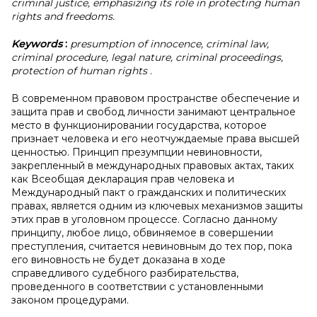
criminal justice, emphasizing its role in protecting human
rights and freedoms.
Keywords
:
presumption of innocence, criminal law,
criminal procedure, legal nature, criminal proceedings,
protection of human rights
.
В современном правовом пространстве обеспечение и
защита прав и свобод личности занимают центральное
место в функционировании государства, которое
признает человека и его неотчуждаемые права высшей
ценностью. Принцип презумпции невиновности,
закрепленный в международных правовых актах, таких
как Всеобщая декларация прав человека и
Международный пакт о гражданских и политических
правах, является одним из ключевых механизмов защиты
этих прав в уголовном процессе. Согласно данному
принципу, любое лицо, обвиняемое в совершении
преступления, считается невиновным до тех пор, пока
его виновность не будет доказана в ходе
справедливого судебного разбирательства,
проведенного в соответствии с установленными
законом процедурами.