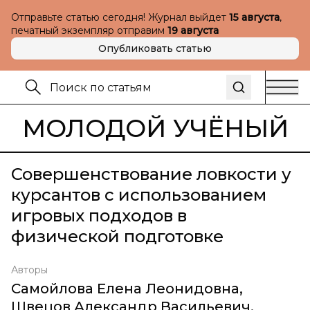
Отправьте статью сегодня! Журнал выйдет
15 августа
,
печатный экземпляр отправим
19 августа
Опубликовать статью
МОЛОДОЙ УЧЁНЫЙ
Совершенствование ловкости у
курсантов с использованием
игровых подходов в
физической подготовке
Авторы
Самойлова Елена Леонидовна
,
Швецов Александр Васильевич
,