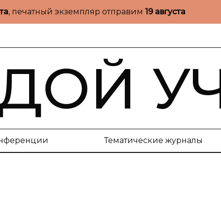
ста
, печатный экземпляр отправим
19 августа
ДОЙ У
нференции
Тематические журналы