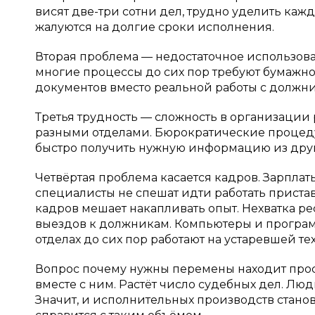
висят две-три сотни дел, трудно уделить каж
жалуются на долгие сроки исполнения.
Вторая проблема — недостаточное использован
многие процессы до сих пор требуют бумажно
документов вместо реальной работы с должн
Третья трудность — сложность в организации
разными отделами. Бюрократические процеду
быстро получить нужную информацию из друг
Четвёртая проблема касается кадров. Зарплат
специалисты не спешат идти работать приставам
кадров мешает накапливать опыт. Нехватка ресу
выездов к должникам. Компьютеры и програм
отделах до сих пор работают на устаревшей те
Вопрос почему нужны перемены находит прост
вместе с ним. Растёт число судебных дел. Люд
Значит, и исполнительных производств станов