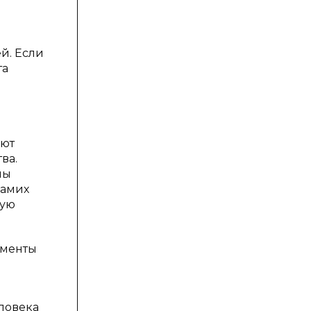
й. Если
та
ают
ва.
ны
самих
ную
ументы
еловека