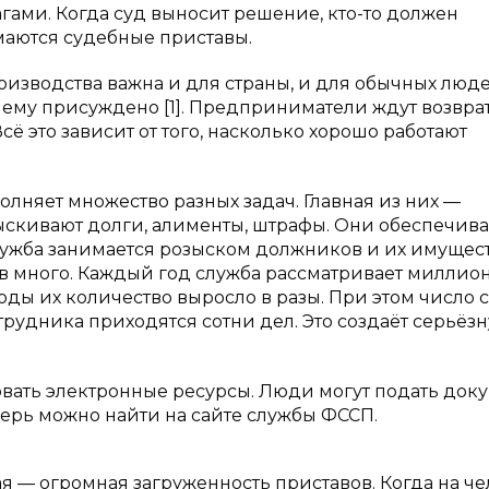
гами. Когда суд выносит решение, кто-то должен
маются судебные приставы.
оизводства важна и для страны, и для обычных люде
то ему присуждено [1]. Предприниматели ждут возвра
сё это зависит от того, насколько хорошо работают
лняет множество разных задач. Главная из них —
скивают долги, алименты, штрафы. Они обеспечив
 служба занимается розыском должников и их имущест
ов много. Каждый год служба рассматривает миллио
ды их количество выросло в разы. При этом число 
трудника приходятся сотни дел. Это создаёт серьёз
зовать электронные ресурсы. Люди могут подать док
ерь можно найти на сайте службы ФССП.
ая — огромная загруженность приставов. Когда на ч