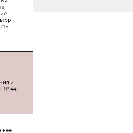
ных
ые
ние
втор
сть
ния и
 — № 44
з неё