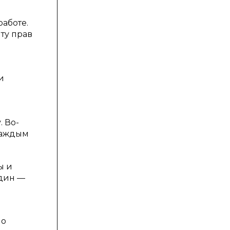
аботе.
ту прав
и
. Во-
 каждым
ы и
один —
но