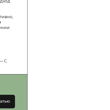
одход
тивно,
м
ении.
— С.
татью