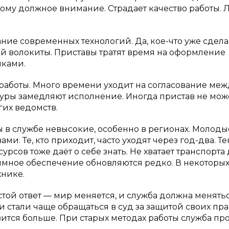
дому должное внимание. Страдает качество работы.
ие современных технологий. Да, кое-что уже сдела
й волокиты. Приставы тратят время на оформление
иками.
 работы. Много времени уходит на согласование меж
ры замедляют исполнение. Иногда пристав не мож
их ведомств.
ы в службе невысокие, особенно в регионах. Молоды
и. Те, кто приходит, часто уходят через год-два. Те
рсов тоже даёт о себе знать. Не хватает транспорта
мное обеспечение обновляются редко. В некоторы
хнике.
ой ответ — мир меняется, и служба должна менять
и стали чаще обращаться в суд за защитой своих пра
ится больше. При старых методах работы служба про