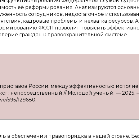
лемы функционирования Федеральной службы судеб
имость её реформирования. Анализируются основн
руженность сотрудников, недостаточное использова
тствия, кадровые проблемы и нехватка ресурсов. А
еформированию ФССП позволит повысить эффективно
верие граждан к правоохранительной системе.
х приставов России: между эффективностью исполне
кст : непосредственный // Молодой ученый. — 2025.
ive/595/129680.
ль в обеспечении правопорядка в нашей стране. Бе