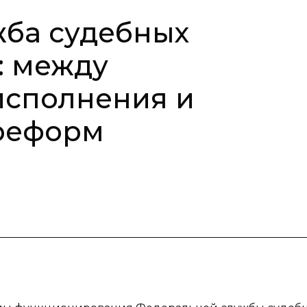
жба судебных
: между
исполнения и
реформ