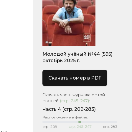
Молодой учёный №44 (595)
октябрь 2025 г.
Скачать номер в PDF
Скачать часть журнала с этой
статьей
(стр.
245-247
)
:
Часть 4
(стр. 209-283)
Расположение в файле:
стр.
209
стр.
245-247
стр.
283