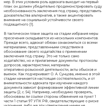
мер. В этих условиях роль адвоката выходит на первый
план: он должен убедительно продемонстрировать суду
необоснованность заключения под стражу, представить
доказательства альтернатив, а также акцентировать
внимание на социальной устойчивости своего
подзащитного [1].
В тактическом плане защита на стадии избрания меры
пресечения складывается из нескольких компонентов.
Прежде всего, адвокат обязан ознакомиться со всеми
материалами, представленными следствием в
обоснование своего ходатайства о применении
заключения под стражу. Это не только само
ходатайство, но и прилагаемые документы: протоколы
допросов, характеристики, материалы
оперативно‑розыскной деятельности, акты обысков и
выемок. Как подчеркивает О. А. Сунцова, именно в этой
стадии начинается настоящая состязательность, и от
внимательности адвоката при изучении каждого
документа зависит формирование эффективной линии
защиты [2, с. 54]. Например, необходимо проверять,
обоснованы ли ссылки стороны обвинения на пункт 1
части 1 статьи 97 УПК РФ, свидетельствующие о риске
уклонения, либо же эти утверждения ничем не