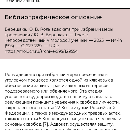
позиции защиты.
Библиографическое описание
Верещака, Ю. В. Роль адвоката при избрании меры
пресечения / Ю. В. Верещака. — Текст :
непосредственный // Молодой ученый. — 2025. — № 44
(595). — С. 227-229. — URL:
https://moluch.ru/archive/595/129554.
Роль адвоката при избрании меры пресечения в
уголовном процессе является одной из ключевых в
обеспечении защиты прав и законных интересов
подозреваемого или обвиняемого. Эта стадия
уголовного судопроизводства напрямую связана с
реализацией принципа уважения к свободе личности,
закрепленного в статье 22 Конституции Российской
Федерации, а также в международных правовых актах,
таких как статья 5 Конвенции о защите прав человека и
основных свобод [7]. Адвокат, осуществляя защиту,
должен проявлять не просто формальное участие, но