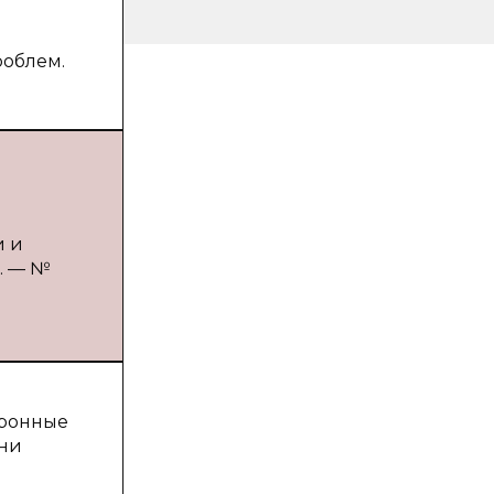
облем.
и и
5. — №
тронные
Они