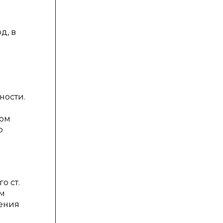
д, в
ности.
бом
о
о ст.
ем
ления
й