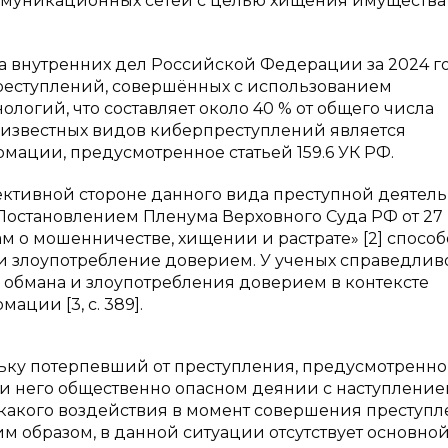
уникационных сетей с целью хищения имущества
внутренних дел Российской Федерации за 2024 го
преступлений, совершённых с использованием
гий, что составляет около 40 % от общего числа
известных видов киберпреступлений является
ации, предусмотренное статьей 159.6 УК РФ.
ктивной стороне данного вида преступной деятель
 с Постановлением Пленума Верховного Суда РФ от 27
ам о мошенничестве, хищении и растрате» [2] спосо
 злоупотребление доверием. У ученых справедлив
 обмана и злоупотребления доверием в контексте
ции [3, с. 389].
ку потерпевший от преступления, предусмотренног
нии него общественно опасном деянии с наступлени
икакого воздействия в момент совершения преступ
им образом, в данной ситуации отсутствует основно