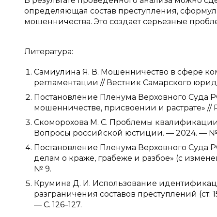
В результате проведенного анализа можно сдел
определяющая состав преступления, сформу
мошенничества. Это создает серьезные проб
Литература:
Самиулина Я. В. Мошенничество в сфере 
регламентации // Вестник Самарского юридиче
Постановление Пленума Верховного Суда РФ 
мошенничестве, присвоении и растрате» // Р
Скоморохова М. С. Проблемы квалификаци
Вопросы российской юстиции. — 2024. — № 3
Постановление Пленума Верховного Суда РФ 
делам о краже, грабеже и разбое» (с измен
№ 9.
Крумина Д. И. Использование идентификац
разграничения составов преступлений (ст. 158,
— С. 126–127.