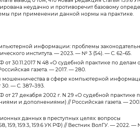
ать вывод о том, что новая редакция статьи 159.6 У
лирована неудачно и противоречит базовому опред
лемы при применении данной нормы на практике.
компьютерной информации: проблемы законодатель
ского института. — 2023. — № 3 (54). — С. 62–65.
от 30.11.2017 N 48 «О судебной практике по делам 
оссийская газета. — 2017. — 280.
и мошенничества в сфере компьютерной информаци
0. — С. 387–393.
от 27 декабря 2002 г. N 29 «О судебной практике 
ениями и дополнениями) // Российская газета. — 200
ионных данных в преступных целях: вопросы
 159, 159.3, 159.6 УК РФ) // Вестник ВолГУ. — 2022. — 