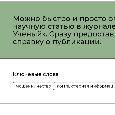
Можно быстро и просто о
научную статью в журнал
Ученый». Сразу предоста
справку о публикации.
Ключевые слова
мошенничество
компьютерная информац