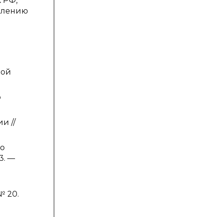
К РФ,
елению
ной
о
и //
по
3. —
№ 20.