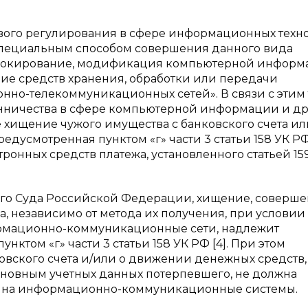
вого регулирования в сфере информационных техн
специальным способом совершения данного вида
, блокирование, модификация компьютерной инфор
ие средств хранения, обработки или передачи
о-телекоммуникационных сетей». В связи с этим 
ничества в сфере компьютерной информации и др
ое хищение чужого имущества с банковского счета ил
дусмотренная пунктом «г» части 3 статьи 158 УК РФ
онных средств платежа, установленного статьей 159
ого Суда Российской Федерации, хищение, соверше
, независимо от метода их получения, при условии
ормационно-коммуникационные сети, надлежит
нктом «г» части 3 статьи 158 УК РФ [4]. При этом
ского счета и/или о движении денежных средств,
новным учетных данных потерпевшего, не должна
ие на информационно-коммуникационные системы.