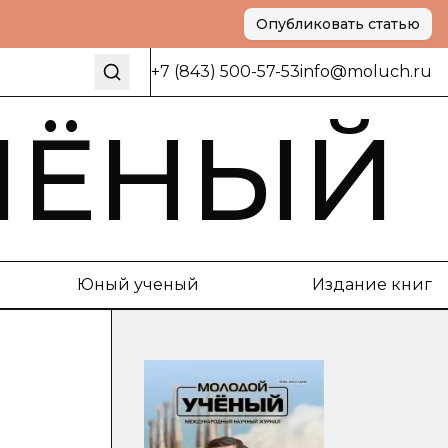
Опубликовать статью
+7 (843) 500-57-53
info@moluch.ru
ЧЁНЫЙ
Юный ученый
Издание книг