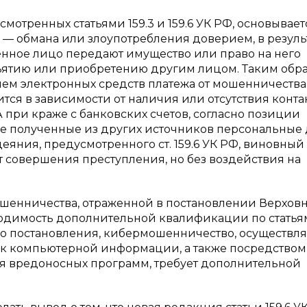
отренных статьями 159.3 и 159.6 УК РФ, основывает
— обмана или злоупотребления доверием, в резуль
нное лицо передают имущество или право на него
зъятию или приобретению другим лицом. Таким обра
ем электронных средств платежа от мошенничества
 в зависимости от наличия или отсутствия контак
 при краже с банковских счетов, согласно позиции
же полученные из других источников персональные
 деяния, предусмотренного ст. 159.6 УК РФ, виновный
 совершения преступления, но без воздействия на
шенничества, отраженной в постановлении Верхов
одимость дополнительной квалификации по статьям
ного постановления, кибермошенничество, осуществл
 к компьютерной информации, а также посредством
ия вредоносных программ, требует дополнительной