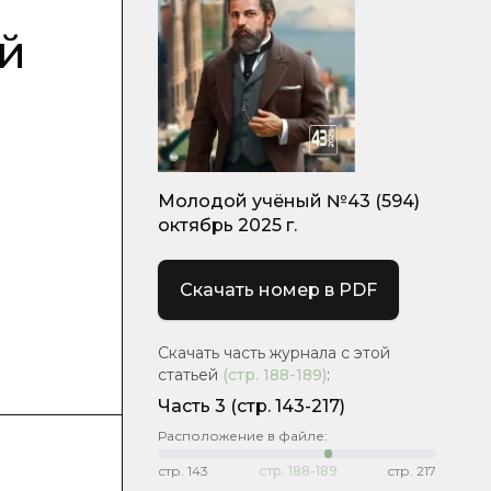
й
Молодой учёный №43 (594)
октябрь 2025 г.
Скачать номер в PDF
Скачать часть журнала с этой
статьей
(стр.
188-189
)
:
Часть 3
(стр. 143-217)
Расположение в файле:
стр.
143
стр.
188-189
стр.
217