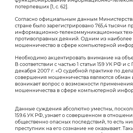
функционирование информационно-телекомм
потерпевших [1, с. 62].
Согласно официальным данным Министерства 
стране было зарегистрировано 765,4 тысячи 
информационно-телекоммуникационных техноло
противоправных деяний. Одним из наиболее 
мошенничество в сфере компьютерной информ
Необходимо акцентировать внимание на объе
В соответствии с частью 1 статьи 159 УК РФ и
декабря 2007 г. «О судебной практике по дел
совершения мошенничества являются обман и
возникает вопрос о возможности применения
мошенничества в сфере компьютерной информа
Данные суждения абсолютно уместны, посколь
159.6 УК РФ, узнает о совершенном в отноше
общественно опасных последствий, то есть н
преступник на его сознание не оказывает. Так