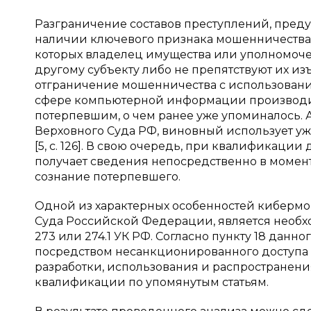
Разграничение составов преступлений, предусм
наличии ключевого признака мошенничества 
которых владелец имущества или уполномоче
другому субъекту либо не препятствуют их и
отграничение мошенничества с использовани
сфере компьютерной информации производится
потерпевшим, о чем ранее уже упоминалось. А
Верховного Суда РФ, виновный использует у
[5, с. 126]. В свою очередь, при квалификации
получает сведения непосредственно в момент
сознание потерпевшего.
Одной из характерных особенностей кибермо
Суда Российской Федерации, является необх
273 или 274.1 УК РФ. Согласно пункту 18 дан
посредством несанкционированного доступа
разработки, использования и распространен
квалификации по упомянутым статьям.