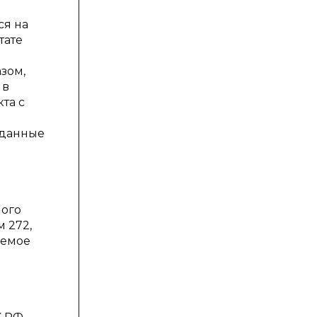
ся на
тате
зом,
 в
та с
 данные
ного
 272,
яемое