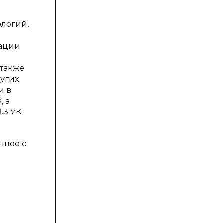
ологий,
мации
также
угих
и в
, а
.3 УК
нное с