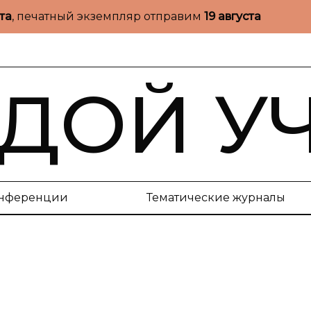
ста
, печатный экземпляр отправим
19 августа
ДОЙ У
нференции
Тематические журналы