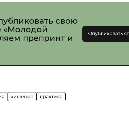
публиковать свою
е «Молодой
Опубликовать с
вляем препринт и
ия
хищение
практика