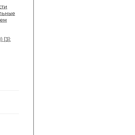
сти
ельные
тем
[3]: