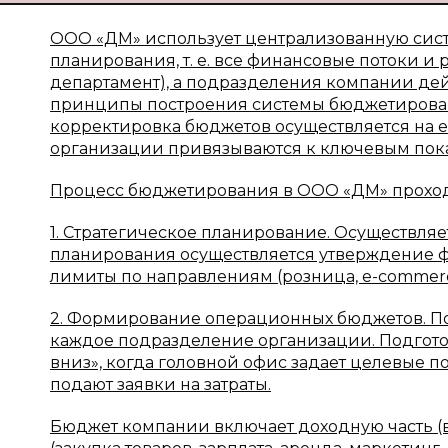
ООО «ДМ» использует централизованную сис
планирования, т. е. все финансовые потоки 
департамент), а подразделения компании де
принципы построения системы бюджетирован
корректировка бюджетов осуществляется на е
организации привязываются к ключевым показа
Процесс бюджетирования в ООО «ДМ» проходи
1. Стратегическое планирование. Осуществляе
планирования осуществляется утверждение фи
лимиты по направлениям (розница, e-commerce
2. Формирование операционных бюджетов. По
каждое подразделение организации. Подгото
вниз», когда головной офис задает целевые по
подают заявки на затраты.
Бюджет компании включает доходную часть (в