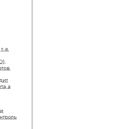
. е.
О);
тов.
дит
а, а
ли
онтроль