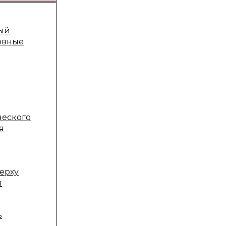
вый
овные
ческого
я
ерху
ы
ь