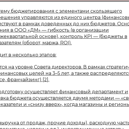
тему бюджетирования с элементами скользящего
и решения управляются из единого центра (финансо
йствуют в рамках доведенных до них бюджетов. Осн
ия в ООО «ДМ» — гибкость (в организации
жеквартальной основе), контроль KPI — (бюджеты в
телям (оборот, маржа, ROI).
т в несколько этапов:
тся на уровне Совета директоров. В рамках стратеги
нансовых целей на 3–5 лет, а также распределяютс
, франчайзинг) [2].
дготовку осуществляет финансовый департамент и
вка бюджета осуществляется двумя методами — «св
казатели и «снизу вверх», когда магазины и регион
ыручка от продаж, прочие доходы), расходную част