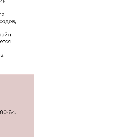
ия
.
ся
ходов,
лайн-
ется
в.
 80-84.