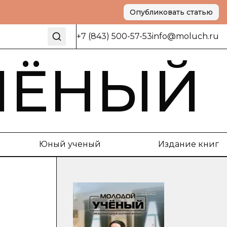
Опубликовать статью
+7 (843) 500-57-53
info@moluch.ru
ЧЁНЫЙ
Юный ученый
Издание книг