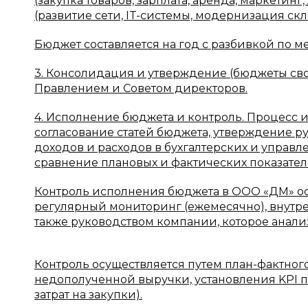
(закупка товаров, зарплата, аренда, маркетинг
(развитие сети, IT-системы, модернизация скл
Бюджет составляется на год с разбивкой по м
3. Консолидация и утверждение (бюджеты сво
Правлением и Советом директоров.
4. Исполнение бюджета и контроль. Процесс и
согласование статей бюджета, утверждение р
доходов и расходов в бухгалтерских и управле
сравнение плановых и фактических показателе
Контроль исполнения бюджета в ООО «ДМ» о
регулярный мониторинг (ежемесячно), внутре
также руководством компании, которое анали
Контроль осуществляется путем план-фактног
недополученной выручки, установления KPI п
затрат на закупки).