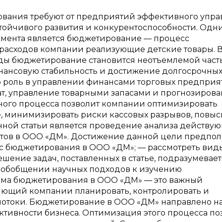
вования требуют от предприятий эффективного упр
ойчивого развития и конкурентоспособности. Одн
мента является бюджетирование — процесс
 расходов компании реализующие детские товары. 
еды бюджетирование становится неотъемлемой част
инансовую стабильность и достижение долгосрочны
 роль в управлении финансами торговых предприя
рат, управление товарными запасами и прогнозиров
ого процесса позволит компании оптимизировать
, минимизировать риски кассовых разрывов, повыс
нной статьи является проведение анализа действу
ов в ООО «ДМ». Достижение данной цели предпол
с бюджетирования в ООО «ДМ»; — рассмотреть вид
шение задач, поставленных в статье, подразумевает
 обобщении научных подходов к изучению
тема бюджетирования в ООО «ДМ» — это важный
яющий компании планировать, контролировать и
потоки. Бюджетирование в ООО «ДМ» направлено н
ивности бизнеса. Оптимизация этого процесса по