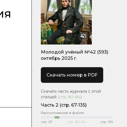
ия
Молодой учёный №42 (593)
октябрь 2025 г.
Скачать номер в PDF
Скачать часть журнала с этой
статьей
(стр.
80-84
)
:
Часть 2
(стр. 67-135)
Расположение в файле:
стр.
67
стр.
80-84
стр.
135