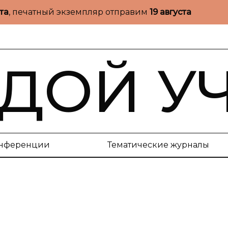
ста
, печатный экземпляр отправим
19 августа
ДОЙ У
нференции
Тематические журналы