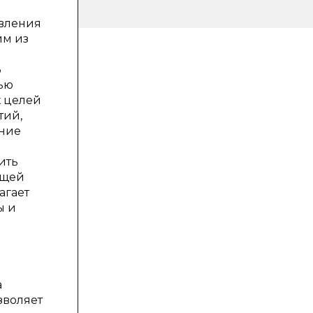
авления
им из
В
ью
х целей
тий,
ание
ить
ющей
агает
ы и
а
зволяет