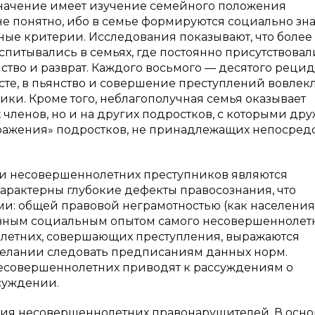
значение имеет изучение семейного положения
не понятно, ибо в семье формируются социально з
ные критерии. Исследования показывают, что более
питывались в семьях, где постоянно присутствовал
ство и разврат. Каждого восьмого — десятого рецид
асте, в пьянство и совершение преступлений вовлек
ики. Кроме того, неблагополучная семья оказывает
членов, но и на других подростков, с которыми дру
аражения» подростков, не принадлежащих непосред
и несовершеннолетних преступников являются
характерны глубокие дефекты правосознания, что
ми: общей правовой неграмотностью (как населения
тивным социальным опытом самого несовершеннолетн
летних, совершающих преступления, выражаются
желании следовать предписаниям данных норм.
есовершеннолетних приводят к рассуждениям о
суждении.
ния несовершеннолетних правонарушителей. В осн