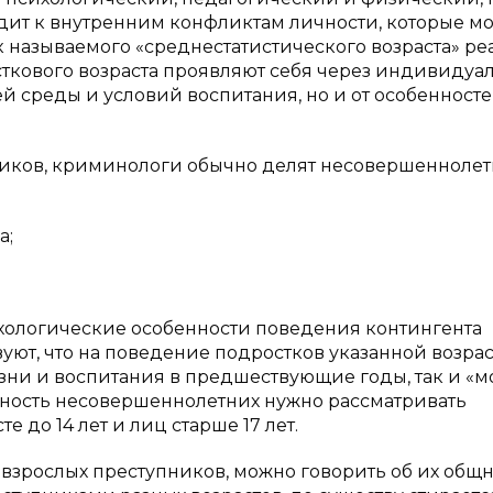
одит к внутренним конфликтам личности, которые мо
к называемого «среднестатистического возраста» ре
сткового возраста проявляют себя через индивидуа
й среды и условий воспитания, но и от особенност
иков, криминологи обычно делят несовершеннолет
а;
хологические особенности поведения контингента
твуют, что на поведение подростков указанной возра
зни и воспитания в предшествующие годы, так и «
упность несовершеннолетних нужно рассматривать
 до 14 лет и лиц старше 17 лет.
зрослых преступников, можно говорить об их общн