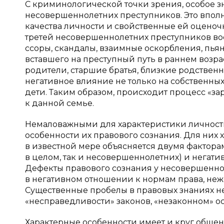
С криминологической точки зрения, особое 
несовершеннолетних преступников. Это впол
качества личности и свойственные ей оценоч
третей несовершеннолетних преступников вос
ссоры, скандалы, взаимные оскорбления, пьян
вставшего на преступный путь в раннем возр
родители, старшие братья, близкие родственн
негативное влияние не только на собственных 
дети. Таким образом, происходит процесс «з
к данной семье.
Немаловажными для характеристики личност
особенности их правового сознания. Для них 
в известной мере объясняется двумя фактора
в целом, так и несовершеннолетних) и нега
Дефекты правового сознания у несовершенно
в негативном отношении к нормам права, не
Существенные пробелы в правовых знаниях н
«несправедливости» законов, «незаконном» о
Характерные особенности имеет и круг обще