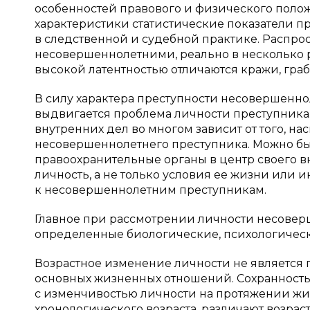
особенностей правового и физического поло
характеристики статистические показатели 
в следственной и судебной практике. Распро
несовершеннолетними, реально в несколько 
высокой латентностью отличаются кражи, граб
В силу характера преступности несовершенно
выдвигается проблема личности преступника
внутренних дел во многом зависит от того, на
несовершеннолетнего преступника. Можно бы
правоохранительные органы в центр своего 
личность, а не только условия ее жизни или и
к несовершеннолетним преступникам.
Главное при рассмотрении личности несоверш
определенные биологические, психологическ
Возрастное изменение личности не является
основных жизненных отношений. Сохранность
с изменчивостью личности на протяжении жизн
хронологического возраста, различают возра