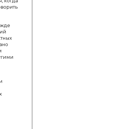
, когда
говорить
ежде
вий
ктных
ано
м
угими
и
х