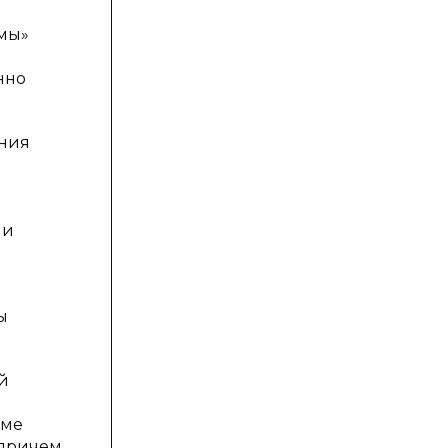
емы»
нно
ения
ли
ы
.
й
оме
 причем