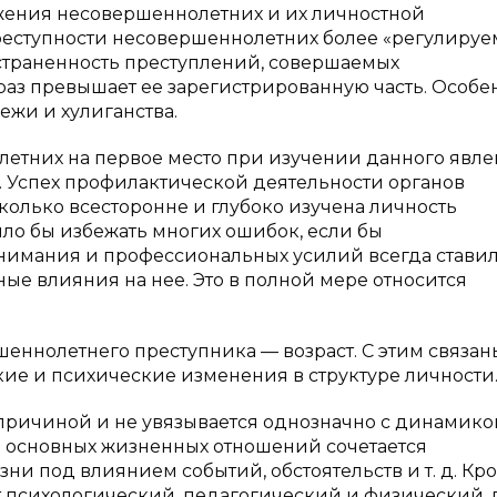
жения несовершеннолетних и их личностной
преступности несовершеннолетних более «регулиру
страненность преступлений, совершаемых
раз превышает ее зарегистрированную часть. Особе
ежи и хулиганства.
летних на первое место при изучении данного явл
. Успех профилактической деятельности органов
сколько всесторонне и глубоко изучена личность
ло бы избежать многих ошибок, если бы
внимания и профессиональных усилий всегда стави
ные влияния на нее. Это в полной мере относится
еннолетнего преступника — возраст. С этим связан
ие и психические изменения в структуре личности
 причиной и не увязывается однозначно с динамико
 основных жизненных отношений сочетается
и под влиянием событий, обстоятельств и т. д. Кр
ст психологический, педагогический и физический,