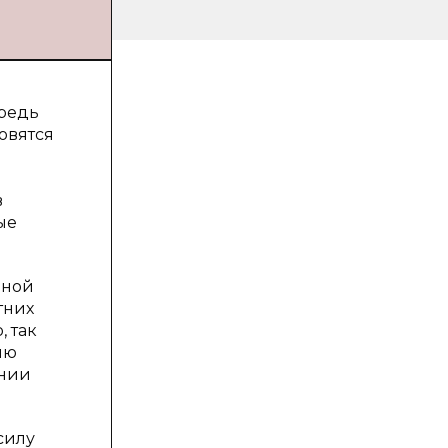
ередь
овятся
в
ые
ьной
тних
 так
ию
янии
силу