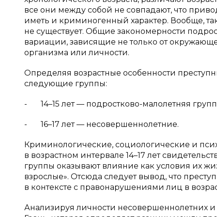
все они между собой не совпадают, что прив
иметь и криминогенный характер. Вообще, та
не существует. Общие закономерности подро
вариации, зависящие не только от окружающе
организма или личности.
Определяя возрастные особенности преступн
следующие группы:
- 14–15 лет — подростково-малолетняя групп
- 16–17 лет — несовершеннолетние.
Криминологические, социологические и пси
в возрастном интервале 14–17 лет свидетельс
группы оказывают влияние как условия их жи
взрослые». Отсюда следует вывод, что прест
в контексте с правонарушениями лиц в возрасте
Анализируя личности несовершеннолетних и в