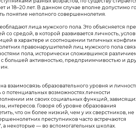
ступниками разных возрастов, по существу стирается
 лет и 18–20 лет. В данном случае вполне допустимо 
ать понятие неполного совершеннолетия.
обладают лица мужского пола. Это объясняется пр
 со средой, в которой развивается личность, усло
ицей в характере и соотношении типичных конфли
олетних правонарушителей лиц мужского пола связ
ностями пола, исторически сложившимся различие
, с большей активностью, предприимчивостью и др
ин.
 на взаимосвязь образовательного уровня и личност
ь о потенциальных возможностях личности
полнении им своих социальных функций, зависящи
ры, интересов. Говоря об уровне образования
ть, что он более низкий, чем у их сверстников, не
ершеннолетних преступников часто встречаются
, а некоторые — во вспомогательных школах.