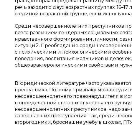
Грань, которая определяет разницу между пре
речь заходит о двух возрастных группах: 16–17
о единой возрастной группе, если использов
Среди несовершеннолетних преступников пре
всего различием гендерных социальных связей
нравственного формирования личности, разн
ситуаций. Преобладание среди несовершенн
с психическими и психологическими особен
поведения, воспитания мальчиков и девочек
общехарактерологическими свойствами мужч
В юридической литературе часто указывается
преступника. По этому признаку можно судит
несовершеннолетнего правонарушителя в ис
в определенной степени от уровня его культу
несовершеннолетних преступников, надо замети
совершавших преступления. Так, среди несов
второгодники, бросившие учебу в школах, ПТУ