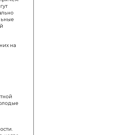
гут
ально
льные
ей
них на
стной
молодые
ости.