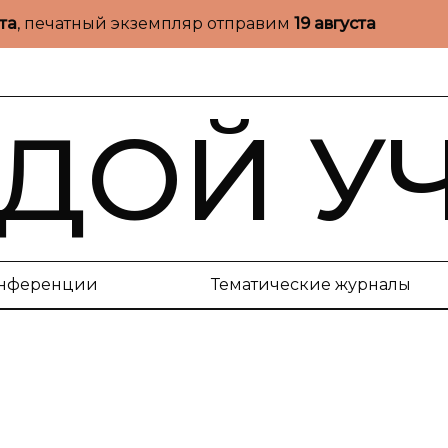
ста
, печатный экземпляр отправим
19 августа
ДОЙ У
нференции
Тематические журналы