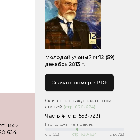
Молодой учёный №12 (59)
декабрь 2013 г.
Скачать номер в PDF
Скачать часть журнала с этой
статьей
(стр.
620-624
)
:
Часть 4
(стр. 553-723)
Расположение в файле:
етних и
20-624.
стр.
553
стр.
620-624
стр.
723