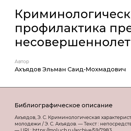
Криминологическа
профилактика пр
несовершеннолет
Автор
Ахъядов Эльман Саид-Мохмадович
Библиографическое описание
Ахъядов, Э. С. Криминологическая характери
молодежи / Э. С. Ахъядов. — Текст : непосредст
— URL: https://moluch.ru/archive/59/7983.