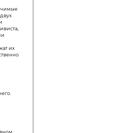
начимые
 двух
и
ивиста,
ли
жат их
ственно
его.
овном