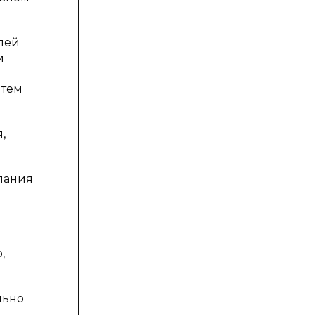
лей
м
 тем
,
лания
,
льно