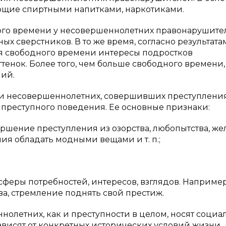
яющие спиртными напитками, наркотиками.
ного времени у несовершеннолетних правонарушите
ных сверстников. В то же время, согласно результата
я свободного времени интересы подростков
енок. Более того, чем больше свободного времени,
ий.
и несовершеннолетних, совершивших преступления
преступного поведения. Ее основные признаки:
ение преступления из озорства, любопытства, же
ния обладать модными вещами и т. п.;
еры потребностей, интересов, взглядов. Например
, стремление поднять свой престиж.
олетних, как и преступности в целом, носят социа
ависят от конкретных исторических условий жизни