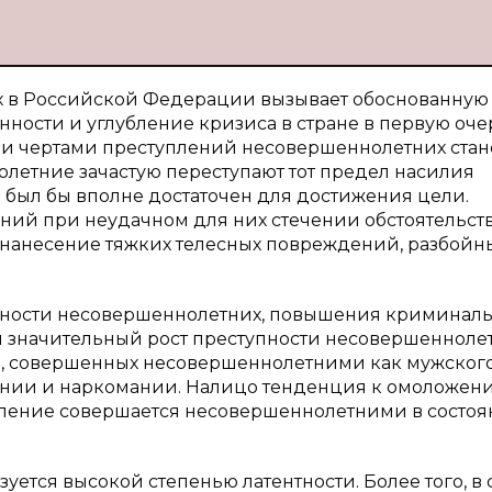
х в Российской Федерации вызывает обоснованную
нности и углубление кризиса в стране в первую оч
ыми чертами преступлений несовершеннолетних стан
олетние зачастую переступают тот предел насилия
и был бы вполне достаточен для достижения цели.
ний при неудачном для них стечении обстоятельст
, нанесение тяжких телесных повреждений, разбойн
пности несовершеннолетних, повышения криминал
я значительный рост преступности несовершенноле
й, совершенных несовершеннолетними как мужского,
омании и наркомании. Налицо тенденция к омоложен
упление совершается несовершеннолетними в состо
ется высокой степенью латентности. Более того, в 