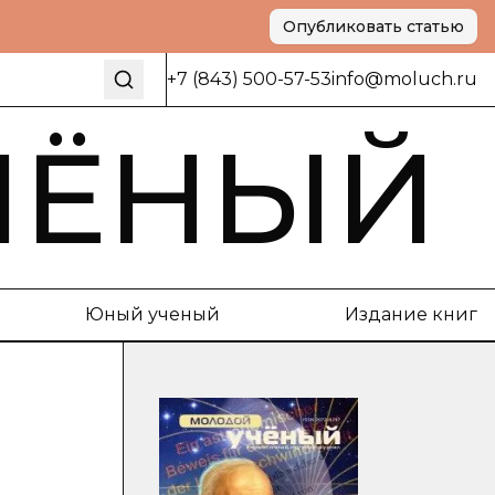
Опубликовать статью
+7 (843) 500-57-53
info@moluch.ru
ЧЁНЫЙ
Юный ученый
Издание книг