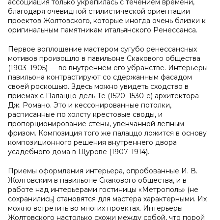
ассоциация только укрепилась с течением времени,
благодаря очевидной стилистической ориентации
проектов Жолтовского, которые иногда очень близки к
оригинальным памятникам итальянского Ренессанса.
Первое воплощение мастером сугубо ренессансных
мотивов произошло в павильоне Скакового общества
(1903–1905) — во внутреннем его убранстве. Интерьеры
павильона контрастируют со сдержанным фасадом
своей роскошью. Здесь можно увидеть сходство в
приемах с Палаццо дель Те (1520–1530-е) архитектора
Дж. Романо. Это и кессонированные потолки,
расписанные по холсту крестовые своды, и
пропорционирование стены, увенчанной лепным
фризом. Композиция того же палаццо ложится в основу
композиционного решения внутреннего двора
усадебного дома в Щурове (1907–1914).
Приемы оформления интерьера, опробованные И. В.
Жолтовским в павильоне Скакового общества, и в
работе над интерьерами гостиницы «Метрополь» (не
сохранились) становятся для мастера характерными. Их
можно встретить во многих проектах. Интерьеры
Жолтовского настолько схожи между собой, что порой