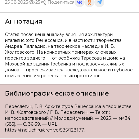
25.08.2025
25
Поделиться
Аннотация
Статья посвящена анализу влияния архитектуры
итальянского Ренессанса, и в частности творчества
Андреа Палладио, на творческое наследие И. В.
Жолтовского. На конкретных примерах ключевых
проектов зодчего — от особняка Тарасова и дома на
Моховой до здания Госбанка и послевоенных жилых
домов — прослеживается последовательное и глубокое
осмысление им ренессансных прототипов.
Библиографическое описание
Переслегин, Г. В. Архитектура Ренессанса в творчестве
И. В. Жолтовского / Г. В. Переслегин. — Текст :
непосредственный // Молодой ученый. — 2025. — № 34
(585). — С. 36-39. — URL:
https://moluch.ru/archive/585/128177.