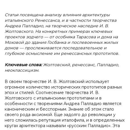
Статья посвящена анализу влияния архитектуры
итальянского Ренессанса, и в частности творчества
Андреа Палладио, на творческое наследие И. В.
Жолтовского. На конкретных примерах ключевых
проектов зодчего — от особняка Тарасова и дома на
Моховой до здания Госбанка и послевоенных жилых
домов — прослеживается последовательное и
глубокое осмысление им ренессансных прототипов.
Ключевые слова:
Жолтовский, ренессанс, Палладио,
неоклассицизм.
В своем творчестве И. В. Жолтовский использует
огромное количество исторических прототипов разных
эпох и стилей. Соотнесение творчества И. В.
Жолтовского с итальянскими прототипами и в
особенности с творениями Андреа Палладио является
каноническим и бесспорным. Знание об этом стало
своего рода аксиомой. Еще задолго до революции у
него сложилась репутация италофила, и в определенных
кругах архитектора называли «русским Палладио». Эта