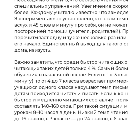
специальных упражнений. Увеличение скорост
более. Каждому учителю известно, что замедл
Экспериментально установлено, что если темп
вслух и 45 слов в минуту про себя, он не може
посторонней помощи (учителя, родителей). Пр
перечитывает одну и ту же несколько раз или
его начало. Единственный выход для такого р
дома, наизусть.
Важно заметить, что среди быстро читающих ок
читающих таких детей только 4 %. Самый бол
обучения в начальной школе. Если от 1 к 3 клас
минуту), то от 4 до 7 класса возрастает пример
учащихся одного класса нарушают темп письма
детям приходится читать и писать. Если к кон
быстро и медленно читающих составляет приме
составлять 140–160 слов. При такой ситуации
урокам 8–10 часов в день! Низкий темп чтения
до 16 знаков, в 3 классе — до 24 знаков, в 6 кла