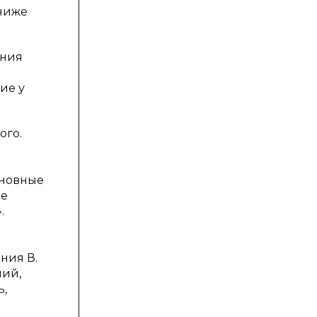
 ниже
ения
ие у
ого.
Основные
ое
.
и
ния В.
ний,
ь,