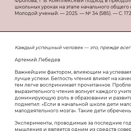
Фролова, Т. В. Комплексный подход в преодо
школьных уроках на этапе начального общего об
Молодой ученый. — 2025. — № 34 (585). — С. 172-
Каждый успешный человек — это, прежде всего
Артемий Лебедев
Важнейшим фактором, влияющим на успеваемос
лучше успехи. Беглость чтения влияет на каче
тем легче воспринимает прочитанное. Пробле
выразительного чтения волнует каждого учите
доминирующую роль в образовании и развитии
подметил: «Если в начальной школе дети мало
малодеятельного мозга». Такие дети обречены
Эксперименты, проводимые за последние годы
мышления и является одним из средств сове