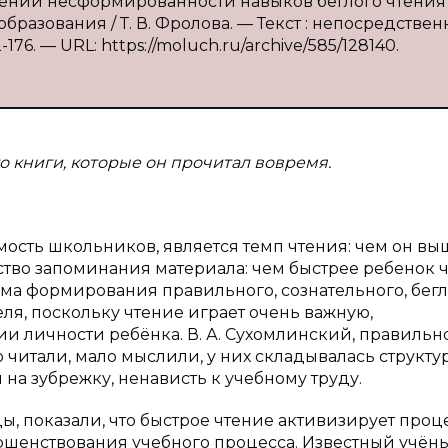
лении несформированности навыков беглого чтения
разования / Т. В. Фролова. — Текст : непосредственн
176. — URL: https://moluch.ru/archive/585/128140.
 книги, которые он прочитал вовремя.
ть школьников, является темп чтения: чем он выш
ство запоминания материала: чем быстрее ребенок ч
ма формирования правильного, сознательного, бегл
ля, поскольку чтение играет очень важную,
 личности ребёнка. В. А. Сухомлинский, правильн
 читали, мало мыслили, у них складывалась структу
 на зубрежку, ненависть к учебному труду.
, показали, что быстрое чтение активизирует проц
ршенствования учебного процесса. Известный учён