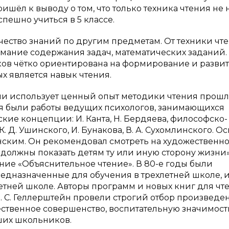
ришёл к выводу о том, что только техника чтения не
спешно учиться в 5 классе.
чество знаний по другим предметам. От техники чт
имание содержания задач, математических заданий.
в чётко ориентирована на формирование и развит
х является навык чтения.
чи использует ценный опыт методики чтения прошл
я были работы ведущих психологов, занимающихся
кие концепции: И. Канта, Н. Бердяева, философско-
К. Д. Ушинского, И. Бунакова, В. А. Сухомлинского. 
нским. Он рекомендовал смотреть на художественн
 должны показать детям ту или иную сторону жизни»
ие «Объяснительное чтение». В 80-е годы были
едназначенные для обучения в трехлетней школе, 
тней школе. Авторы программ и новых книг для чте
, Л. С. Геллерштейн провели строгий отбор произведе
ественное совершенство, воспитательную значимост
ших школьников.