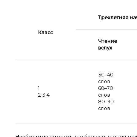
Трехлетняя на
Класс
Чтение
вслух
30–40
слов
1
60–70
2 3 4
слов
80–90
слов
Необходимо отметить, что беглость чтения м