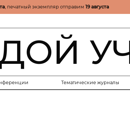
ста
, печатный экземпляр отправим
19 августа
ДОЙ У
нференции
Тематические журналы