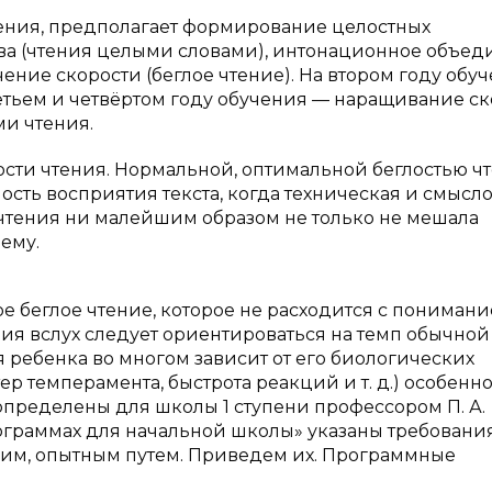
чения, предполагает формирование целостных
ова (чтения целыми словами), интонационное объе
ение скорости (беглое чтение). На втором году обу
ретьем и четвёртом году обучения — наращивание с
и чтения.
сти чтения. Нормальной, оптимальной беглостью ч
ость восприятия текста, когда техническая и смысл
а чтения ни малейшим образом не только не мешала
ему.
ое беглое чтение, которое не расходится с понимани
ия вслух следует ориентироваться на темп обычной
я ребенка во многом зависит от его биологических
тер темперамента, быстрота реакций и т. д.) особенно
определены для школы 1 ступени профессором П. А.
ограммах для начальной школы» указаны требования
ким, опытным путем. Приведем их. Программные