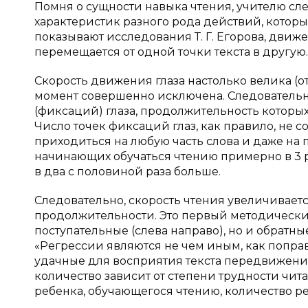
Помня о сущности навыка чтения, учителю сле
характеристик разного рода действий, которые
показывают исследования Т. Г. Егорова, движе
перемещается от одной точки текста в другую.
Скорость движения глаза настолько велика (от 
момент совершенно исключена. Следовательно
(фиксаций) глаза, продолжительность которых
Число точек фиксаций глаз, как правило, не со
приходиться на любую часть слова и даже на
начинающих обучаться чтению примерно в 3 р
в два с половиной раза больше.
Следовательно, скорость чтения увеличивае
продолжительности. Это первый методически
поступательные (слева направо), но и обратны
«Регрессии являются не чем иным, как попра
удачные для восприятия текста передвижения 
количество зависит от степени трудности читае
ребенка, обучающегося чтению, количество ре