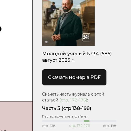
о
Молодой учёный №34 (585)
август 2025 г.
Скачать номер в PDF
Скачать часть журнала с этой
статьей
(стр.
172-176
)
:
Часть 3
(стр.138-198)
Расположение в файле:
стр.
138
стр.
172-176
стр.
198