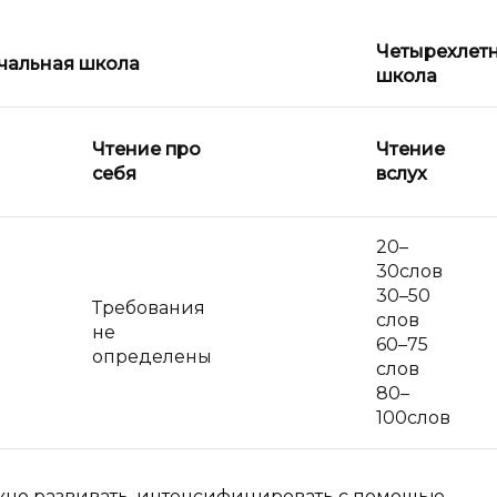
Четырехлетн
чальная школа
школа
Чтение про
Чтение
себя
вслух
20–
30слов
30–50
Требования
слов
не
60–75
определены
слов
80–
100слов
ожно развивать, интенсифицировать с помощью