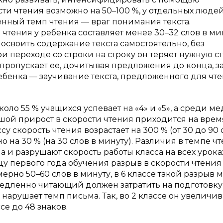
и чтения возможно на 50–100 %, у отдельных люде
енный темп чтения — враг понимания текста.
 чтения у ребенка составляет менее 30–32 слов в ми
т освоить содержание текста самостоятельно, без
и переходе со строки на строку он теряет нужную ст
 пропускает ее, дочитывая предложения до конца, з
ебенка — заучивание текста, предложенного для чт
оло 55 % учащихся успевает на «4» и «5», а среди м
ьшой прирост в скорости чтения приходится на врем
су скорость чтения возрастает на 300 % (от 30 до 90 
но на 30 % (на 30 слов в минуту). Различия в темпе ч
 и разрушают скорость работы класса на всех уроках
цу первого года обучения разрыв в скорости чтения
рно 50–60 слов в минуту, в 6 классе такой разрыв 
 медленно читающий должен затратить на подготовку
 нарушает темп письма. Так, во 2 классе он увеличив
ссе до 48 знаков.