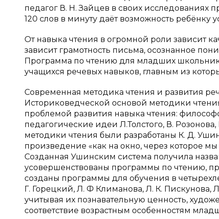
педагог В. Н. Зайцев в своих исследованиях п
120 слов в минуту даёт возможность ребёнку у
От навыка чтения в огромной роли зависит ка
зависит грамотность письма, осознанное пон
Программа по чтению для младших школьнико
учащихся речевых навыков, главным из которы
Современная методика чтения и развития ре
Историковедческой основой методики чтени
проблемой развития навыка чтения: философс
педагогические идеи Л.Толстого, В. Розонова, 
методики чтения были разработаны К. Д. Уши
произведение «как на окно, через которое мы
Созданная Ушинским система получила назван
усовершенствованы программы по чтению, пр
созданы программы для обучения в четырехле
Г. Горецкий, Л. Ф Климанова, Л. К. Пискунова
учитывая их познавательную ценность, худож
соответствие возрастным особенностям млад