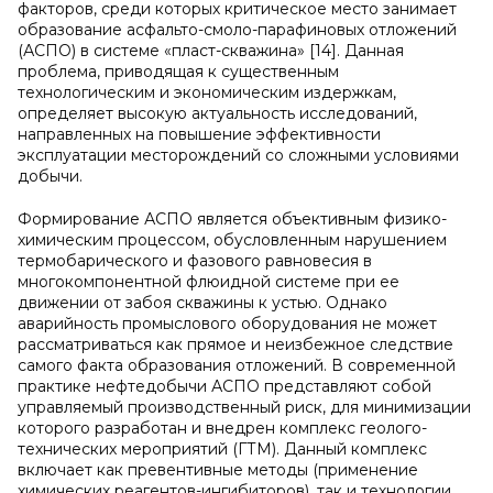
факторов, среди которых критическое место занимает
образование асфальто-смоло-парафиновых отложений
(АСПО) в системе «пласт-скважина» [14]. Данная
проблема, приводящая к существенным
технологическим и экономическим издержкам,
определяет высокую актуальность исследований,
направленных на повышение эффективности
эксплуатации месторождений со сложными условиями
добычи.
Формирование АСПО является объективным физико-
химическим процессом, обусловленным нарушением
термобарического и фазового равновесия в
многокомпонентной флюидной системе при ее
движении от забоя скважины к устью. Однако
аварийность промыслового оборудования не может
рассматриваться как прямое и неизбежное следствие
самого факта образования отложений. В современной
практике нефтедобычи АСПО представляют собой
управляемый производственный риск, для минимизации
которого разработан и внедрен комплекс геолого-
технических мероприятий (ГТМ). Данный комплекс
включает как превентивные методы (применение
химических реагентов-ингибиторов), так и технологии