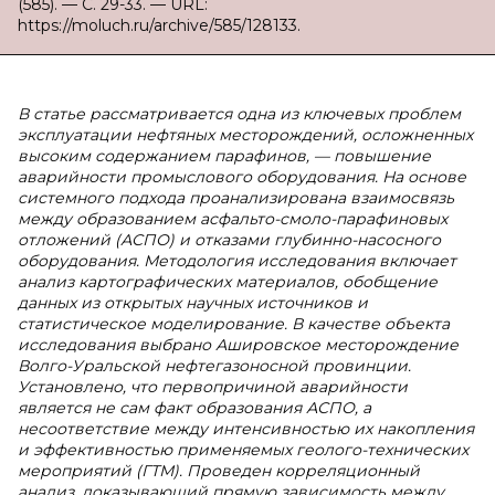
(585). — С. 29-33. — URL:
https://moluch.ru/archive/585/128133.
В статье рассматривается одна из ключевых проблем
эксплуатации нефтяных месторождений, осложненных
высоким содержанием парафинов, — повышение
аварийности промыслового оборудования. На основе
системного подхода проанализирована взаимосвязь
между образованием асфальто-смоло-парафиновых
отложений (АСПО) и отказами глубинно-насосного
оборудования. Методология исследования включает
анализ картографических материалов, обобщение
данных из открытых научных источников и
статистическое моделирование. В качестве объекта
исследования выбрано Ашировское месторождение
Волго-Уральской нефтегазоносной провинции.
Установлено, что первопричиной аварийности
является не сам факт образования АСПО, а
несоответствие между интенсивностью их накопления
и эффективностью применяемых геолого-технических
мероприятий (ГТМ). Проведен корреляционный
анализ, доказывающий прямую зависимость между