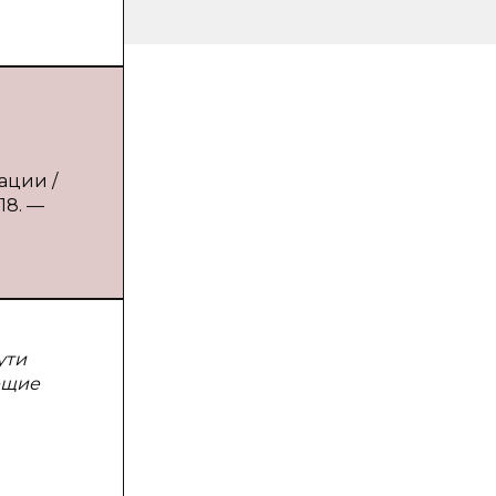
ации /
18. —
ути
ющие