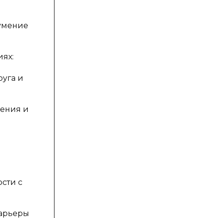
 умение
ях:
руга и
жения и
ости с
барьеры