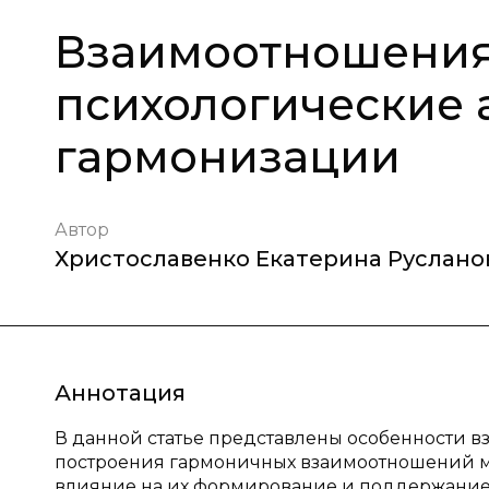
Взаимоотношения
психологические 
гармонизации
Автор
Христославенко Екатерина Руслано
Аннотация
В данной статье представлены особенности
построения гармоничных взаимоотношений м
влияние на их формирование и поддержание