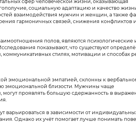
тальных сфер человеческой жизни, оказывающая
гополучие, социальную адаптацию и качество жизн
стей взаимодействия мужчин и женщин, а также фа
роения гармоничных связей, снижения конфликтов 
заимоотношения полов, являются психологические 
сследования показывают, что существуют определ
 коммуникативных стилях, мотивации и способах 
кой эмоциональной эмпатией, склонны к вербально
ию эмоциональной близости. Мужчины чаще
, могут проявлять большую сдержанность в выраж
ия.
ут варьироваться в зависимости от индивидуальны
тания. Однако их учёт помогает лучше понимать по