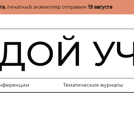
ста
, печатный экземпляр отправим
19 августа
ДОЙ У
нференции
Тематические журналы