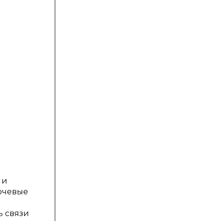
 и
ючевые
ь связи