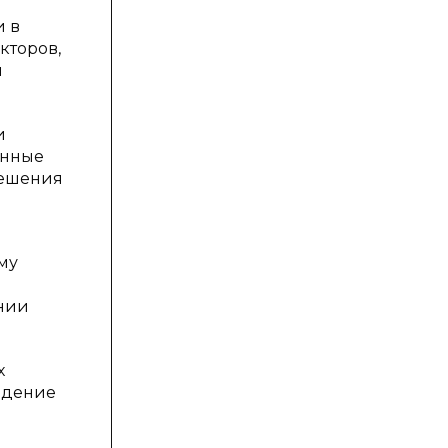
и в
кторов,
и
и
ённые
решения
му
ении
х
ведение