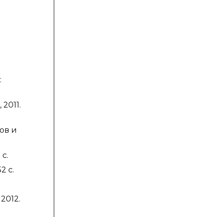
и
:
2011.
ов и
с.
2 с.
2012.