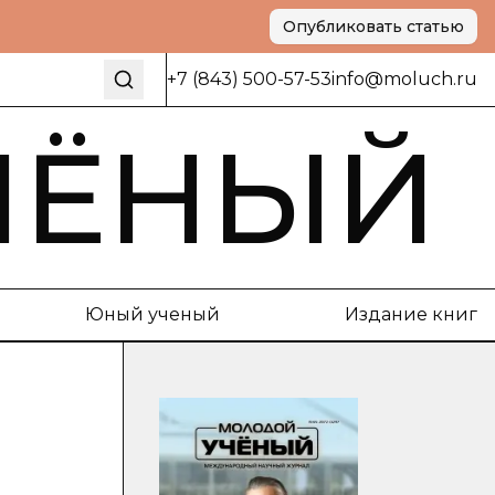
Опубликовать статью
+7 (843) 500-57-53
info@moluch.ru
ЧЁНЫЙ
Юный ученый
Издание книг