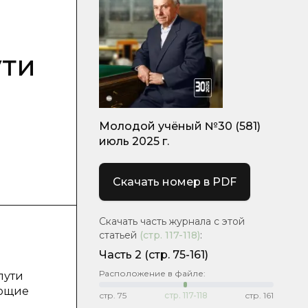
ути
Молодой учёный №30 (581)
июль 2025 г.
Скачать номер в PDF
Скачать часть журнала с этой
статьей
(стр.
117-118
)
:
Часть 2
(стр. 75-161)
Расположение в файле:
пути
ающие
стр.
75
стр.
117-118
стр.
161