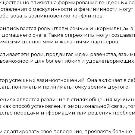
ущественно влияют на формирование гендерных ро
ставления о маскулинности и фемининности могут
обствовать возникновению конфликтов.
риписывается роль «главы семьи» и «кормильца», а
омашнего очага. Такие стереотипы могут создават
личными ценностями и желаниями партнёров.
ивает эти роли, продвигая идеи равенства, взаим
е возможности для более гибких и удовлетворяющих
ор успешных взаимоотношений. Она включает в се
ать, понимать и принимать точку зрения другого.
ениях является различие в стилях общения мужчин
как способ установления эмоциональной связи, тог
едство передачи информации или решения проблем
м адаптировать своё поведение, проявлять больше