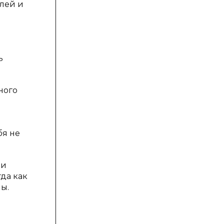
лей и
ь
ного
бя не
 и
да как
ы.