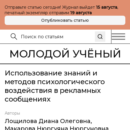
Отправьте статью сегодня! Журнал выйдет
15 августа
,
печатный экземпляр отправим
19 августа
Опубликовать статью
МОЛОДОЙ УЧЁНЫЙ
Использование знаний и
методов психологического
воздействия в рекламных
сообщениях
Авторы
Лощилова Диана Олеговна
,
Макарова Нюргуяна Нюргуновна