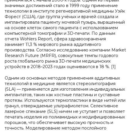
применяться с начала 2000-х годов. Одним из первых
значимых достижений стало в 1999 году применение
технологии в институте регенеративной медицины Уэйк
Форест (США), где группа учёных и врачей создала и
имплантировала пациенту мочевой пузырь, выращенный
на основе клеток самого пациента с использованием
компьютерной томографии и 3D-печати. По данным
отчета Wohlers Report, сфера здравоохранения
занимает 11,3 % мирового рынка аддитивного
производства. Согласно исследованию компании Market
Research Future (MRFR), совокупные темпы годового
роста глобального рынка 3D-печати медицинских
устройств в 2018–2023 годах оцениваются в 18 %. [1]
Одним из основных методов применения аддитивных
технологий в медицине является стереолитография
(SLA) — применяется для изготовления индивидуальных
имплантатов, таких как костные пластины и суставные
протезы. Используются термопластики в виде нитей или
гранул, отверждаемые ультрафиолетом. Селективное
лазерное спекание (SLS) ничем не уступает и позволяет
печатать изделия из полиамидных и модифицированных
порошков, что обеспечивает высокую прочность и
точность. Моделирование методом послойного