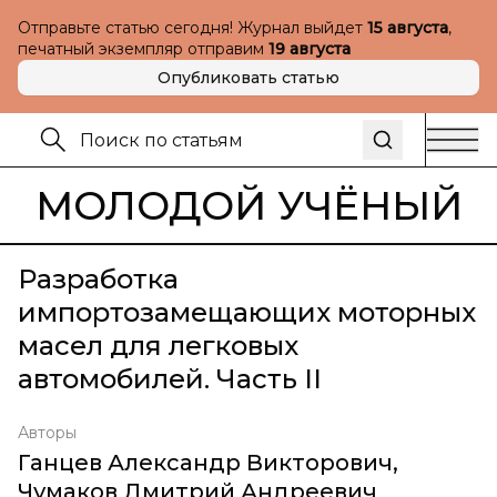
Отправьте статью сегодня! Журнал выйдет
15 августа
,
печатный экземпляр отправим
19 августа
Опубликовать статью
МОЛОДОЙ УЧЁНЫЙ
Разработка
импортозамещающих моторных
масел для легковых
автомобилей. Часть II
Авторы
Ганцев Александр Викторович
,
Чумаков Дмитрий Андреевич