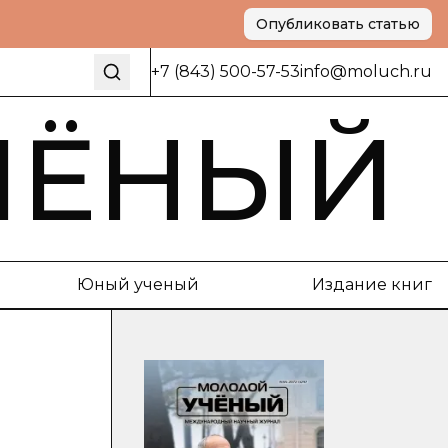
Опубликовать статью
+7 (843) 500-57-53
info@moluch.ru
ЧЁНЫЙ
Юный ученый
Издание книг