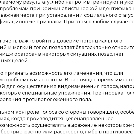
аемому результату, либо напротив тренируют и ук
рым проблемам при криминалистической идентифика
о важная черта при установлении социального статус
фикационные признаки. При этом в любом случае г
 очень важно войти в доверие потенциального
ий и мягкий голос позволяет благосклонно относитс
идж оратора» в некоторых ситуациях позволяет
ных целей.
о признать возможность его изменения, что для
 проблемным аспектом. В настоящее время имеетс
ей для осуществления видоизменения голоса, напр
екоторые специальные упражнения. Тренировка гол
ирования противоположенного пола.
ьном контроле голоса со стороны говорящего, особ
циях, когда производится целенаправленное
т возможность осуществлять выражение некоторых э
у: беспристрастно или расстроено, либо в противовес