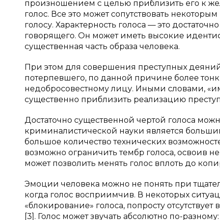
произношением с целью приблизить его к жел
голос. Все это может сопутствовать некото
голосу. Характерность голоса — это достаточн
говорящего. Он может иметь высокие иденти
существенная часть образа человека.
При этом для совершения преступных деяний
потерпевшего, по данной причине более тонк
недобросовестному лицу. Иными словами, «им
существенно приблизить реализацию преступ
Достаточно существенной чертой голоса можн
криминалистической науки является большим
большое количество технических возможност
возможно ограничить тембр голоса, освоив н
может позволить менять голос вплоть до коп
Эмоции человека можно не понять при тщател
когда голос восприимчив. В некоторых ситуа
«блокирование» голоса, попросту отсутствуе
[3]. Голос может звучать абсолютно по-разном