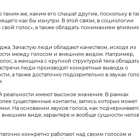
таким же, каким его слышат другие, поскольку в т
рящего как бы изнутри. В этой связи, в социологии
свой голос», а также обладать пониманием влияния
джа. Зачастую люди обладают качеством, исходя из
ости между голосом и внешним видом. Например,
лос, а женщина с крупной структурой тела обладат
 встречи люди производят конкретные выводы о
ти, а также достаточно подозрительно в звуках гол
.
 реальности имеют высокое значение. В рамках
олее существенные контакты, запись которых может
и. На основании звуков голоса, как подчеркивает
внешнем виде, характере и вообще сущности челове
таточно конкретно работают над своим голосом и