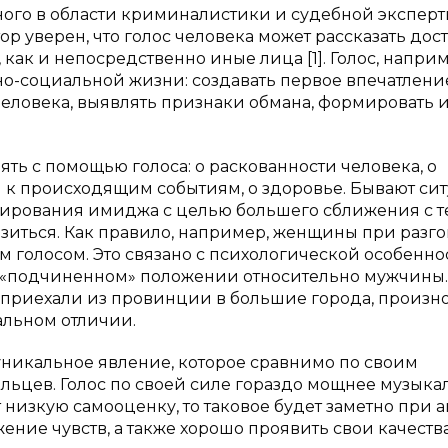
ного в области криминалистики и судебной эксперт
ор уверен, что голос человека может рассказать дос
как и непосредственно иные лица [1]. Голос, наприм
но-социальной жизни: создавать первое впечатлени
еловека, выявлять признаки обмана, формировать 
ять с помощью голоса: о раскованности человека, о
к происходящим событиям, о здоровье. Бывают сит
рмирования имиджа с целью большего сближения с т
изиться. Как правило, например, женщины при разго
 голосом. Это связано с психологической особенно
в «подчиненном» положении относительно мужчины.
 приехали из провинции в большие города, произн
нальном отличии.
 уникальное явление, которое сравнимо по своим
льцев. Голос по своей силе гораздо мощнее музыка
 низкую самооценку, то таковое будет заметно при 
жение чувств, а также хорошо проявить свои качеств