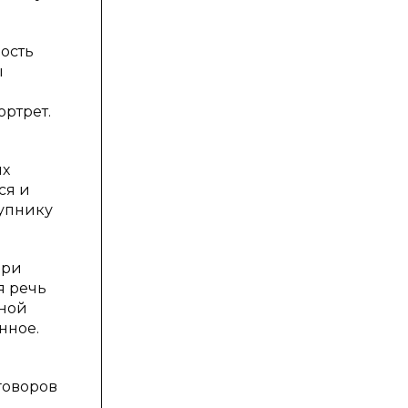
ность
ы
ортрет.
ых
ся и
тупнику
При
я речь
ьной
нное.
говоров