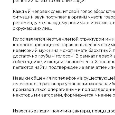
решении каких-то бытовых задач.
Каждый человек слышит свой голос абсолютно 
ситуации звук поступает в органы чувств гово
рекомендуется каждому понимать и «слышать 
окружающих лиц.
Голос является неотъемлемой структурой ими
которого проводится параллель несовместим
невысокий мужчина может иметь бархатный го
достаточно грубым голосом. В рамках первой
собеседнике, исходя из человеческой внешнос
пытаются найти подтверждение впечатлениям
Навыки общения по телефону в существующей
телефонного разговора устанавливаются наиб
производиться оперативными подразделениям
некоторыми авторами, формируется мнение о 
Известные люди: политики, актеры, певцы дос