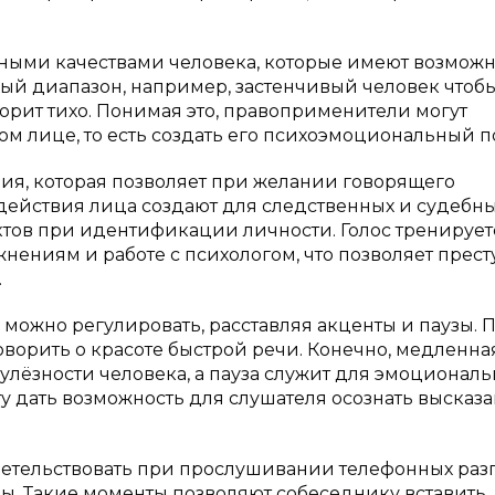
стными качествами человека, которые имеют возмож
й диапазон, например, застенчивый человек чтоб
орит тихо. Понимая это, правоприменители могут
м лице, то есть создать его психоэмоциональный п
ия, которая позволяет при желании говорящего
действия лица создают для следственных и судебн
тов при идентификации личности. Голос тренирует
нениям и работе с психологом, что позволяет прес
.
е можно регулировать, расставляя акценты и паузы. 
ворить о красоте быстрой речи. Конечно, медленна
улёзности человека, а пауза служит для эмоционал
ту дать возможность для слушателя осознать высказа
детельствовать при прослушивании телефонных раз
ры. Такие моменты позволяют собеседнику вставить