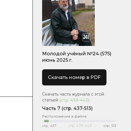
Молодой учёный №24 (575)
июнь 2025 г.
Скачать номер в PDF
Скачать часть журнала с этой
статьей
(стр.
439-443
)
:
Часть 7
(стр. 437-513)
Расположение в файле:
стр.
437
стр.
439-443
стр.
513