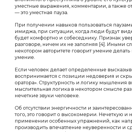
уместные выражения, комментарии, а также о
— это уместная пауза.
При получении навыков пользоваться паузам
имиджа, при ситуации, когда люди будут виде
будет комфортно и собеседнику. Признак уве
разговоре, ничем их не заполняя [4]. Иными с
некотором авторитете говорит умение делать 
умение.
Если человек делает определенные высказыв
воспринимается с позиции недоверия и скрыт
оратора». Структурность и логику мышления в
мыслительная логика в некотором смысле раз
нечеткие звуки человеке.
Об отсутствии энергичности и заинтересован
того, это говорит о высокомерии. Нечеткую 
применении особенных упражнений, как напр
производить впечатление неуверенности и сд