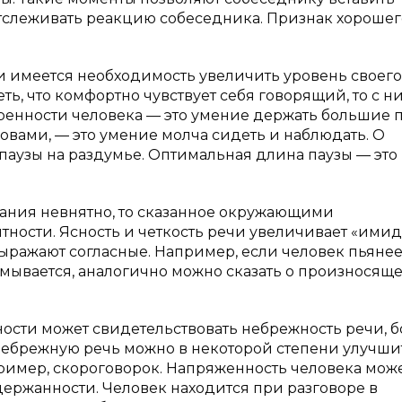
тслеживать реакцию собеседника. Признак хорошег
и имеется необходимость увеличить уровень своего
ть, что комфортно чувствует себя говорящий, то с н
ренности человека — это умение держать большие п
ловами, — это умение молча сидеть и наблюдать. О
паузы на раздумье. Оптимальная длина паузы — это
ания невнятно, то сказанное окружающими
ности. Ясность и четкость речи увеличивает «ими
ыражают согласные. Например, если человек пьянеет
мывается, аналогично можно сказать о произносящ
ности может свидетельствовать небрежность речи, б
и небрежную речь можно в некоторой степени улучши
имер, скороговорок. Напряженность человека мож
ержанности. Человек находится при разговоре в