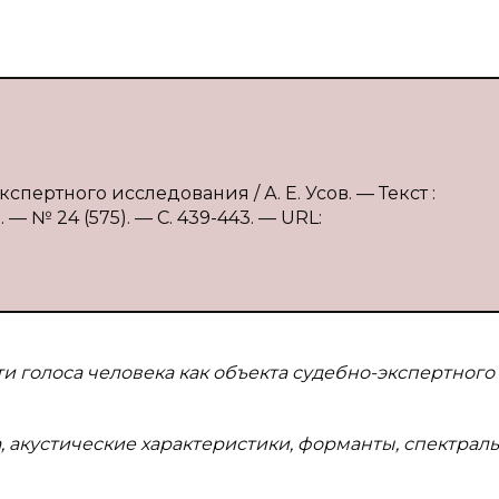
кспертного исследования / А. Е. Усов. — Текст :
 № 24 (575). — С. 439-443. — URL:
и голоса человека как объекта судебно-экспертного
, акустические характеристики, форманты, спектрал