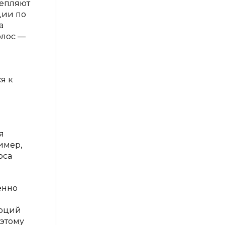
репляют
ции по
а
олос —
я к
я
имер,
оса
енно
моций
 этому