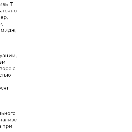
изы Т.
таточно
ер,
е,
имидж,
уации,
ем
воре с
стью
осят
льного
анализе
а при