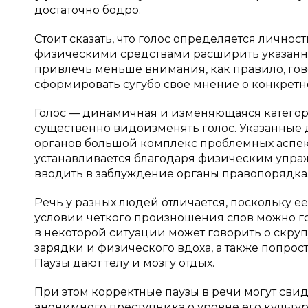
достаточно бодро.
Стоит сказать, что голос определяется лично
физическими средствами расширить указанны
привлечь меньше внимания, как правило, гов
сформировать сугубо свое мнение о конкретно
Голос — динамичная и изменяющаяся категор
существенно видоизменять голос. Указанные 
органов большой комплекс проблемных аспек
устанавливается благодаря физическим упраж
вводить в заблуждение органы правопорядка
Речь у разных людей отличается, поскольку е
условии четкого произношения слов можно го
в некоторой ситуации может говорить о скруп
зарядки и физического вдоха, а также попрос
Паузы дают телу и мозгу отдых.
При этом корректные паузы в речи могут сви
анонимного преступника о уровне его культу