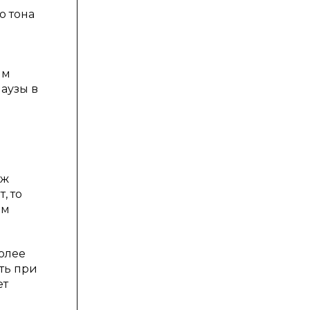
о тона
им
аузы в
дж
, то
ем
олее
ть при
ет