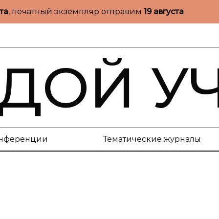
ста
, печатный экземпляр отправим
19 августа
ДОЙ У
нференции
Тематические журналы