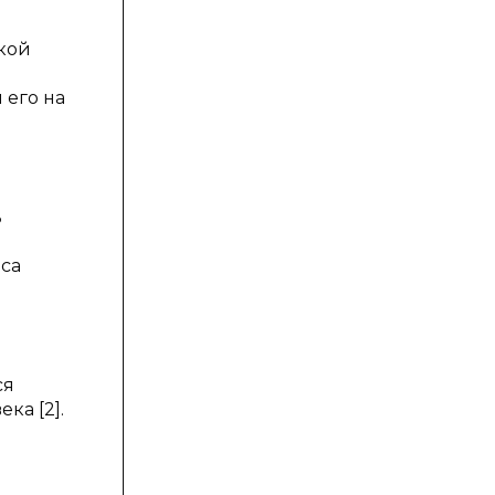
акой
 его на
ь
оса
ся
ка [2].