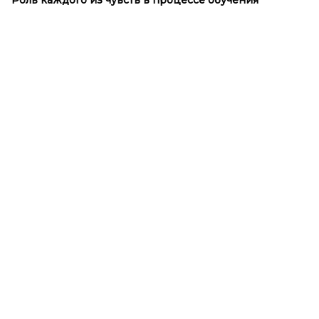
Роль каждого из чувств в
процессе обучения