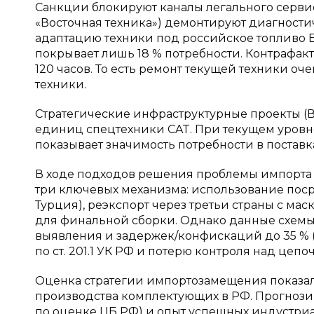
Санкции блокируют каналы легального серви
«Восточная техника») демонтируют диагности
адаптацию техники под российское топливо Е
покрывает лишь 18 % потребности. Контрафак
120 часов. То есть ремонт текущей техники о
техники.
Стратегические инфраструктурные проекты (В
единиц спецтехники CAT. При текущем уровне 
показывает значимость потребности в поставк
В ходе подходов решения проблемы импорта 
три ключевых механизма: использование поср
Турция), реэкспорт через третьи страны с м
для финальной сборки. Однако данные схемы
выявления и задержек/конфискаций до 35 % (
по ст. 201.1 УК РФ и потерю контроля над цепо
Оценка стратегии импортозамещения показал
производства комплектующих в РФ. Прогнозир
по оценке ЦБ РФ) и опыт успешных индустри