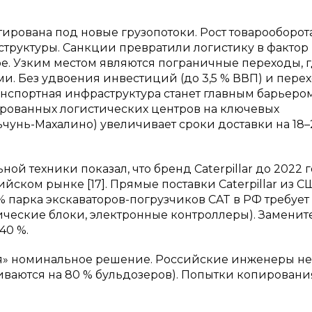
тирована под новые грузопотоки. Рост товарооборот
труктуры. Санкции превратили логистику в фактор
е. Узким местом являются пограничные переходы, 
и. Без удвоения инвестиций (до 3,5 % ВВП) и перех
анспортная инфраструктура станет главным барьеро
рированных логистических центров на ключевых
чунь-Махалино) увеличивает сроки доставки на 18–
й техники показал, что бренд Caterpillar до 2022 
йском рынке [17]. Прямые поставки Caterpillar из С
% парка экскаваторов-погрузчиков CAT в РФ требует
ческие блоки, электронные контроллеры). Заменит
40 %.
ия» номинальное решение. Российские инженеры н
ливаются на 80 % бульдозеров). Попытки копировани