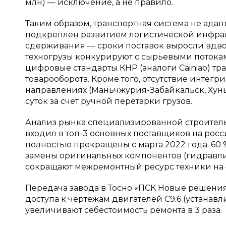
млн) — исключение, а не правило.
Таким образом, транспортная система не адап
подкреплен развитием логистической инфрас
сдерживания — сроки поставок выросли вдво
техногрузы конкурируют с сырьевыми потокам
цифровые стандарты КНР (аналоги Cainiao) тр
товарооборота. Кроме того, отсутствие интег
направлениях (Маньчжурия-Забайкальск, Хунь
суток за счет ручной перетарки грузов.
Анализ рынка специализированной строительно
входил в топ-3 основных поставщиков на росси
полностью прекращены с марта 2022 года. 60 
замены оригинальных компонентов (гидравли
сокращают межремонтный ресурс техники на 
Передача завода в Тосно «ПСК Новые решен
доступа к чертежам двигателей C9.6 (устанав
увеличивают себестоимость ремонта в 3 раза.