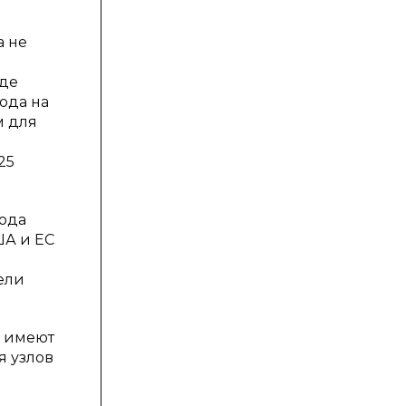
а не
где
ода на
м для
25
года
ША и ЕС
ели
е имеют
я узлов