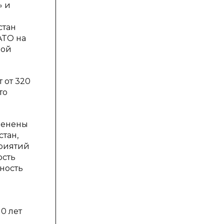
» и
стан
ATO на
вой
 от 320
то
ценены
тан,
приятий
ость
ность
0 лет