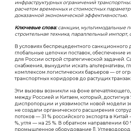
инфраструктурных ограничений транспортных
расчетом временных и стоимостных параметро
доказанной экономической эффективностью.
Ключевые слова:
санкции, мультимодальные п
строительная техника, параллельный импорт, о
В условиях беспрецедентного санкционного 
глобальные цепочки поставок, обеспечение 
для России острой стратегической задачей.
снабжения, вынудили искать альтернативы, гл
комплексом логистических барьеров — от ог
транспортных коридоров до растущих транза
Эти вызовы возникли на фоне впечатляющего,
между Россией и Китаем, который, достигнув 
диспропорции и уязвимости новой модели э
не создали органического расширения сотру
потоков — 31 % российского экспорта в Китай 
%, угля — на 25 %. В обратном направлении 6
промышленное оборудование []. Углеводородн