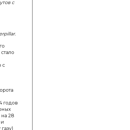
утов с
pillar.
го
 стало
 с
орота
4 годов
рных
 на 28
 и
газу)