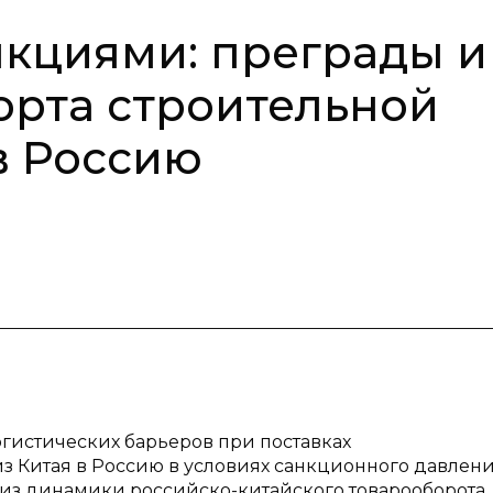
нкциями: преграды и
орта строительной
в Россию
гистических барьеров при поставках
з Китая в Россию в условиях санкционного давлен
лиз динамики российско-китайского товарооборота,