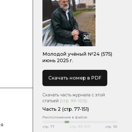
Молодой учёный №24 (575)
июнь 2025 г.
Скачать номер в PDF
Скачать часть журнала с этой
статьей
(стр.
99-103
)
:
Часть 2
(стр. 77-151)
Расположение в файле:
ия
стр.
77
стр.
99-103
стр.
151