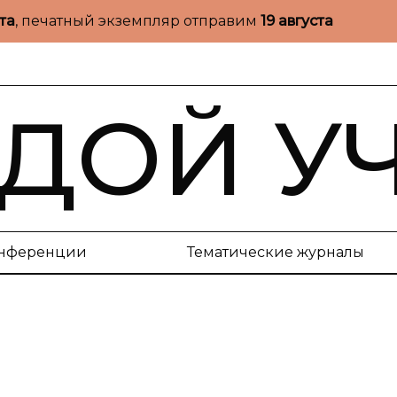
ста
, печатный экземпляр отправим
19 августа
ДОЙ У
нференции
Тематические журналы