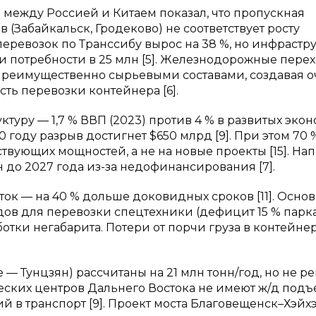
между Россией и Китаем показал, что пропускная
(Забайкальск, Гродеково) не соответствует росту
перевозок по Транссибу вырос на 38 %, но инфрастр
ри потребности в 25 млн [5]. Железнодорожные пере
% преимущественно сырьевыми составами, создавая 
сть перевозки контейнера [6].
уру — 1,7 % ВВП (2023) против 4 % в развитых эко
040 году разрыв достигнет $650 млрд [9]. При этом 70 
вующих мощностей, а не на новые проекты [15]. На
 до 2027 года из-за недофинансирования [7].
ок — на 40 % дольше доковидных сроков [11]. Осно
в для перевозки спецтехники (дефицит 15 % парка
ботки негабарита. Потери от порчи груза в контейне
Тунцзян) рассчитаны на 21 млн тонн/год, но не р
еских центров Дальнего Востока не имеют ж/д подъ
й в транспорт [9]. Проект моста Благовещенск–Хэйхэ