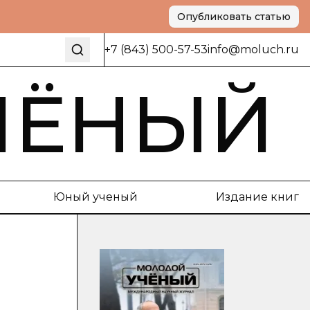
Опубликовать статью
+7 (843) 500-57-53
info@moluch.ru
ЧЁНЫЙ
Юный ученый
Издание книг