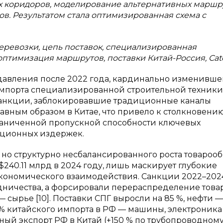
 коридоров, моделирование альтернативных маршр
в. Результатом стала оптимизированная схема с
еревозки, цепь поставок, специализированная
птимизация маршрутов, поставки Китай-Россия, Cater
давления после 2022 года, кардинально изменивше
импорта специализированной строительной техники
 Санкции, заблокировавшие традиционные каналы
авным образом в Китае, что привело к столкновению
раниченной пропускной способности ключевых
кционных издержек.
 но структурно несбалансированного роста товарооб
$240.11 млрд в 2024 году, лишь маскирует глубокие
кономического взаимодействия. Санкции 2022–202
дничества, а форсировали перераспределение това
— сырье [10]. Поставки СПГ выросли на 85 %, нефти —
0 % китайского импорта в РФ — машины, электроника
ый экспорт РФ в Китай (+150 % по трубопроводному 