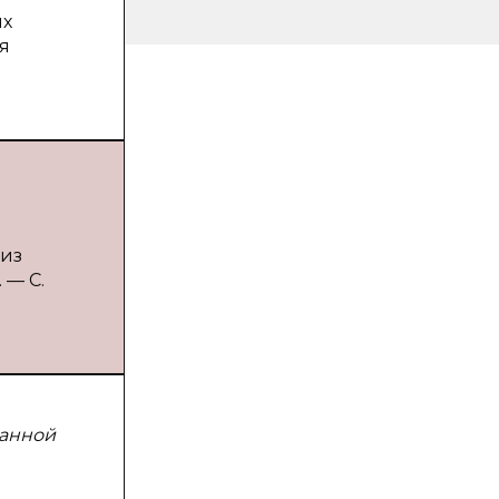
ых
я
 из
 — С.
ванной