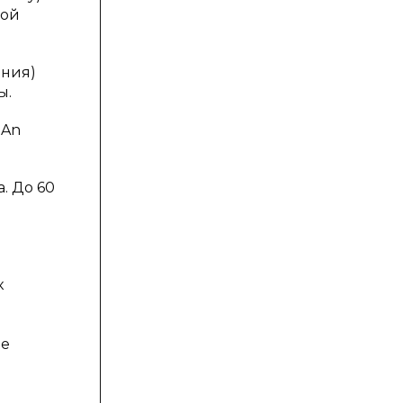
вой
ония)
ы.
 An
. До 60
к
ые