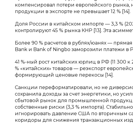
компенсировал потери европейского рынка, 
продукции в экспорте не превышает 12 % [14].
Доля России в китайском импорте — 3,3 % (20
контролируют 45 % рынка КНР [13]. Эта асим
Более 90 % расчетов в рублях/юанях — прямая
Bank и Bank of Ningbo заморозили платежи в Р
41 %-ный рост китайских юрлиц в РФ (11 300 к
% «китайских» товаров — реэкспорт европейс
формирующий ценовые перекосы [14].
Санкции переформатировали, но не диверси
сохранила доходы за счет энергетики, но уси
сбытовой рынок для промышленной продукци
собственные риски (3,3 % импорта). Стабильн
игнорировать давление США по вторичным с
коридоры для снижения транзакционных изд