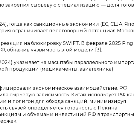
но закрепил сырьевую специализацию — доля гото
24), тогда как санкционные экономики (ЕС, США, Яп
метрия ограничивает переговорный потенциал Москв
 реакция на блокировку SWIFT. В феврале 2025 Ping
Ф, обнажив уязвимость этой модели [3].
 2024) указывает на масштабы параллельного импорта
кой продукции (медикаменты, авиатехника),
фицировали экономическое взаимодействие. РФ
лила сырьевую зависимость. Китай использует РФ ка
и и полигон для обхода санкций, минимизируя
ость связей определяется готовностью Пекина
анкциям и объемами инвестиций РФ в транспортн
ержек.