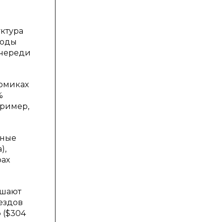
уктура
ходы
очереди
номиках
%
пример,
вные
),
рах
ешают
ездов
 ($304