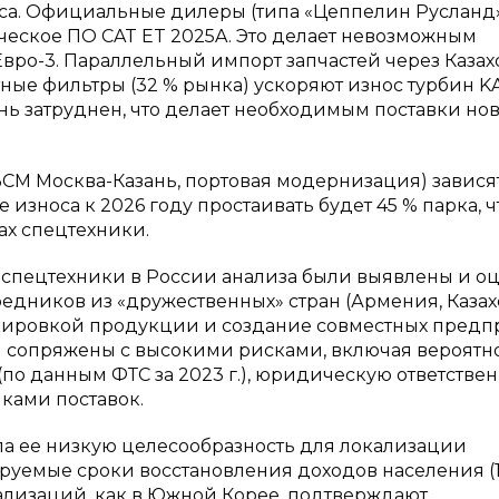
са. Официальные дилеры (типа «Цеппелин Русланд
ческое ПО CAT ET 2025A. Это делает невозможным
вро-3. Параллельный импорт запчастей через Казах
тные фильтры (32 % рынка) ускоряют износ турбин K
чень затруднен, что делает необходимым поставки но
СМ Москва-Казань, портовая модернизация) зависят
износа к 2026 году простаивать будет 45 % парка, ч
ах спецтехники.
спецтехники в России анализа были выявлены и о
едников из «дружественных» стран (Армения, Казахс
аскировкой продукции и создание совместных пред
 сопряжены с высокими рисками, включая вероятн
по данным ФТС за 2023 г.), юридическую ответствен
чками поставок.
а ее низкую целесообразность для локализации
уемые сроки восстановления доходов населения (1
ализаций, как в Южной Корее, подтверждают