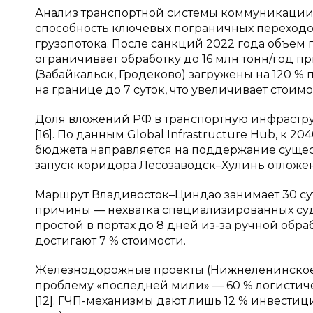
Анализ транспортной системы коммуникации 
способность ключевых пограничных переходов 
грузопотока. После санкций 2022 года объем 
ограничивает обработку до 16 млн тонн/год п
(Забайкальск, Гродеково) загружены на 120 
на границе до 7 суток, что увеличивает стоимо
Доля вложений РФ в транспортную инфраструкт
[16]. По данным Global Infrastructure Hub, к 2
бюджета направляется на поддержание сущест
запуск коридора Лесозаводск–Хулинь отложен
Маршрут Владивосток–Циндао занимает 30 сут
причины — нехватка специализированных судо
простой в портах до 8 дней из-за ручной обра
достигают 7 % стоимости.
Железнодорожные проекты (Нижнеленинское — 
проблему «последней мили» — 60 % логистич
[12]. ГЧП-механизмы дают лишь 12 % инвестици