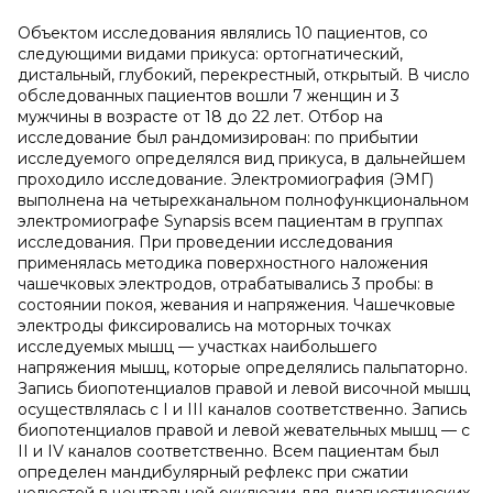
Объектом исследования являлись 10 пациентов, со
следующими видами прикуса: ортогнатический,
дистальный, глубокий, перекрестный, открытый. В число
обследованных пациентов вошли 7 женщин и 3
мужчины в возрасте от 18 до 22 лет. Отбор на
исследование был рандомизирован: по прибытии
исследуемого определялся вид прикуса, в дальнейшем
проходило исследование. Электромиография (ЭМГ)
выполнена на четырехканальном полнофункциональном
электромиографе Synapsis всем пациентам в группах
исследования. При проведении исследования
применялась методика поверхностного наложения
чашечковых электродов, отрабатывались 3 пробы: в
состоянии покоя, жевания и напряжения. Чашечковые
электроды фиксировались на моторных точках
исследуемых мышц — участках наибольшего
напряжения мышц, которые определялись пальпаторно.
Запись биопотенциалов правой и левой височной мышц
осуществлялась с I и III каналов соответственно. Запись
биопотенциалов правой и левой жевательных мышц — с
II и IV каналов соответственно. Всем пациентам был
определен мандибулярный рефлекс при сжатии