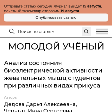
Отправьте статью сегодня! Журнал выйдет
15 августа
,
печатный экземпляр отправим
19 августа
Опубликовать статью
МОЛОДОЙ УЧЁНЫЙ
Анализ состояния
биоэлектрической активности
жевательных мышц студентов
при различных видах прикуса
Авторы
Дедова Дарья Алексеевна
,
Черныш Инна Сергеевна
,