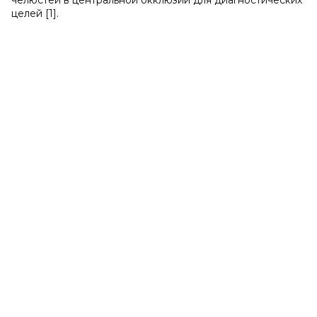
челюстей в центральной окклюзии для диагностических
целей [1].