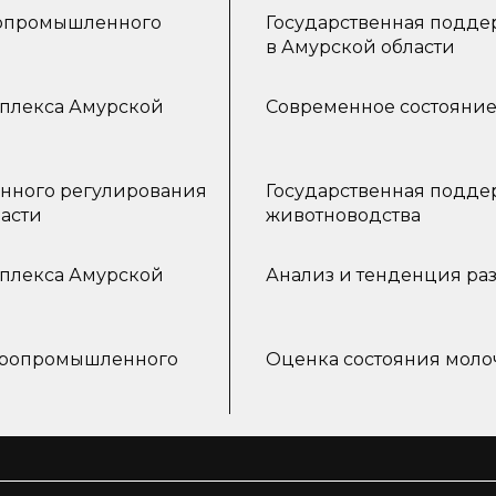
ропромышленного
Государственная подд
в Амурской области
плекса Амурской
Современное состояние
енного регулирования
Государственная подде
ласти
животноводства
плекса Амурской
Анализ и тенденция раз
агропромышленного
Оценка состояния моло