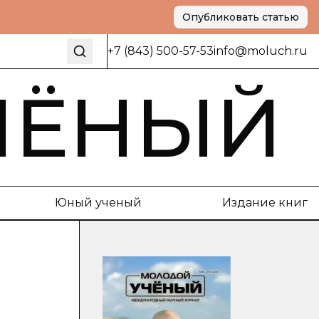
Опубликовать статью
+7 (843) 500-57-53
info@moluch.ru
ЧЁНЫЙ
Юный ученый
Издание книг