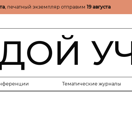
ста
, печатный экземпляр отправим
19 августа
ДОЙ У
нференции
Тематические журналы