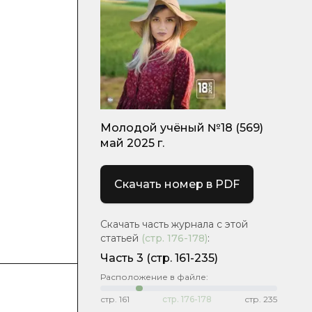
Молодой учёный №18 (569)
май 2025 г.
Скачать номер в PDF
Скачать часть журнала с этой
статьей
(стр.
176-178
)
:
Часть 3
(стр. 161-235)
Расположение в файле:
стр.
161
стр.
176-178
стр.
235