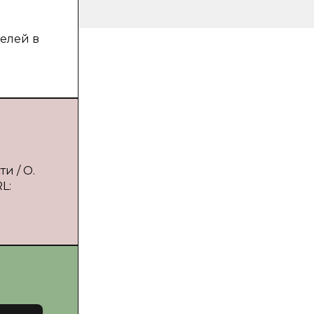
елей в
и / О.
L: