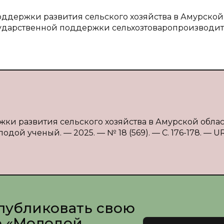
поддержки развития сельского хозяйства в Амурской
сударственной поддержки сельхозтоваропроизводит
жки развития сельского хозяйства в Амурской област
одой ученый. — 2025. — № 18 (569). — С. 176-178. — UR
публиковать свою
е «Молодой