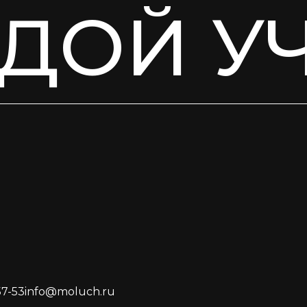
ДОЙ У
57-53
info@moluch.ru