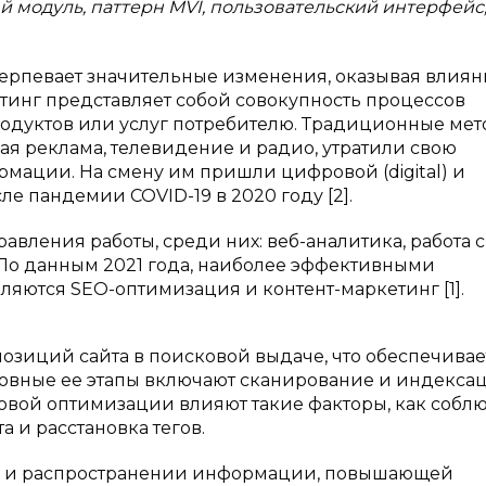
 модуль, паттерн MVI, пользовательский интерфейс
ерпевает значительные изменения, оказывая влиян
тинг представляет собой совокупность процессов
одуктов или услуг потребителю. Традиционные ме
ая реклама, телевидение и радио, утратили свою
мации. На смену им пришли цифровой (digital) и
е пандемии COVID-19 в 2020 году [2].
вления работы, среди них: веб-аналитика, работа с
 По данным 2021 года, наиболее эффективными
яются SEO-оптимизация и контент-маркетинг [1].
озиций сайта в поисковой выдаче, что обеспечивае
новные ее этапы включают сканирование и индекса
ковой оптимизации влияют такие факторы, как соб
а и расстановка тегов.
ии и распространении информации, повышающей