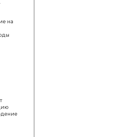
,
ие на
тоды
т
цию
людение