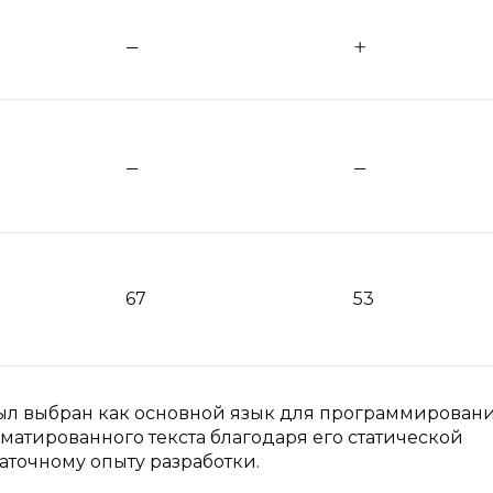
67
53
был выбран как основной язык для программирован
атированного текста благодаря его статической
аточному опыту разработки.