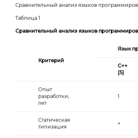
Сравнительный анализ языков программирова
Таблица 1
Сравнительный анализ языков программиро
Язык п
Критерий
С++
[5]
Опыт
разработки,
1
лет
Статическая
+
типизация