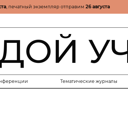
ста
, печатный экземпляр отправим
26 августа
ДОЙ У
нференции
Тематические журналы