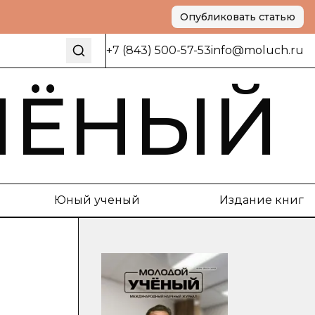
Опубликовать статью
+7 (843) 500-57-53
info@moluch.ru
ЧЁНЫЙ
Юный ученый
Издание книг