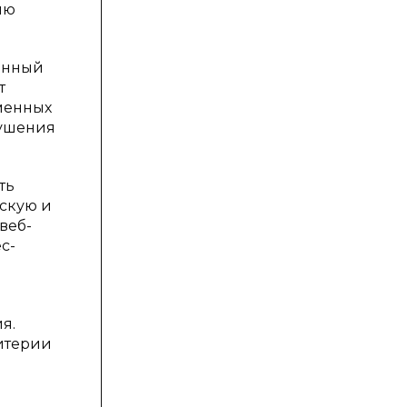
ию
анный
т
еменных
рушения
ть
ескую и
веб-
с-
я.
ритерии