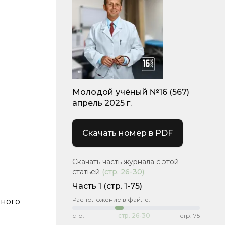
-
Молодой учёный №16 (567)
апрель 2025 г.
Скачать номер в PDF
Скачать часть журнала с этой
статьей
(стр.
26-30
)
:
Часть 1
(стр. 1-75)
Расположение в файле:
нного
стр.
1
стр.
26-30
стр.
75