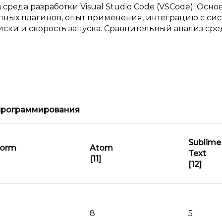
реда разработки Visual Studio Code (VSCode). Осно
пных плагинов, опыт применения, интеграцию с си
писки и скорость запуска. Сравнительный анализ сре
программирования
Sublime
orm
Atom
Text
[11]
[12]
8
5