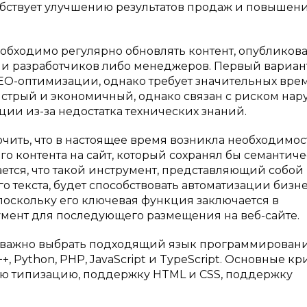
собствует улучшению результатов продаж и повышен
обходимо регулярно обновлять контент, опубликов
ями разработчиков либо менеджеров. Первый вариан
SEO-оптимизации, однако требует значительных вр
быстрый и экономичный, однако связан с риском на
и из-за недостатка технических знаний.
чить, что в настоящее время возникла необходимос
о контента на сайт, который сохранял бы семантич
ется, что такой инструмент, представляющий собой 
текста, будет способствовать автоматизации бизне
оскольку его ключевая функция заключается в
умент для последующего размещения на веб-сайте.
и важно выбрать подходящий язык программировани
 Python, PHP, JavaScript и TypeScript. Основные к
кую типизацию, поддержку HTML и CSS, поддержку