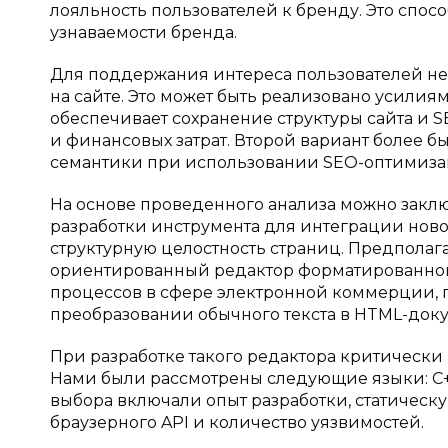
лояльность пользователей к бренду. Это спо
узнаваемости бренда.
Для поддержания интереса пользователей не
на сайте. Это может быть реализовано усили
обеспечивает сохранение структуры сайта и 
и финансовых затрат. Второй вариант более 
семантики при использовании SEO-оптимизаци
На основе проведенного анализа можно заклю
разработки инструмента для интеграции новог
структурную целостность страниц. Предполага
ориентированный редактор форматированного 
процессов в сфере электронной коммерции, п
преобразовании обычного текста в HTML-док
При разработке такого редактора критическ
Нами были рассмотрены следующие языки: C++,
выбора включали опыт разработки, статичес
браузерного API и количество уязвимостей.