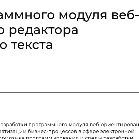
аммного модуля веб
о редактора
 текста
 разработки программного модуля веб-ориентирова
матизации бизнес-процессов в сфере электронной
ру языка программирования и среды разработки,