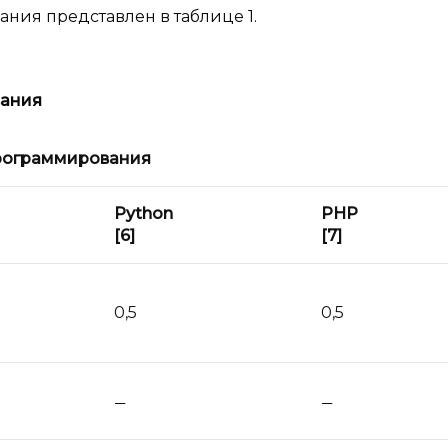
ния представлен в таблице 1.
вания
рограммирования
Python
PHP
[6]
[7]
0,5
0,5