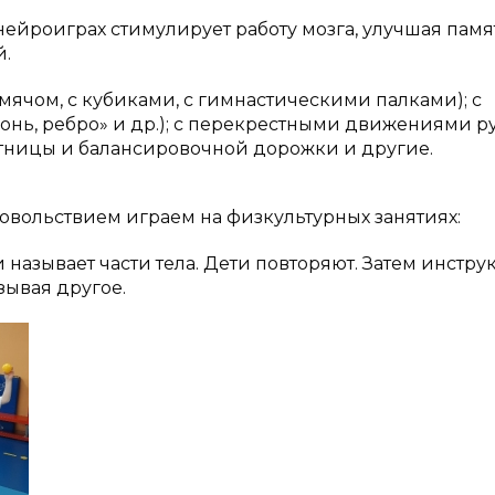
ейроиграх стимулирует работу мозга, улучшая памя
й.
мячом, с кубиками, с гимнастическими палками); с
адонь, ребро» и др.); с перекрестными движениями р
тницы и балансировочной дорожки и другие.
овольствием играем на физкультурных занятиях:
и называет части тела. Дети повторяют. Затем инстру
зывая другое.