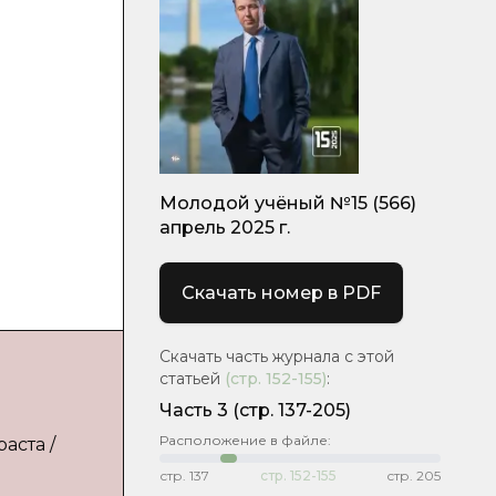
Молодой учёный №15 (566)
апрель 2025 г.
Скачать номер в PDF
Скачать часть журнала с этой
статьей
(стр.
152-155
)
:
Часть 3
(стр. 137-205)
Расположение в файле:
аста /
:
стр.
137
стр.
152-155
стр.
205