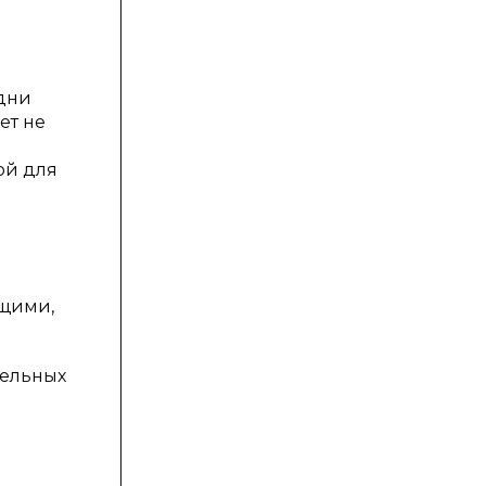
 дни
ет не
ой для
ющими,
тельных