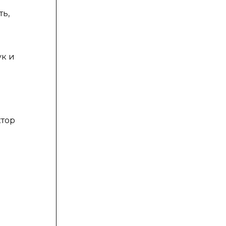
ть,
ук и
ктор