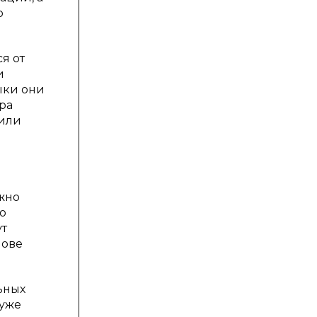
о
я от
и
ыки они
ра
 или
ожно
о
ут
нове
ьных
 уже