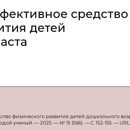
фективное средство
ития детей
аста
дство физического развития детей дошкольного возр
одой ученый. — 2025. — № 15 (566). — С. 152-155. — URL