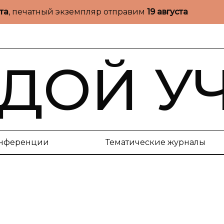
ста
, печатный экземпляр отправим
19 августа
ДОЙ У
нференции
Тематические журналы