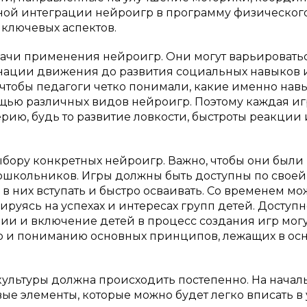
ной интеграции нейроигр в программу физическог
ключевых аспектов.
дачи применения нейроигр. Они могут варьироватьс
нации движения до развития социальных навыков 
 чтобы педагоги четко понимали, какие именно нав
мощью различных видов нейроигр. Поэтому каждая иг
рию, будь то развитие ловкости, быстроты реакции
ыбору конкретных нейроигр. Важно, чтобы они были
ошкольников. Игры должны быть доступны по своей
 в них вступать и быстро осваивать. Со временем м
ируясь на успехах и интересах групп детей. Доступн
ии и включение детей в процесс создания игр мог
 но и пониманию основных принципов, лежащих в ос
культуры должна происходить постепенно. На начал
ые элементы, которые можно будет легко вписать в