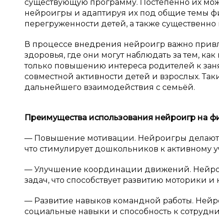
существующую программу. Постепенно их мож
нейроигры и адаптируя их под общие темы фи
перегруженности детей, а также существенно
В процессе внедрения нейроигр важно привл
здоровья, где они могут наблюдать за тем, ка
только повышению интереса родителей к заня
совместной активности детей и взрослых. Та
дальнейшего взаимодействия с семьёй.
Преимущества использования нейроигр на фи
— Повышение мотивации. Нейроигры делают 
что стимулирует дошкольников к активному у
— Улучшение координации движений. Нейрои
задач, что способствует развитию моторики и
— Развитие навыков командной работы. Нейро
социальные навыки и способность к сотрудни