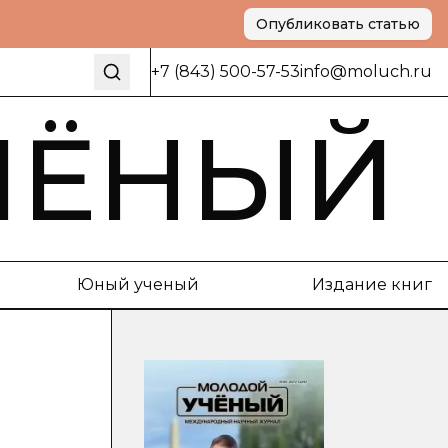
Опубликовать статью
+7 (843) 500-57-53
info@moluch.ru
ЧЁНЫЙ
Юный ученый
Издание книг