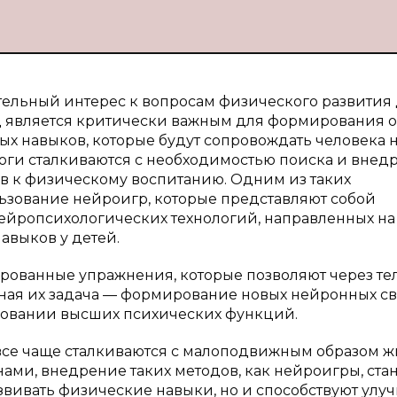
ельный интерес к вопросам физического развития 
од является критически важным для формирования 
ых навыков, которые будут сопровождать человека 
гоги сталкиваются с необходимостью поиска и внед
в к физическому воспитанию. Одним из таких
зование нейроигр, которые представляют собой
нейропсихологических технологий, направленных на
авыков у детей.
рованные упражнения, которые позволяют через те
вная их задача — формирование новых нейронных св
овании высших психических функций.
 все чаще сталкиваются с малоподвижным образом ж
ми, внедрение таких методов, как нейроигры, ста
звивать физические навыки, но и способствуют ул