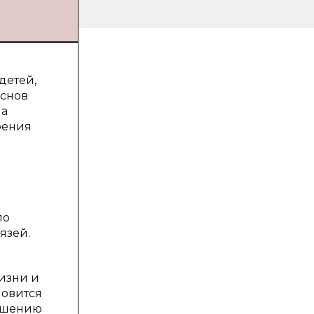
детей,
основ
на
рения
ло
язей.
изни и
новится
учшению