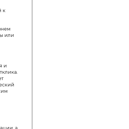
 к
овнем
пы или
я и
тклика.
ет
ческий
ким
ации, а