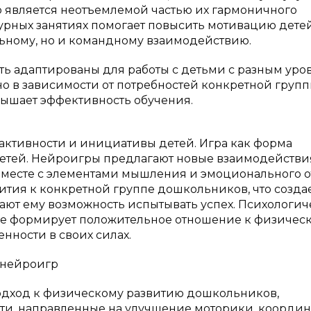
о является неотъемлемой частью их гармоничного
урных занятиях помогает повысить мотивацию детей
льному, но и командному взаимодействию.
ыть адаптированы для работы с детьми с разным ур
но в зависимости от потребностей конкретной груп
вышает эффективность обучения.
активности и инициативы детей. Игра как форма
детей. Нейроигры предлагают новые взаимодействи
месте с элементами мышления и эмоционального о
ития к конкретной группе дошкольников, что созда
ают ему возможность испытывать успех. Психологи
 игре формирует положительное отношение к физичес
нности в своих силах.
 нейроигр
дход к физическому развитию дошкольников,
ти, направленные на улучшение моторики, координ