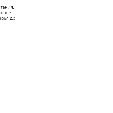
тания,
снове
ырья до