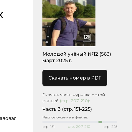
х
Молодой учёный №12 (563)
март 2025 г.
Скачать номер в PDF
Скачать часть журнала с этой
статьей
(стр.
207-210
)
:
Часть 3
(стр. 151-225)
Расположение в файле:
равовая
стр.
151
стр.
207-210
стр.
225
.