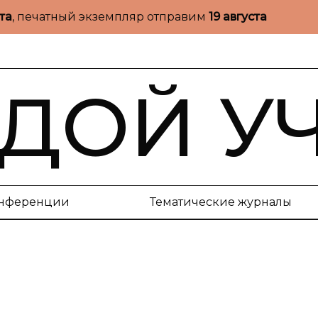
ста
, печатный экземпляр отправим
19 августа
ДОЙ У
нференции
Тематические журналы