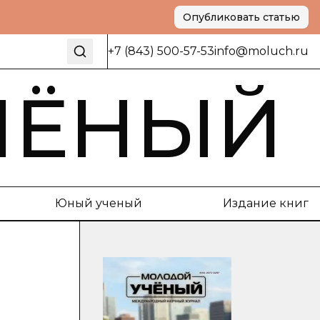
Опубликовать статью
+7 (843) 500-57-53
info@moluch.ru
ЧЁНЫЙ
Юный ученый
Издание книг