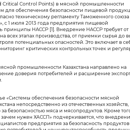
 Critical Control Points) в мясной промышленности
ием для обеспечения безопасности пищевой продук
ласно техническому регламенту Таможенного союза 
», с 1 июля 2013 года предприятия пищевой
 принципы HACCP [1]. Внедрение HACCP требует от
а всех этапах производства, от приемки сырья до 
троля потенциальных опасностей. Это включает в се
ониторинг критических контрольных точек и регул
мясной промышленности Казахстана направлено на
шение доверия потребителей и расширение экспор
.
тье «Системы обеспечения безопасности мясной
ахстана непосредственно из отечественных хозяйств,
а безопасностью мяса и мясопродуктов. Кроме того
и зачем нужен ХАССП» подчеркивается, что внедрен
ециалистов предприятия за безопасность продуктов
рие потребителей и конкурентоспособность продукци