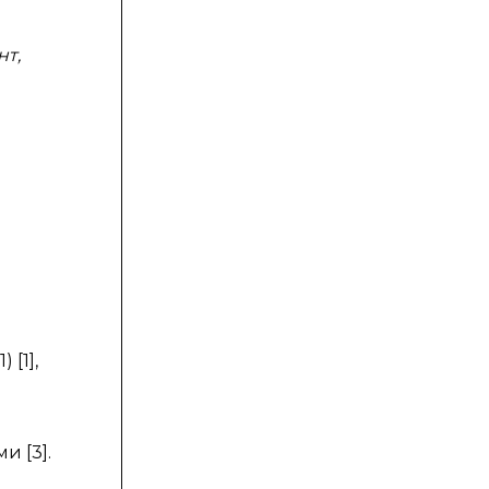
нт,
[1],
и [3].