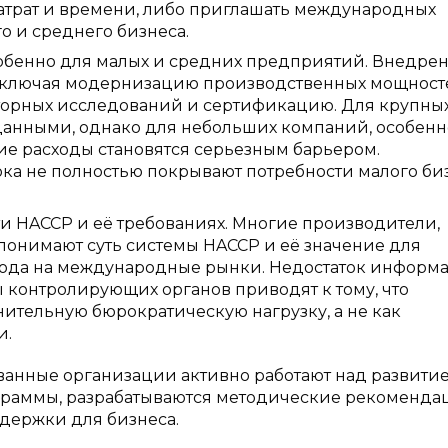
затрат и времени, либо приглашать международных
го и среднего бизнеса.
собенно для малых и средних предприятий. Внедре
 включая модернизацию производственных мощност
торных исследований и сертификацию. Для крупны
вданными, однако для небольших компаний, особенн
кие расходы становятся серьезным барьером.
а не полностью покрывают потребности малого би
и HACCP и её требованиях. Многие производители,
 понимают суть системы HACCP и её значение для
ода на международные рынки. Недостаток информ
ы контролирующих органов приводят к тому, что
тельную бюрократическую нагрузку, а не как
и.
ванные организации активно работают над развити
раммы, разрабатываются методические рекомендац
держки для бизнеса.