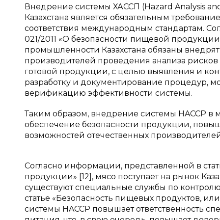
Внедрение системы ХАССП (Hazard Analysis and
Казахстана является обязательным требован
соответствия международным стандартам. Сог
021/2011 «О безопасности пищевой продукции
промышленности Казахстана обязаны внедрять
производителей проведения анализа рисков н
готовой продукции, с целью выявления и кон
разработку и документирование процедур, м
верификацию эффективности системы.
Таким образом, внедрение системы HACCP в 
обеспечение безопасности продукции, повы
возможностей отечественных производителей
Согласно информации, представленной в ста
продукции» [12], мясо поступает на рынок Каз
существуют специальные службы по контролю з
статье «Безопасность пищевых продуктов, ил
системы HACCP повышает ответственность сп
питания, что, в свою очередь, повышает дове