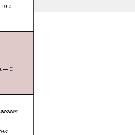
ению
. — С.
равовая
нию