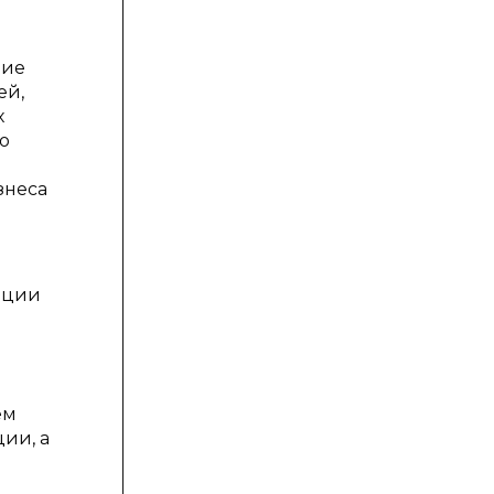
ние
ей,
х
о
знеса
ации
ем
ии, а