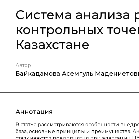
Система анализа 
контрольных точе
Казахстане
Автор
Байкадамова Асемгуль Мадениетов
Аннотация
В статье рассматриваются особенности внедр
база, основные принципы и преимущества. А
сталкиваются предприятия при адаптации HAC