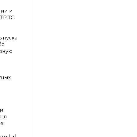
ции и
ТР ТС
выпуска
бя
ярную
тных
 и
, в
ие
и [13].