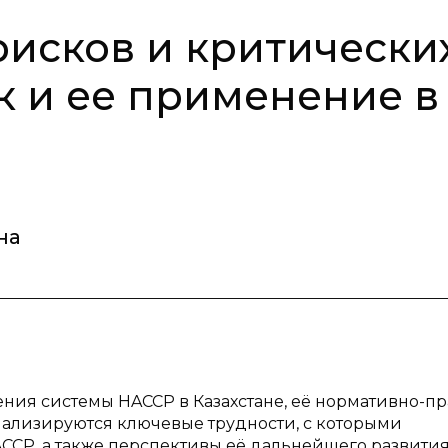
рисков и критически
к и ее применение в
на
ения системы HACCP в Казахстане, её нормативно-п
нализируются ключевые трудности, с которыми
CP, а также перспективы её дальнейшего развития