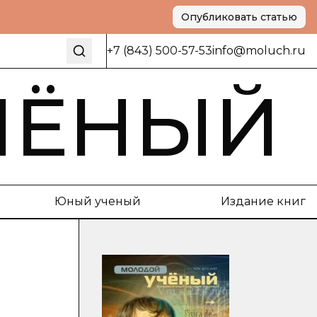
Опубликовать статью
+7 (843) 500-57-53
info@moluch.ru
ЧЁНЫЙ
Юный ученый
Издание книг