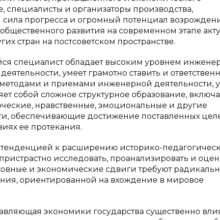
, специалисты и организаторы производства,
 сила прогресса и огромный потенциал возрождения
общественного развития на современном этапе акт
угих стран на постсоветском пространстве.
йся специалист обладает высоким уровнем инжене
еятельности, умеет грамотно ставить и ответствен
 методами и приемами инженерной деятельности, 
яет собой сложное структурное образование, вклю
орческие, нравственные, эмоциональные и другие
ти, обеспечивающие достижение поставленных цел
иях ее протекания.
ся тенденцией к расширению историко-педагогичес
пристрастно исследовать, проанализировать и оцен
уховные и экономические сдвиги требуют радикаль
ния, ориентированной на вхождение в мировое
авляющая экономики государства существенно влия