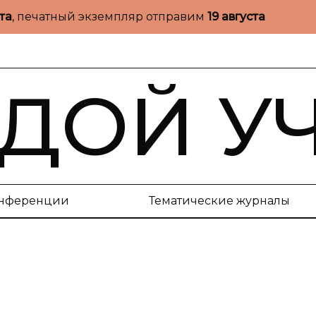
ста
, печатный экземпляр отправим
19 августа
ДОЙ У
нференции
Тематические журналы