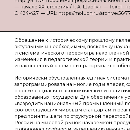
Шаргун, Т. А. Проблема профессиональной по
— начале ХХІ столетия / Т. А. Шаргун. — Текст 
С. 424-427. — URL: https://moluch.ru/archive/56/7
Обращение к историческому прошлому являет
актуальным и необходимым, поскольку наука 
и систематического пересмотра накопленной
изменения в педагогической теории и практ
и накопленный в нем опыт раскрывает особен
Исторически обусловленная единая система 
запрограммировала на многие годы вперед сх
в новых социально-экономических и политичес
образованных государств. Для обеспечения у
«возродить национальный промышленный поте
соответствующих мировым стандартам и реал
предпринять шаги по структурной перестрой
России на мировой рынок наукоемкой проду
и обороноспособности, укреплению научно-т