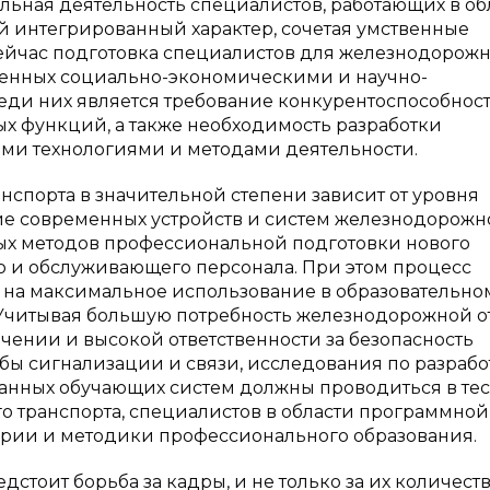
льная деятельность специалистов, работающих в об
й интегрированный характер, сочетая умственные
ейчас подготовка специалистов для железнодорожн
вленных социально-экономическими и научно-
ди них является требование конкурентоспособност
 функций, а также необходимость разработки
ми технологиями и методами деятельности.
спорта в значительной степени зависит от уровня
ие современных устройств и систем железнодорожн
ных методов профессиональной подготовки нового
 и обслуживающего персонала. При этом процесс
 на максимальное использование в образовательно
]. Учитывая большую потребность железнодорожной 
ении и высокой ответственности за безопасность
бы сигнализации и связи, исследования по разрабо
анных обучающих систем должны проводиться в те
 транспорта, специалистов в области программной
ории и методики профессионального образования.
тоит борьба за кадры, и не только за их количеств