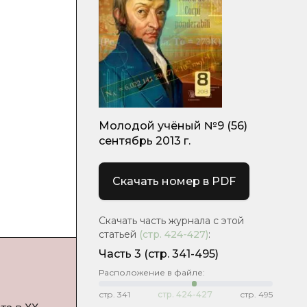
Молодой учёный №9 (56)
сентябрь 2013 г.
Скачать номер в PDF
Скачать часть журнала с этой
статьей
(стр.
424-427
)
:
Часть 3
(стр. 341-495)
Расположение в файле:
стр.
341
стр.
424-427
стр.
495