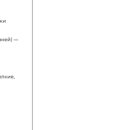
ки
ней) —
елкие,