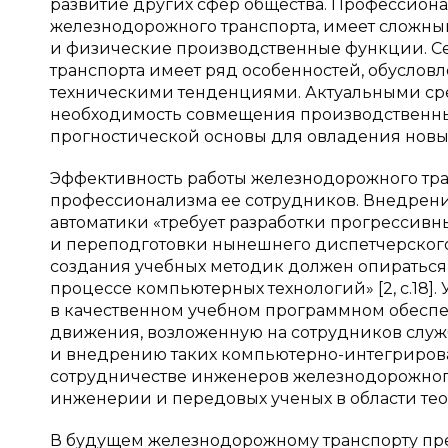
развитие других сфер общества. Профессиона
железнодорожного транспорта, имеет сложны
и физические производственные функции. С
транспорта имеет ряд особенностей, обусло
техническими тенденциями. Актуальными сре
необходимость совмещения производственных
прогностической основы для овладения новы
Эффективность работы железнодорожного тран
профессионализма ее сотрудников. Внедрен
автоматики «требует разработки прогрессив
и переподготовки нынешнего диспетчерского
создания учебных методик должен опираться
процессе компьютерных технологий» [2, с.18
в качественном учебном программном обеспеч
движения, возложенную на сотрудников служ
и внедрению таких компьютерно-интегриров
сотрудничестве инженеров железнодорожного
инженерии и передовых ученых в области те
В будущем железнодорожному транспорту предс