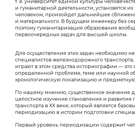
т. е. университет единой культуры человечест
и гуманитарной деятельности, установятся и
человеком, произойдет дальнейшее сближени
и материального. В будущем инженеру без се
поэтому гуманитаризация образования вообще
первоочередных задач для высшей школы.
Для осуществления этих задач необходимо не
специалистов железнодорожного транспорта, 
играют в этом средства историографии — это
определенной проблеме, теме или научной о
хронологическую локализацию и предметную 
По нашему мнению, существенное значение д
целостное изучение становления и развития
транспорта в ХХ веке, который является базо
периодизацию в истории подготовки специал
Первый уровень периодизации содержит чет