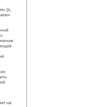
» [4,
уален
рной
но
умение
чающее
ей
ких
ить
ной
ет на