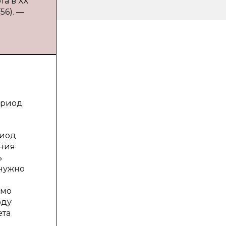
а в ХХ
56). —
и
ериод
риод
ения
ь
 нужно
имо
оду
ета