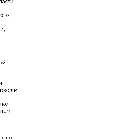
ласти
ого
и,
ой
м
отрасли
тке
сном
о, но