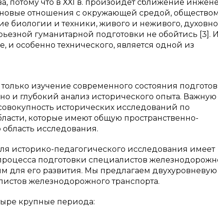
ва, потому что в ХХІ в. произойдет сближение инже
х новые отношения с окружающей средой, обществом
е биологии и техники, живого и неживого, духовно
рьезной гуманитарной подготовки не обойтись [3].
, и особенно технического, является одной из
 только изучение современного состояния подгото
но и глубокий анализ исторического опыта. Важную
 совокупность исторических исследований по
бласти, которые имеют общую пространственно-
область исследования.
ля историко-педагогического исследования имеет
 процесса подготовки специалистов железнодорожн
вым для его развития. Мы предлагаем двухуровневую
истов железнодорожного транспорта.
ыре крупные периода: