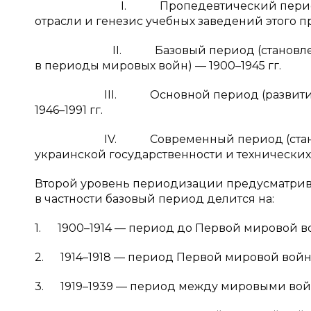
I. Пропедевтический период (стано
отрасли и генезис учебных заведений этого п
II. Базовый период (становление и р
в периоды мировых войн) — 1900–1945 гг.
III. Основной период (развитие отрас
1946–1991 гг.
IV. Современный период (становлени
украинской государственности и технических 
Второй уровень периодизации предусматрива
в частности базовый период делится на:
1. 1900–1914 — период до Первой мировой в
2. 1914–1918 — период Первой мировой войн
3. 1919–1939 — период между мировыми вой