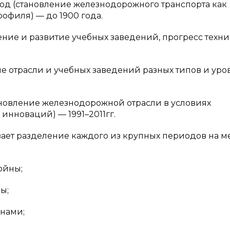
вление железнодорожного транспорта как
рофиля) — до 1900 года.
азвитие учебных заведений, прогресс техни
ли и учебных заведений разных типов и уров
е железнодорожной отрасли в условиях
инноваций) — 1991–2011гг.
ет разделение каждого из крупных периодов на м
ойны;
ы;
нами;