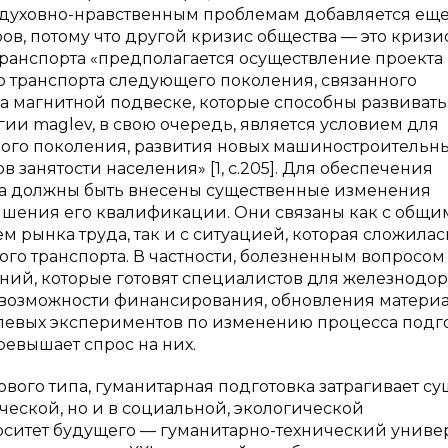
м, духовно-нравственным проблемам добавляется ещ
в, потому что другой кризис общества — это кризи
ранспорта «предполагается осуществление проекта
транспорта следующего поколения, связанного
а магнитной подвеске, которые способны развивать
огии maglev, в свою очередь, является условием для
ого поколения, развития новых машиностроительн
 занятости населения» [1, с.205]. Для обеспечения
ла должны быть внесены существенные изменения
вышения его квалификации. Они связаны как с общи
 рынка труда, так и с ситуацией, которая сложилас
го транспорта. В частности, болезненным вопросом
ний, которые готовят специалистов для железнодо
ет возможности финансирования, обновления матери
слевых экспериментов по изменению процесса подг
ревышает спрос на них.
ого типа, гуманитарная подготовка затрагивает су
ической, но и в социальной, экологической
ситет будущего — гуманитарно-технический универ