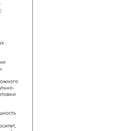
е
с
ых
ми
ь
рожного
ально-
отовки
щность
ситет,