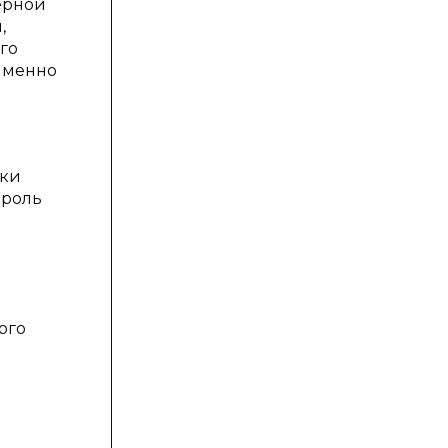
нерной
,
го
 Именно
вки
 роль
ого