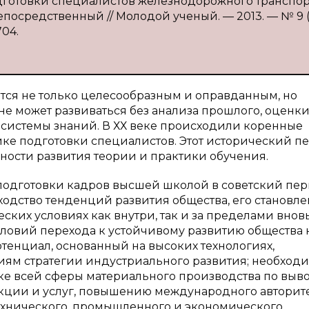
дготовки специалистов железнодорожного транспорт
: непосредственный // Молодой ученый. — 2013. — № 9 (
704.
ся не только целесообразным и оправданным, но
не может развиваться без анализа прошлого, оценк
 системы знаний. В ХХ веке происходили коренные
ике подготовки специалистов. Этот исторический п
ности развития теории и практики обучения.
подготовки кадров высшей школой в советский пе
одство тенденций развития общества, его становл
ких условиях как внутри, так и за пределами внов
словий перехода к устойчивому развитию общества
нциал, основанный на высоких технологиях,
иям стратегии индустриального развития; необход
ке всей сферы материального производства по выв
кции и услуг, повышению международного авторит
ехнического, промышленного и экономического