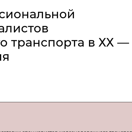
сиональной
алистов
 транспорта в ХХ —
ия