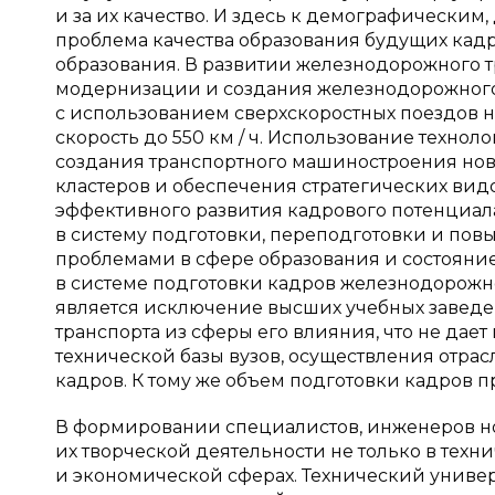
и за их качество. И здесь к демографически
проблема качества образования будущих кадро
образования. В развитии железнодорожного т
модернизации и создания железнодорожного 
с использованием сверхскоростных поездов н
скорость до 550 км / ч. Использование технол
создания транспортного машиностроения нов
кластеров и обеспечения стратегических видов
эффективного развития кадрового потенциа
в систему подготовки, переподготовки и по
проблемами в сфере образования и состоянием
в системе подготовки кадров железнодорожно
является исключение высших учебных заведе
транспорта из сферы его влияния, что не да
технической базы вузов, осуществления отра
кадров. К тому же объем подготовки кадров п
В формировании специалистов, инженеров нов
их творческой деятельности не только в техн
и экономической сферах. Технический универ