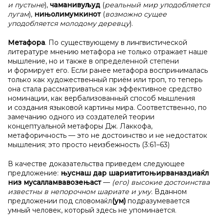
и пустыне
),
чаманивуљуд
(
реальный мир уподобляется
лугам
),
нињолимумкинот
(
возможно сущее
уподобляется молодому деревцу
).
Метафора
. По существующему в лингвистической
литературе мнению метафора не только отражает наше
мышление, но и также в определенной степени
и формирует его. Если ранее метафора воспринималась
только как художественный приём или троп, то теперь
она стала рассматриваться как эффективное средство
номинации, как вербализованный способ мышления
и создания языковой картины мира. Соответственно, по
замечанию одного из создателей теории
концептуальной метафоры Дж. Лаккофа,
метафоричность — это не достоинство и не недостаток
мышления; это просто неизбежность (3:61–63)
В качестве доказательства приведем следующее
предложение:
њуснаш дар шариатитоњирваназдиаќл
низ мусалламвавозењаст
—
(его) высокие достоинства
известны в непорочном шариате и уму.
Вданном
предложении под словомаќл
(ум)
подразумевается
умный человек, который здесь не упоминается.