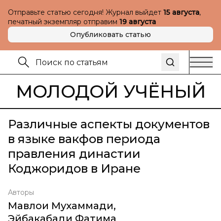
Отправьте статью сегодня! Журнал выйдет
15 августа
,
печатный экземпляр отправим
19 августа
Опубликовать статью
МОЛОДОЙ УЧЁНЫЙ
Различные аспекты документов
в языке вакфов периода
правления династии
Коджоридов в Иране
Авторы
Мавлои Мухаммади
,
Эйбакабади Фатима