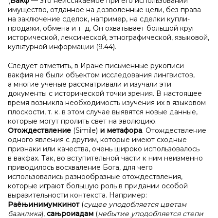
(
Вакф
— это неиссякаемое при его использовании
имущество, отданное на дозволенные цели, без права
на заключение сделок, например, на сделки купли-
продажи, обмена и т. д. Он охватывает большой круг
исторической, лексической, этнографической, языковой,
культурной информации (9.44).
Следует отметить, в Иране письменные рукописи
вакфия не были объектом исследования лингвистов,
а многие ученые рассматривали и изучали эти
документы с исторической точки зрения. В настоящее
время возникла необходимость изучения их в языковом
плоскости, т. к. в этом случае выявятся новые данные,
которые могут пролить свет на эволюцию.
Отождествление
(Simile)
и метафора
. Отождествление
одного явления с другим, которые имеют сходные
признаки или качества, очень широко использовалось
в вакфах. Так, во вступительной части к ним неизменно
приводилось восхваление Бога, для чего
использовались разнообразные отождествления,
которые играют большую роль в придании особой
выразительности контекста. Например:
Раёњинимумкинот
(
сущее уподобляется цветам
базилика
),
сањроиадам
(
небытие уподобляется степи