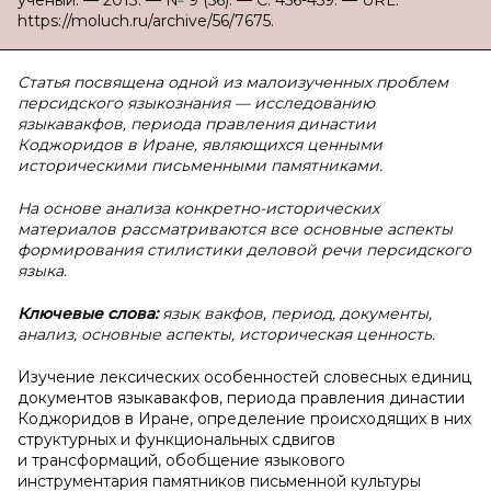
ученый. — 2013. — № 9 (56). — С. 456-459. — URL:
https://moluch.ru/archive/56/7675.
Статья посвящена одной из малоизученных проблем
персидского языкознания — исследованию
языкавакфов, периода правления династии
Коджоридов в Иране, являющихся ценными
историческими письменными памятниками.
На основе анализа конкретно-исторических
материалов рассматриваются все основные аспекты
формирования стилистики деловой речи персидского
языка.
Ключевые слова:
язык вакфов, период, документы,
анализ, основные аспекты, историческая ценность.
Изучение лексических особенностей словесных единиц
документов языкавакфов, периода правления династии
Коджоридов в Иране, определение происходящих в них
структурных и функциональных сдвигов
и трансформаций, обобщение языкового
инструментария памятников письменной культуры