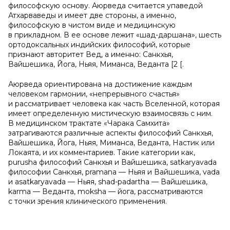
философскую основу. Аюрведа считается упаведой
Атхарваведы и имеет две стороны, а именно,
философскую в чистом виде и медицинскую
в прикладном. В ее основе лежит «шад-даршана», шесть
ортодоксальных индийских философий, которые
признают авторитет Вед, а именно: Санкхья,
Вайшешика, Йога, Ньяя, Миманса, Веданта [2 [.
Аюрведа ориентирована на достижение каждым
человеком гармонии, «непрерывного счастья»
и рассматривает человека как часть Вселенной, которая
имеет определенную мистическую взаимосвязь с ним.
В медицинском трактате «Чарака Самхита»
затрагиваются различные аспекты философий Санкхья,
Вайшешика, Йога, Ньяя, Миманса, Веданта, Настик или
Локаята, и их комментариев. Такие категории как,
purusha философий Санкхья и Вайшешика, satkaryavada
философии Санкхья, pramana — Ньяя и Вайшешика, vada
и asatkaryavada — Ньяя, shad-padartha — Вайшешика,
karma — Веданта, moksha — йога, рассматриваются
с точки зрения клинического применения.