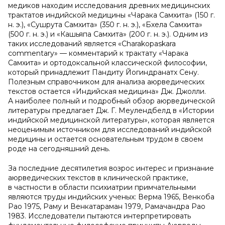
медиков находим исследования древних медицинских
трактатов индийской медицины «Чарака Самхита» (150 г.
н. э.), «Сушрута Самхита» (350 г. н. э.), «Бхела Самхита»
(500 г. н. э.) и «Кашьяпа Самхита» (200 г. н. э.). Одним из
таких исследований является «Charakopaskara
commentary» — комментарий к трактату «Чарака
Самхита» и ортодоксальной классической философии,
который принадлежит Пандиту Йогиндранатх Сену.
Полезным справочником для анализа аюрведических
текстов остается «Индийская медицина» Дж. Джолли.
А наиболее полный и подробный обзор аюрведической
литературы предлагает Дж. Г. Меулендбелд в «Истории
индийской медицинской литературы», которая является
неоценимым источником для исследований индийской
медицины и остается основательным трудом в своем
роде на сегодняшний день.
За последние десятилетия возрос интерес и признание
аюрведических текстов в клинической практике,
в частности в области психиатрии примчательными
являются труды индийских ученых: Верма 1965, Венкоба
Рао 1975, Раму и Венкатараман 1979, Рамачандра Рао
1983. Исследователи пытаются интерпретировать