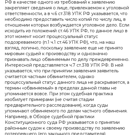
РФ в качестве одного из требований к заявлению
закрепляет сведения о лице, привлекаемом к уголовной
ответственности, а в ч.6 ст.318 УПК РФ указывается, что
необходимо предоставить число копий по числу лиц, в
отношении которых возбуждается уголовное дело. Если
исходить из положений ст.46 УПК РФ, то данное лицо в
этот момент носит процессуальный статус
подозреваемого (п.1 ч.1 ст.46 УПК РФ), что, на наш
взгляд, логично, поскольку заявление еще не принято
мировым судьей к производству и однозначно
признавать лицо обвиняемым по делу преждевременно.
Интересной представляется ч.7 ст.318 УПК РФ. В ней
указывается, что при принятии заявления заявитель
считается частным обвинителем, однако
процессуальный статус данного лица не раскрывается, а
термин «обвиняемый» в пределах данной главы не
упоминается вовсе. При этом судебная практика
изобилует примерами (не считая стадии
предварительного расследования), когда суды
упоминают обвиняемого по делам частного обвинения.
Например, в Обзоре судебной практики
Конституционного суда РФ указывается о принятии
районным судом к своему производству по заявлению
потерпевшего (его законного представителя)