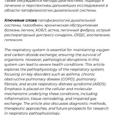
Также обсуждаются методы диагностики, подходы к
лечению и перспективы дальнейших исследований в
области патофизиологии дыхательной системы.
Ключевые слова:
патофизиология дыхательной
системы, газообмен, хроническая обструктивная
болезнь легких, ХОБЛ, астма, легочный фиброз, острый
респираторный дистресс-синдром, ОРДС, воспаление,
гипоксия.
The respiratory system is essential for maintaining oxygen
and carbon dioxide exchange, ensuring the survival of
organisms. However, pathological disruptions in this
system can lead to severe health conditions. This article
explores the pathophysiology of the respiratory system,
focusing on key disorders such as asthma, chronic
obstructive pulmonary disease (COPD), pulmonary
fibrosis, and acute respiratory distress syndrome (ARDS).
Emphasis is placed on the cellular and molecular
mechanisms underlying these conditions, including
inflammation, tissue remodeling, and impaired gas
exchange. The article also discusses diagnostic methods,
therapeutic approaches, and future prospects for research
in respiratory pathophysiology.