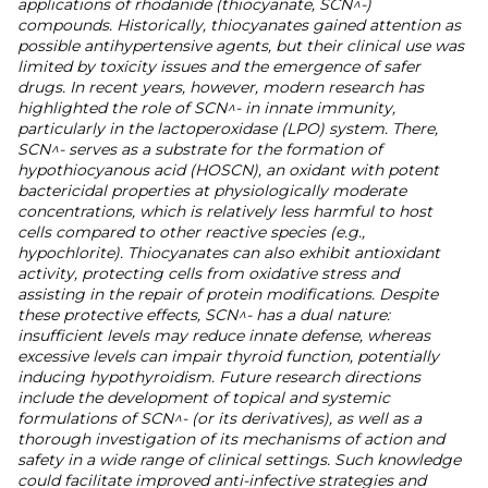
applications of rhodanide (thiocyanate, SCN^-)
compounds. Historically, thiocyanates gained attention as
possible antihypertensive agents, but their clinical use was
limited by toxicity issues and the emergence of safer
drugs. In recent years, however, modern research has
highlighted the role of SCN^- in innate immunity,
particularly in the lactoperoxidase (LPO) system. There,
SCN^- serves as a substrate for the formation of
hypothiocyanous acid (HOSCN), an oxidant with potent
bactericidal properties at physiologically moderate
concentrations, which is relatively less harmful to host
cells compared to other reactive species (e.g.,
hypochlorite). Thiocyanates can also exhibit antioxidant
activity, protecting cells from oxidative stress and
assisting in the repair of protein modifications. Despite
these protective effects, SCN^- has a dual nature:
insufficient levels may reduce innate defense, whereas
excessive levels can impair thyroid function, potentially
inducing hypothyroidism. Future research directions
include the development of topical and systemic
formulations of SCN^- (or its derivatives), as well as a
thorough investigation of its mechanisms of action and
safety in a wide range of clinical settings. Such knowledge
could facilitate improved anti-infective strategies and