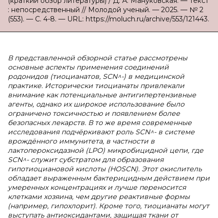
(краткий обзор литературы) / Д. А. Мануковская. — Текст
: непосредственный // Молодой ученый. — 2025. — № 2
(553). — С. 4-8. — URL: https://moluch.ru/archive/553/121443.
В
представленной обзорной статье рассмотрены
основные аспекты применения соединений
родонидов (тиоцианатов, SCN^-) в медицинской
практике. Исторически тиоцианаты привлекали
внимание как потенциальные антигипертензивные
агенты, однако их широкое использование было
ограничено токсичностью и появлением более
безопасных лекарств. В то же время современные
исследования подчёркивают роль SCN^- в системе
врождённого иммунитета, в частности в
лактопероксидазной (LPO) микробицидной цепи, где
SCN^- служит субстратом для образования
гипотиоциановой кислоты (HOSCN). Этот окислитель
обладает выраженным бактерицидным действием при
умеренных концентрациях и лучше переносится
клетками хозяина, чем другие реактивные формы
(например, гипохлорит). Кроме того, тиоцианаты могут
выступать антиоксидантами, защищая ткани от