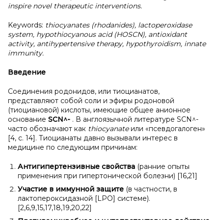
inspire novel therapeutic interventions.
Keywords:
thiocyanates (rhodanides), lactoperoxidase
system, hypothiocyanous acid (HOSCN), antioxidant
activity, antihypertensive therapy, hypothyroidism, innate
immunity.
Введение
Соединения родонидов, или тиоцианатов,
представляют собой соли и эфиры родоновой
(тиоциановой) кислоты, имеющие общее анионное
основание
SCN^-
. В англоязычной литературе SCN^-
часто обозначают как
thiocyanate
или «псевдогалоген»
[4, с. 14]. Тиоцианаты давно вызывали интерес в
медицине по следующим причинам:
Антигипертензивные свойства
(ранние опыты
применения при гипертонической болезни) [16,21]
Участие в
иммунной защите
(в частности, в
лактопероксидазной [LPO] системе).
[2,6,9,15,17,18,19,20,22]