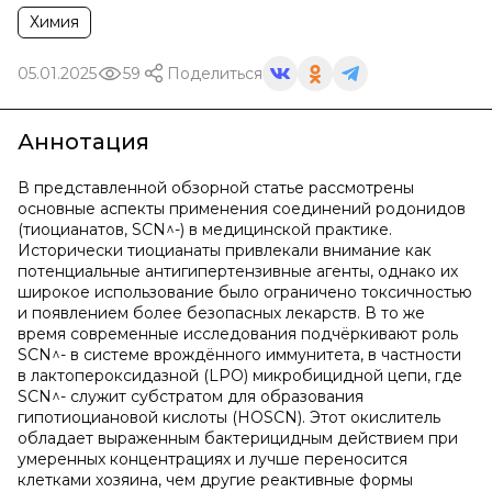
Химия
05.01.2025
59
Поделиться
Аннотация
В представленной обзорной статье рассмотрены
основные аспекты применения соединений родонидов
(тиоцианатов, SCN^-) в медицинской практике.
Исторически тиоцианаты привлекали внимание как
потенциальные антигипертензивные агенты, однако их
широкое использование было ограничено токсичностью
и появлением более безопасных лекарств. В то же
время современные исследования подчёркивают роль
SCN^- в системе врождённого иммунитета, в частности
в лактопероксидазной (LPO) микробицидной цепи, где
SCN^- служит субстратом для образования
гипотиоциановой кислоты (HOSCN). Этот окислитель
обладает выраженным бактерицидным действием при
умеренных концентрациях и лучше переносится
клетками хозяина, чем другие реактивные формы