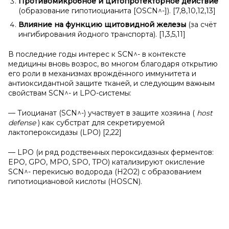
Противомикробное и
цитопротекторное действие
(образование гипотиоцианита [OSCN^-]). [7,8,10,12,13]
Влияние на функцию щитовидной железы
(за счёт
ингибирования йодного транспорта). [1,3,5,11]
В последние годы интерес к SCN^- в контексте
медицины вновь возрос, во многом благодаря открытию
его роли в механизмах врождённого иммунитета и
антиоксидантной защите тканей, и следующим важным
свойствам SCN^- и LPO-системы:
— Тиоцианат (SCN^-) участвует в защите хозяина (
host
defense
) как субстрат для секретируемой
лактопероксидазы (LPO) [2,22]
— LPO (и ряд родственных пероксидазных ферментов:
EPO, GPO, MPO, SPO, TPO) катализируют окисление
SCN^- перекисью водорода (H2O2) с образованием
гипотиоциановой кислоты (HOSCN).