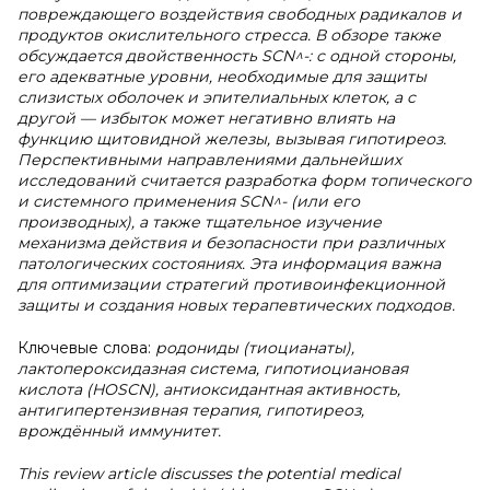
повреждающего воздействия свободных радикалов и
продуктов окислительного стресса. В обзоре также
обсуждается двойственность SCN^-: с одной стороны,
его адекватные уровни, необходимые для защиты
слизистых оболочек и эпителиальных клеток, а с
другой — избыток может негативно влиять на
функцию щитовидной железы, вызывая гипотиреоз.
Перспективными направлениями дальнейших
исследований считается разработка форм топического
и системного применения SCN^- (или его
производных), а также тщательное изучение
механизма действия и безопасности при различных
патологических состояниях. Эта информация важна
для оптимизации стратегий противоинфекционной
защиты и создания новых терапевтических подходов.
Ключевые слова:
родониды (тиоцианаты),
лактопероксидазная система, гипотиоциановая
кислота (HOSCN), антиоксидантная активность,
антигипертензивная терапия, гипотиреоз,
врождённый иммунитет.
This review article discusses the potential medical