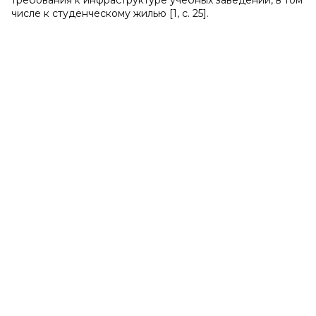
требования к инфраструктуре учебных заведений, в том
числе к студенческому жилью [1, с. 25].