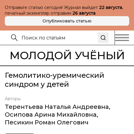
Отправьте статью сегодня! Журнал выйдет
22 августа
,
печатный экземпляр отправим
26 августа
Опубликовать статью
МОЛОДОЙ УЧЁНЫЙ
Гемолитико-уремический
синдром у детей
Авторы
Терентьева Наталья Андреевна
,
Осипова Арина Михайловна
,
Песикин Роман Олегович