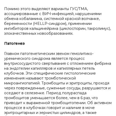
Помимо этого выделяют варианты ГУС/ТМА,
ассоциированные с ВИЧ-инфекцией, нарушениями
обмена кобаламина, системной красной волчанке,
беременности (HELLP-синдром), применении
ингибиторов кальцинейрина (циклоспорин, такролимус),
злокачественных новообразованиях.
Патогенез
Главном патогенетическим звеном гемолитико-
уремического синдрома является процесс
внутрисосудистого свертывания с отложением фибрина
на эндотелии капилляров и капиллярных петель
клубочков. Эти специфические гистологические
изменения называют тромботической
микроангиопатией. Тромбоциты и эритроциты, проходя
через поврежденные, суженные сосуды, разрушаются и
оседают в селезенке. Период полураспада
тромбоцитов уменьшается более, чем в 6 раз, что
приводит к выраженной тромбоцитопении. Об активном
процессе в клубочках говорит и наличие в моче
эритроцитарных и зернистых цилиндров, а также