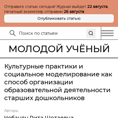
Отправьте статью сегодня! Журнал выйдет
22 августа
,
печатный экземпляр отправим
26 августа
Опубликовать статью
МОЛОДОЙ УЧЁНЫЙ
Культурные практики и
социальное моделирование как
способ организации
образовательной деятельности
старших дошкольников
Авторы
Чобанян Рита Шотаевна
,