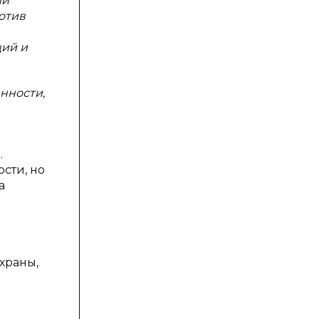
ли
отив
ций и
нности,
.
сти, но
а
храны,