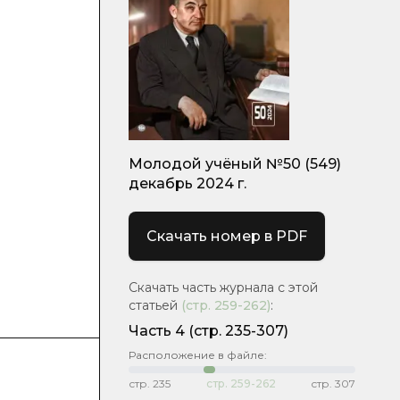
Молодой учёный №50 (549)
декабрь 2024 г.
Скачать номер в PDF
Скачать часть журнала с этой
статьей
(стр.
259-262
)
:
Часть 4
(стр. 235-307)
Расположение в файле:
стр.
235
стр.
259-262
стр.
307