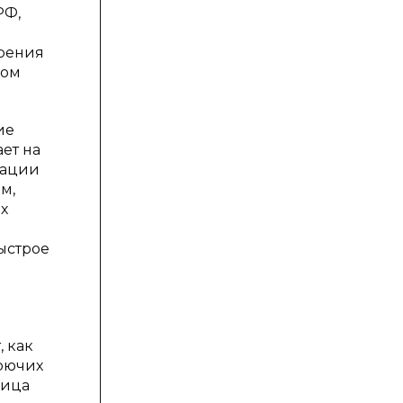
РФ,
зрения
ком
ие
ет на
кации
м,
х
ыстрое
 как
орючих
лица