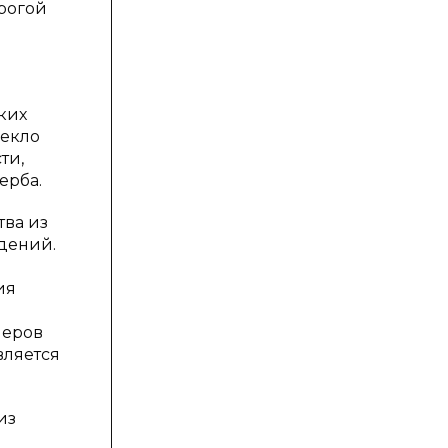
рогой
ких
лекло
ти,
ерба.
ва из
дений.
ия
меров
вляется
из