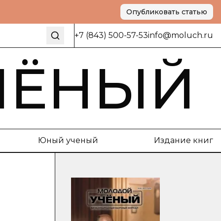
Опубликовать статью
+7 (843) 500-57-53
info@moluch.ru
ЧЁНЫЙ
Юный ученый
Издание книг