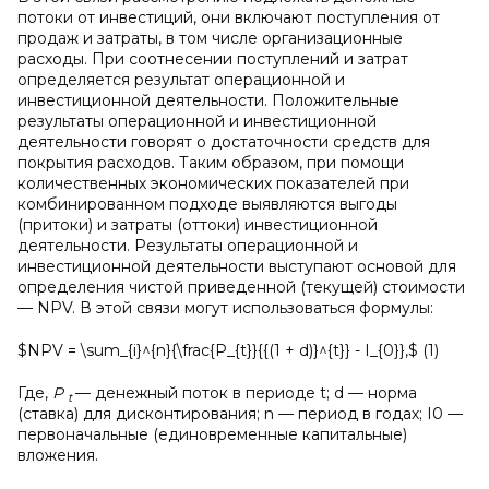
потоки от инвестиций, они включают поступления от
продаж и затраты, в том числе организационные
расходы. При соотнесении поступлений и затрат
определяется результат операционной и
инвестиционной деятельности. Положительные
результаты операционной и инвестиционной
деятельности говорят о достаточности средств для
покрытия расходов. Таким образом, при помощи
количественных экономических показателей при
комбинированном подходе выявляются выгоды
(притоки) и затраты (оттоки) инвестиционной
деятельности. Результаты операционной и
инвестиционной деятельности выступают основой для
определения чистой приведенной (текущей) стоимости
— NPV. В этой связи могут использоваться формулы:
$NPV = \sum_{i}^{n}{\frac{P_{t}}{{(1 + d)}^{t}} - I_{0}},$ (1)
Где,
P
— денежный поток в периоде t; d — норма
t
(ставка) для дисконтирования; n — период в годах; I0 —
первоначальные (единовременные капитальные)
вложения.