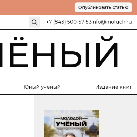
Опубликовать статью
+7 (843) 500-57-53
info@moluch.ru
ЧЁНЫЙ
Юный ученый
Издание книг