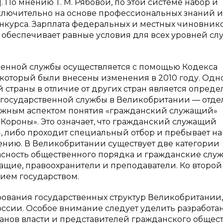
. По мнению Т. М. Рябовой, по этой системе набор и
ключительно на основе профессиональных знаний и
нкурса. Зарплата федеральных и местных чиновнико
о обеспечивает равные условия для всех уровней слу
венной службы осуществляется с помощью Кодекса
в который были внесены изменения в 2010 году. Одн
 страны в отличие от других стран является опред
 государственной службы в Великобритании — отд
Важным аспектом понятия «гражданский служащий»
га Короны». Это означает, что гражданский служащий
, либо проходит специальный отбор и пребывает на
ению. В Великобритании существует две категории
сность общественного порядка и гражданские слу
жащие, правоохранители и преподаватели. Ко второй
ием государством.
ования государственных структур Великобритании,
оссии. Особое внимание следует уделить разработ
нов власти и представителей гражданского общест