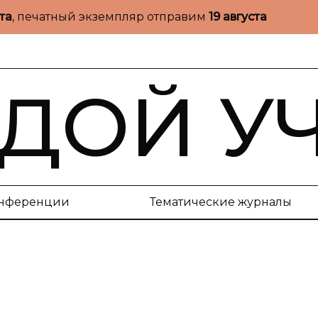
ста
, печатный экземпляр отправим
19 августа
ДОЙ У
нференции
Тематические журналы