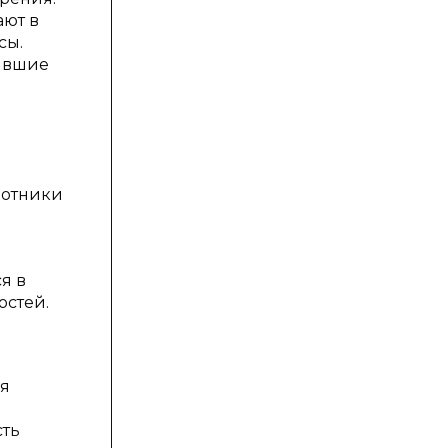
ают в
сы.
бывшие
ботники
я в
остей.
ся
сть