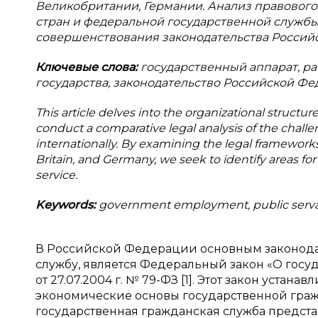
Великобритании, Германии. Анализ правовог
стран и федеральной государственной служб
совершенствования законодательства Россий
Ключевые слова:
государственный аппарат, р
государства, законодательство Российской Фе
This article delves into the organizational structure
conduct a comparative legal analysis of the challen
internationally. By examining the legal frameworks
Britain, and Germany, we seek to identify areas for
service.
Keywords:
government employment, public servant,
В Российской Федерации основным законодат
службу, является Федеральный закон «О гос
от 27.07.2004 г. № 79-ФЗ [1]. Этот закон уста
экономические основы государственной гражд
государственная гражданская служба предст