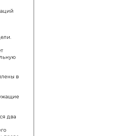
даций
ели.
ет
альную
плены в
лужащие
ся два
его