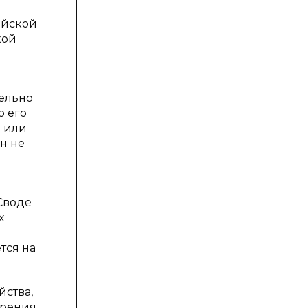
ийской
кой
тельно
о его
о или
ан не
Своде
х
тся на
ства,
зрения.