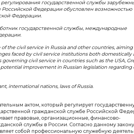
о регулирования государственной службы зарубежн
ы Российской Федерации обусловлен возможностью
ской Федерации.
аботник государственной службы, международные
дерации.
 of the civil service in Russia and other countries, aiming
ges faced by civil service institutions both domestically
 governing civil service in countries such as the USA, Gr
 potential improvement in Russian legislation regarding c
 international nations, laws of Russia.
ельным актом, который регулирует государственн
ударственной гражданской службе Российской Фед
навливает правовые, организационные, финансово-
анской службы в России. Согласно данному закону
авляет собой профессиональную служебную деятель