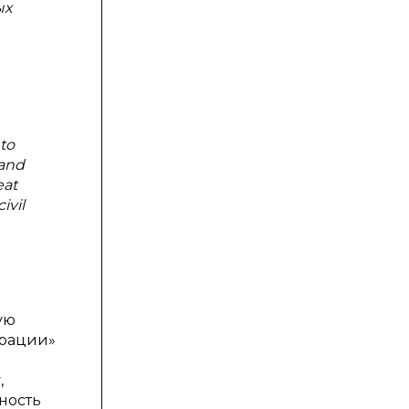
ых
 to
 and
eat
ivil
ую
ерации»
,
ность