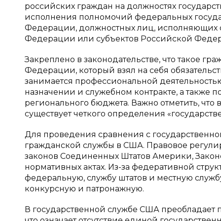
российских граждан на должностях государс
исполнения полномочий федеральных государ
Федерации, должностных лиц, исполняющих 
Федерации или субъектов Российской Феде
Закреплено в законодательстве, что такое г
Федерации, который взял на себя обязатель
занимается профессиональной деятельностью н
назначении и служебном контракте, а также 
регионального бюджета. Важно отметить, что в
существует четкого определения «государств
Для проведения сравнения с государственно
гражданской службы в США. Правовое регули
законов Соединенных Штатов Америки, Законе
нормативных актах. Из-за федеративной стру
федеральную, службу штатов и местную служб
конкурсную и патронажную.
В государственной службе США преобладает 
что означает отсутствие единой государстве