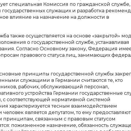
вует специальная Комиссия по гражданской службе,
ой государственных служащих и разработка рекомен
льное влияние на назначение на должности в
жба также осуществляется на основе «закрытой» мод
оложения о государственной службе, устанавливая
ния. Согласно Основному закону, Федерация име
опросам правового статуса лиц, занимающих федер
основные принципы государственной службы закре
венными служащими в Германии считаются те, кто
вников, рабочих, обслуживающий персонал,
еративного устройства Германии государственные с
, с соответствующей нормативной системой
ния характеризуется тесным взаимодействием
 человек является депутатом, то ему предоставляют
 принципам, связанным с правовым статусом
ятся: пожизненное назначение, обязанность служащ