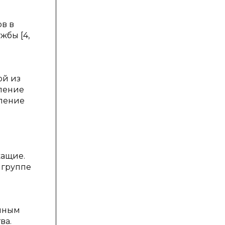
в в
жбы [4,
ой из
еление
еление
жащие.
 группе
анным
ва.