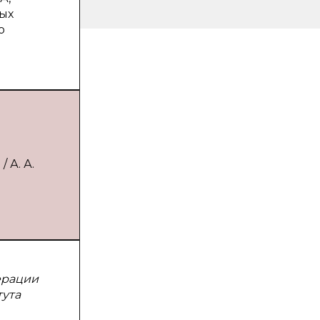
ых
ю
 А. А.
ерации
тута