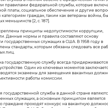
ми правилами федеральной службы, которые включ
ой платы, социальное обеспечение и другие вопро
категориям граждан, таким как ветераны войны, 
меньшинств [2, с. 187].
акреплены принципы недопустимости коррупции,
ти. Данные нормы и правила составляют основу
 государственных служащих в США. В 1958 году в
ены стандарты, которым обязаны следовать все ра
ых лиц.
на государственную службу всегда придерживаются
устройстве. Один из ключевых моментов заключаетс
оводятся экзамены для замещения вакантных должн
ективности работы комиссии.
я государственной службы в данной стране являют
венных служащих, а основным принципом является
 что граждане проходят конкурс на вакантную должно