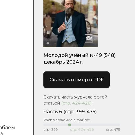
Молодой учёный №49 (548)
декабрь 2024 г.
Скачать номер в PDF
Скачать часть журнала с этой
статьей
(стр.
424-426
)
:
Часть 6
(стр. 399-475)
Расположение в файле:
роблем
стр.
399
стр.
424-426
стр.
475
А,