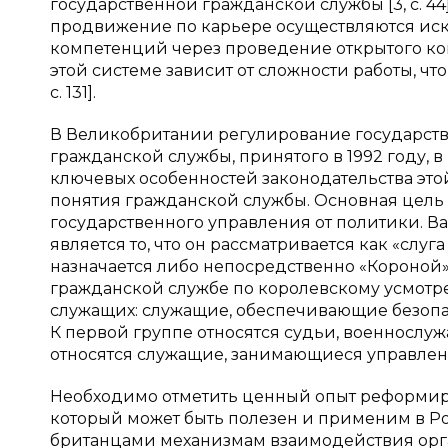
государственной гражданской службы [3, с. 44]
продвижение по карьере осуществляются ис
компетенций через проведение открытого ко
этой системе зависит от сложности работы, чт
с. 131].
В Великобритании регулирование государст
гражданской службы, принятого в 1992 году, 
ключевых особенностей законодательства этой
понятия гражданской службы. Основная цель
государственного управления от политики. 
является то, что он рассматривается как «слу
назначается либо непосредственно «Короной»
гражданской службе по королевскому усмотр
служащих: служащие, обеспечивающие безопа
К первой группе относятся судьи, военнослу
относятся служащие, занимающиеся управлен
Необходимо отметить ценный опыт реформир
который может быть полезен и применим в Р
британцами механизмам взаимодействия орга