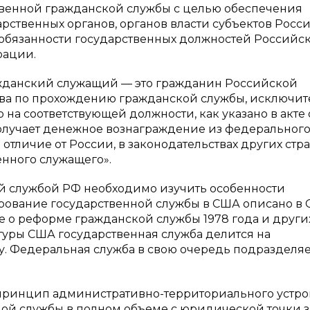
твенной гражданской службы с целью обеспечения
ственных органов, органов власти субъектов Росс
обязанности государственных должностей Российс
рации.
ражданский служащий — это гражданин Российской
ства по прохождению гражданской службы, исключи
а соответствующей должности, как указано в акте 
получает денежное вознаграждение из федеральног
 отличие от России, в законодательствах других стр
енного служащего».
й службой РФ необходимо изучить особенности
рование государственной службы в США описано в 
 о реформе гражданской службы 1978 года и други
ктуры США государственная служба делится на
у. Федеральная служба в свою очередь подразделяе
принцип административно-территориального устрой
нной службы в полном объеме с юридической точки 