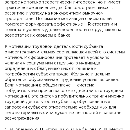
вопрос не только теоретически интересен, но и имеет
практическое значение для банков, стремящихся к
развитию и успеху на конкурентном рыночном
пространстве. Понимание мотивации соискателей
помогает формировать эффективные HR-стратегии и
повышать уровень удовлетворенности сотрудников на
всех этапах их карьеры в банке.
К мотивации трудовой деятельности субъекта
относится значительная составляющая всей его системы
мотивов. Их формирование протекает в условиях
наличия у социума или отдельного индивида
определенных благ, имеющих отношение к
потребностям субъекта труда. Желание и цель их
обретения обуславливает трудовые усилия человека.
Если мотивация в общем плане — система
побудительных причин какого-то действия, то трудовая
мотивация  это система побудительных причин именно
трудовой деятельности субъекта, обусловленные
запросами субъекта относительно необходимых для
него материальных или духовных ценностей в качестве
вознаграждения.
С. Н. Апенько, А. П. Егоршин, А. Я. Кибанова, А. И. Мерко,