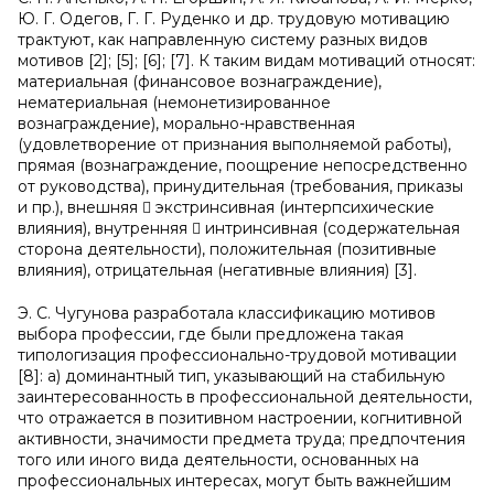
Ю. Г. Одегов, Г. Г. Руденко и др. трудовую мотивацию
трактуют, как направленную систему разных видов
мотивов
[2]; [5]; [6]; [7].
К
таким видам мотиваций относят:
материальная (финансовое вознаграждение),
нематериальная (немонетизированное
вознаграждение), морально-нравственная
(удовлетворение от признания выполняемой работы),
прямая (вознаграждение, поощрение непосредственно
от руководства), принудительная (требования, приказы
и пр.), внешняя  экстринсивная (интерпсихические
влияния), внутренняя  интринсивная (содержательная
сторона деятельности), положительная (позитивные
влияния), отрицательная (негативные влияния) [3].
Э. С. Чугунова разработала классификацию мотивов
выбора профессии, где были предложена такая
типологизация профессионально-трудовой мотивации
[8]:
а) доминантный тип, указывающий на стабильную
заинтересованность в профессиональной деятельности,
что отражается в позитивном настроении, когнитивной
активности, значимости предмета труда; предпочтения
того или иного вида деятельности, основанных на
профессиональных интересах, могут быть важнейшим