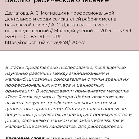
Библиографическое описание
Далгатова, А. С. Мотивация к профессиональной
деятельности среди соискателей рабочих мест в
банковской сфере / А. С. Далгатова. — Текст :
непосредственный // Молодой ученый. — 2024. — № 49
(548). — С. 187-191. — URL:
https://moluch.ru/archive/548/120247.
В статье представлено исследование, посвященное
изучению различий между амбициозными и
малоамбициозными соискателями с точки зрения их
профессиональных мотивов и ценностных
ориентаций. В исследовании применяется методика
«Тест Якоря карьеры» Эдгара Шейна, позволяющая
выявить ведущие профессиональные мотивы и
ценностные ориентации. Статья детально описывает
полученные результаты, анализирует преимущества и
риски, связанные с наймом как амбициозных, так и
малоамбициозных кандидатов, для работодателей.
Ключевые слова:
мотивация, амбициозность,