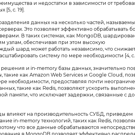
реимущества и недостатки в зависимости от требова
5, с. 19].
разделения данных на несколько частей, называемы
серверах. Это позволяет эффективно обрабатывать 
верами. В таких системах, как MongoDB, шардирова
м узлам, обеспечивая при этом высокую
аждый шард может работать независимо, что снижае
сштабировать систему по мере необходимости [4, с. 
 решения и in-memory базы данных, значительно п
такие как Amazon Web Services и Google Cloud, по
ере необходимости, предоставляя почти неогранич
нных, такие как Redis, позволяют ускорить выполне
ной памяти, что исключает задержки, связанные с д
ды влияют на производительность СУБД, приведем
ие in-memory технологий, таких как Redis, позволя
потому что все данные обрабатываются непосредств
ирования в MongoDB позволяет эффективно распред