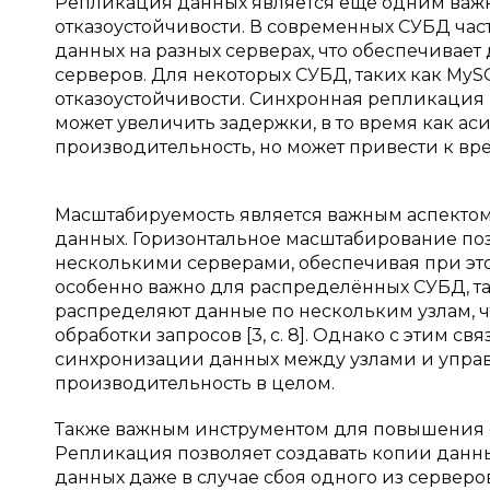
Репликация данных является еще одним важ
отказоустойчивости. В современных СУБД час
данных на разных серверах, что обеспечивает 
серверов. Для некоторых СУБД, таких как My
отказоустойчивости. Синхронная репликация 
может увеличить задержки, в то время как а
производительность, но может привести к врем
Масштабируемость является важным аспектом
данных. Горизонтальное масштабирование по
несколькими серверами, обеспечивая при это
особенно важно для распределённых СУБД, та
распределяют данные по нескольким узлам, ч
обработки запросов [3, с. 8]. Однако с этим с
синхронизации данных между узлами и управ
производительность в целом.
Также важным инструментом для повышения 
Репликация позволяет создавать копии данных
данных даже в случае сбоя одного из серверо