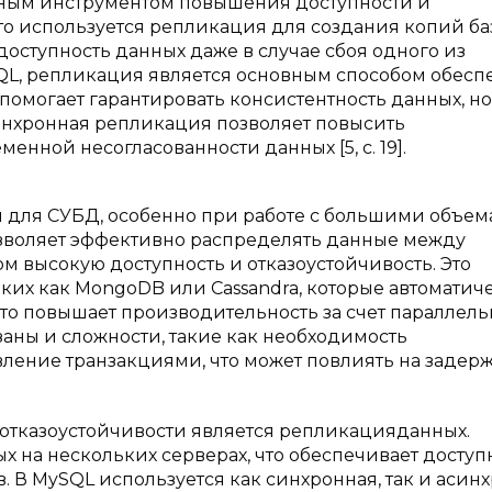
ным инструментом повышения доступности и
то используется репликация для создания копий б
доступность данных даже в случае сбоя одного из
SQL, репликация является основным способом обес
помогает гарантировать консистентность данных, но
синхронная репликация позволяет повысить
енной несогласованности данных [5, с. 19].
 для СУБД, особенно при работе с большими объе
зволяет эффективно распределять данные между
м высокую доступность и отказоустойчивость. Это
ких как MongoDB или Cassandra, которые автоматич
то повышает производительность за счет параллел
вязаны и сложности, такие как необходимость
ление транзакциями, что может повлиять на задер
отказоустойчивости является репликацияданных.
 на нескольких серверах, что обеспечивает доступ
в. В MySQL используется как синхронная, так и асин