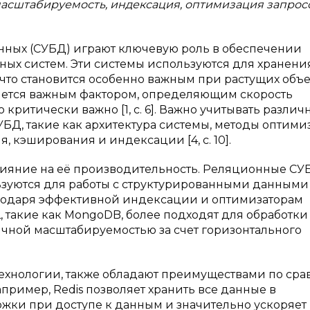
масштабируемость, индексация, оптимизация запрос
ных (СУБД) играют ключевую роль в обеспечении
х систем. Эти системы используются для хранения
 что становится особенно важным при растущих объ
ется важным фактором, определяющим скорость
 критически важно [1, с. 6]. Важно учитывать различ
БД, такие как архитектура системы, методы оптим
, кэширования и индексации [4, с. 10].
лияние на её производительность. Реляционные СУ
ьзуются для работы с структурированными данными
годаря эффективной индексации и оптимизаторам
SQL, такие как MongoDB, более подходят для обработки
ичной масштабируемостью за счет горизонтального
технологии, также обладают преимуществами по ср
имер, Redis позволяет хранить все данные в
жки при доступе к данным и значительно ускоряет