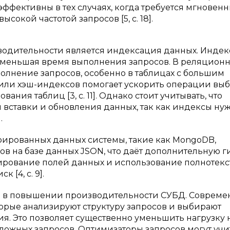
ы эффективны в тех случаях, когда требуется мгновен
сокой частотой запросов [5, с. 18].
одительности является индексация данных. Инде
 уменьшая время выполнения запросов. В реляцион
лнение запросов, особенно в таблицах с большим
или хэш-индексов помогает ускорить операции выб
ия таблиц [3, с. 11]. Однако стоит учитывать, что
вставки и обновления данных, так как индексы ну
.
турированных данных системы, такие как MongoDB,
в на базе данных JSON, что даёт дополнительную г
ксирование полей данных и использование полнотек
[4, с. 9].
ь в повышении производительности СУБД. Соврем
орые анализируют структуру запросов и выбирают
. Это позволяет существенно уменьшить нагрузку 
ложных запросов. Оптимизаторы запросов могут учи