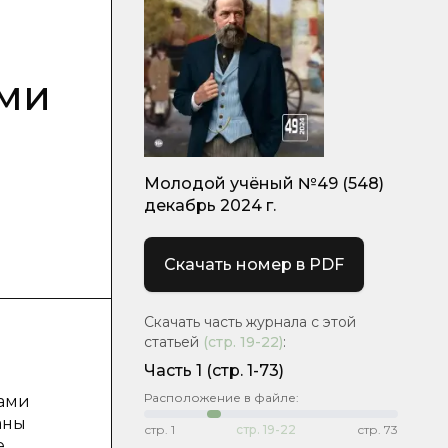
ами
Молодой учёный №49 (548)
декабрь 2024 г.
Скачать номер в PDF
Скачать часть журнала с этой
статьей
(стр.
19-22
)
:
Часть 1
(стр. 1-73)
Расположение в файле:
зами
аны
стр.
1
стр.
19-22
стр.
73
е