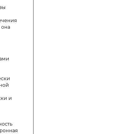
азы
печения
 она
мами
ески
ьной
жки и
ность
хронная