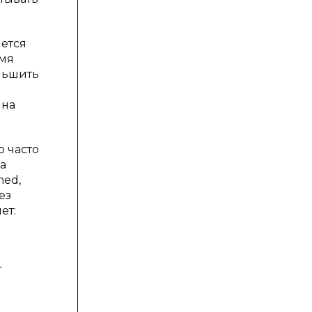
ется
емя
ньшить
-
 на
о часто
а
hed,
ез
ет:
т