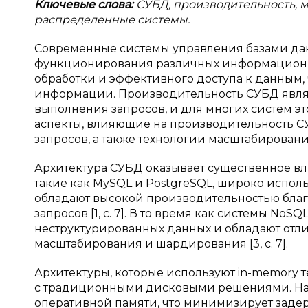
Ключевые слова:
СУБД, производительность, 
распределенные системы.
Современные системы управления базами дан
функционирования различных информационны
обработки и эффективного доступа к данным,
информации. Производительность СУБД явля
выполнения запросов, и для многих систем это
аспекты, влияющие на производительность СУ
запросов, а также технологии масштабирования
Архитектура СУБД оказывает существенное в
такие как MySQL и PostgreSQL, широко испол
обладают высокой производительностью бла
запросов [1, с. 7]. В то время как системы No
неструктурированных данных и обладают отл
масштабирования и шардирования [3, с. 7].
Архитектуры, которые используют in-memory 
с традиционными дисковыми решениями. Напр
оперативной памяти, что минимизирует задер