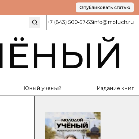
Опубликовать статью
+7 (843) 500-57-53
info@moluch.ru
ЧЁНЫЙ
Юный ученый
Издание книг