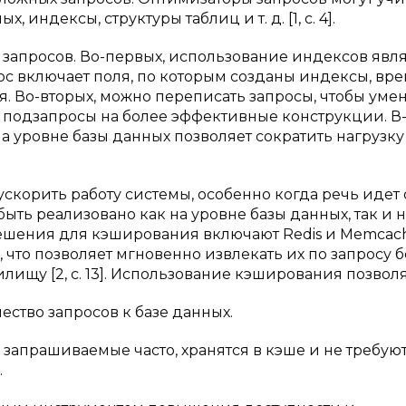
 индексы, структуры таблиц и т. д. [1, с. 4].
запросов. Во-первых, использование индексов явля
с включает поля, по которым созданы индексы, вр
. Во-вторых, можно переписать запросы, чтобы уме
 подзапросы на более эффективные конструкции. В
а уровне базы данных позволяет сократить нагрузку
корить работу системы, особенно когда речь идет 
ть реализовано как на уровне базы данных, так и н
ешения для кэширования включают Redis и Memcac
 что позволяет мгновенно извлекать их по запросу б
щу [2, с. 13]. Использование кэширования позволя
ство запросов к базе данных.
, запрашиваемые часто, хранятся в кэше и не требую
.