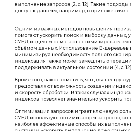
выполнение запросов [2, с. 12]. Такие подход
доступ к данным, например, в приложениях с вы
Одним из важных методов повышения произв
помогают ускорить поиск и выборку данных,
СУБД индексы помогают оптимизировать выпо
объёмом данных. Использование B-деревьев 
минимизируя необходимость полного сканирован
индексация также может замедлять операции 
поддерживать в актуальном состоянии [4, с. 12]
Кроме того, важно отметить, что для неструк
предоставляют возможность создания индексо
и скорость обработки. В таких случаях инде
индексов позволяет значительно ускорить поиск 
Оптимизация запросов играет ключевую рол
СУБД используют оптимизаторы запросов, кот
наиболее эффективные способы их выполнения
систему и ускорить выполнение даже самых с