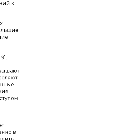
ний к
х
большие
ние
т
9].
овышают
зволяют
енные
ние
оступом
ет
енно в
елить