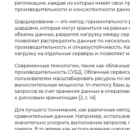
репликация, каждая из которых имеет свои п
производительности и консистентности данных [
Шардирование — это метод горизонтального 
шардами, которые могут храниться на разных 
объемы данных, разделяя нагрузку между сер
позволяет распределить данные по нескольки
производительность и отказоустойчивость. К
нагрузку на отдельные серверы и позволяет ма
Современные технологии, такие как облачные
производительность СУБД. Облачные сервисы, 
пользователям масштабировать ресурсы по м
вычислительные мощности. In-memory базы да
запросов за счет хранения данных в оператив
к дисковым хранилищам [2, с. 14].
Для лучшего понимания, как различные мето
сравнительные данные. Например, использован
значительно ускорить выполнение запросов, 
памяти. В то время как использование шард