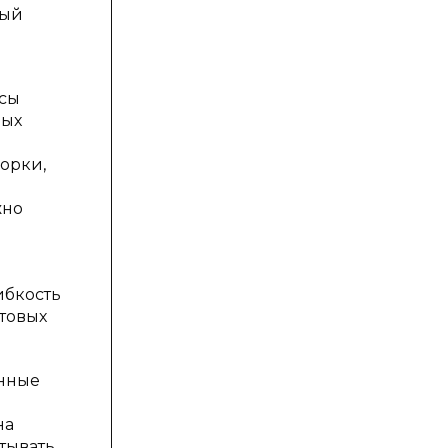
ный
ксы
ных
орки,
жно
ибкость
стовых
енные
на
тывать