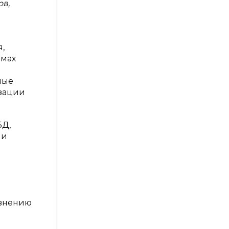
ов,
,
емах
ные
изации
БД,
 и
авнению