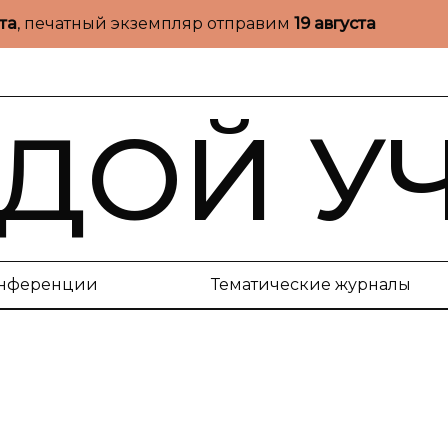
ста
, печатный экземпляр отправим
19 августа
ДОЙ У
нференции
Тематические журналы