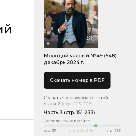
ий
Молодой учёный №49 (548)
декабрь 2024 г.
Скачать номер в PDF
Скачать часть журнала с этой
статьей
(стр.
205-208
)
:
Часть 3
(стр. 151-233)
Расположение в файле:
стр.
151
стр.
205-208
стр.
233