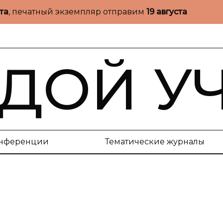
ста
, печатный экземпляр отправим
19 августа
ДОЙ У
нференции
Тематические журналы