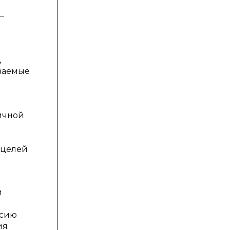
—
,
аваемые
дичной
 целей
й
ксию
ия