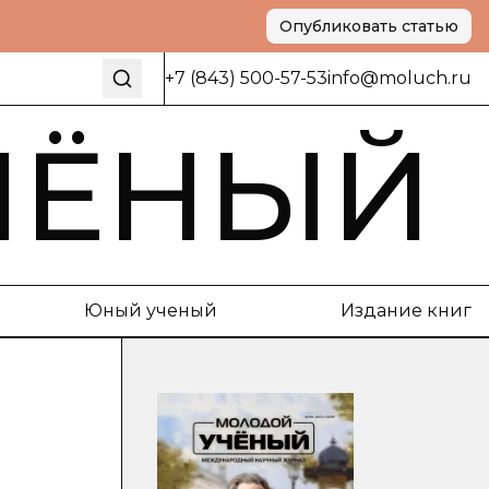
Опубликовать статью
+7 (843) 500-57-53
info@moluch.ru
ЧЁНЫЙ
Юный ученый
Издание книг