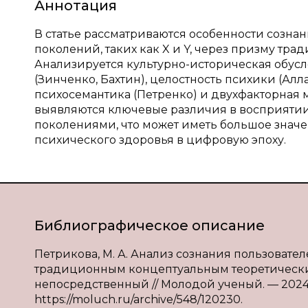
Аннотация
В статье рассматриваются особенности созна
поколений, таких как X и Y, через призму тр
Анализируется культурно-историческая обусл
(Зинченко, Бахтин), целостность психики (Алл
психосемантика (Петренко) и двухфакторная м
выявляются ключевые различия в восприяти
поколениями, что может иметь большое знач
психического здоровья в цифровую эпоху.
Библиографическое описание
Петрикова, М. А. Анализ сознания пользоват
традиционным концептуальным теоретическим у
непосредственный // Молодой ученый. — 2024. 
https://moluch.ru/archive/548/120230.