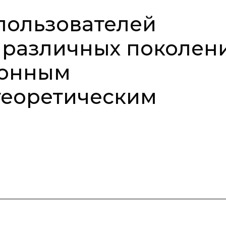
пользователей
 различных поколен
ионным
теоретическим