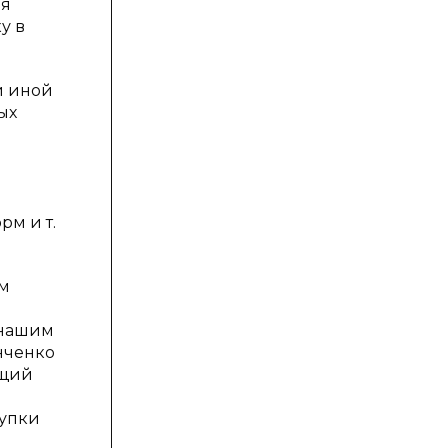
яя
у в
и иной
ых
рм и т.
ом
и
 нашим
нченко
ющий
тупки