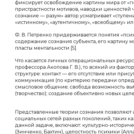
фиксирует освобождение картины мира от «гн
пристрастности мотивов, наводки ценностей 
сознание — разум» автор усматривает «ступен
«истинному», «аутентичному», «всеобщему» или
Ф. В. Петренко придерживается понятия «псих
содержание сознания субъекта, его картину 
пласты ментальности [5].
Что касается личных операциональных ресур
профессора Акопова Г. В.), то всякий из факт
структуре: контакт — его отсутствие или прис
коммуникация (по критерию передачи опред
смысловое общение; свобода возможность вы
(творчество); создание объективно новых целей
Представленные теории сознания позволяют 
социальных сетей разных поколений, таких ка
данной задаче, включают: культурно-историч
(Зинченко, Бахтин), целостность психики (А