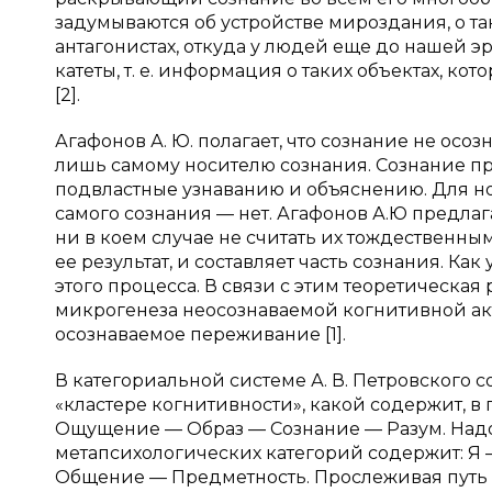
задумываются об устройстве мироздания, о так
антагонистах, откуда у людей еще до нашей э
катеты, т. е. информация о таких объектах, 
[2].
Агафонов А. Ю. полагает, что сознание не осо
лишь самому носителю сознания. Сознание пр
подвластные узнаванию и объяснению. Для но
самого сознания — нет. Агафонов А.Ю предла
ни в коем случае не считать их тождественны
ее результат, и составляет часть сознания. Ка
этого процесса. В связи с этим теоретическа
микрогенеза неосознаваемой когнитивной а
осознаваемое переживание [1].
В категориальной системе А. В. Петровского 
«кластере когнитивности», какой содержит, в
Ощущение — Образ — Сознание — Разум. Надо о
метапсихологических категорий содержит: Я 
Общение — Предметность. Прослеживая путь 