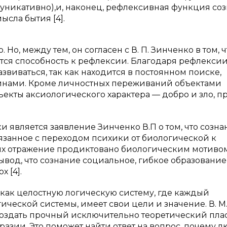
муникативно),и, наконец, рефлексивная функция соз
ысла бытия [4].
Но, между тем, он согласен с В. П. Зинченко в том, ч
тся способность к рефлексии. Благодаря рефлекси
звиваться, так как находится в постоянном поиске,
нами. Кроме личностных переживаний объектами
ъекты аксиологического характера — добро и зло, п
 является заявление Зинченко В.П о том, что созна
вязанное с переходом психики от биологической к
ых отражение продиктовано биологическим мотивом
ывод, что сознание социальное, гибкое образование
 [4].
 как целостную логическую систему, где каждый
ческой системы, имеет свои цели и значение. В. М
создать прочный исключительно теоретический плас
азии. Это поможет найти ответ на вопрос, почему 