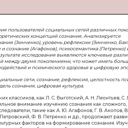
ния пользователей социальных сетей различных пок
теоретических концепций сознания. Анализируется
ания (Зинченко), уровень рефлексии (Зинченко, Бахт
 и сознание (Агафонов), психосемантика (Петренко) 
результате исследования выявляются ключевые разли
й между двумя поколениями, что может иметь боль
одействий и психического здоровья в цифровую эпо
циальные сети, сознание, рефлексия, целостность пс
дель сознания, цифровая культура.
х классиков, как Л. С. Выготский, А. Н. Леонтьев, С. 
ительное внимание изучению сознания как сложного,
ователи, такие как А. Ю. Агафонов, Г. В. Акопов, В.
В. Петровский, Ф. В. Петренко и др., продолжают разв
льтурных факторов на формирование сознания. Изу