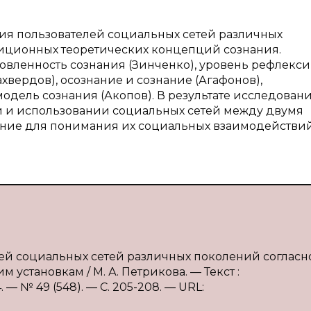
ния пользователей социальных сетей различных
адиционных теоретических концепций сознания.
овленность сознания (Зинченко), уровень рефлекс
ахвердов), осознание и сознание (Агафонов),
одель сознания (Акопов). В результате исследован
и и использовании социальных сетей между двумя
ение для понимания их социальных взаимодействи
елей социальных сетей различных поколений согласн
становкам / М. А. Петрикова. — Текст :
— № 49 (548). — С. 205-208. — URL: