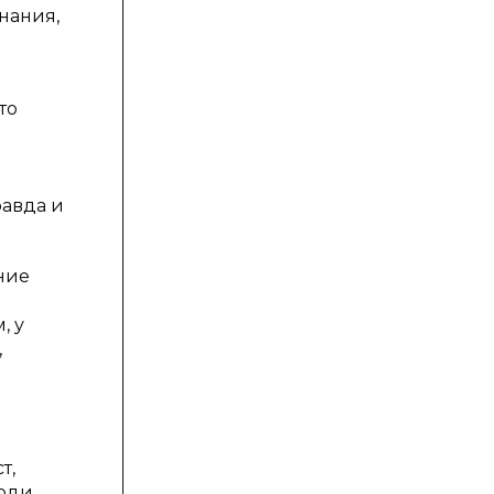
нания,
то
и
равда и
ние
, у
,
.
т,
люди