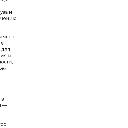
уза и
зучению
м ясна
е.
 для
ния и
ости,
де»
 в
л —
тор