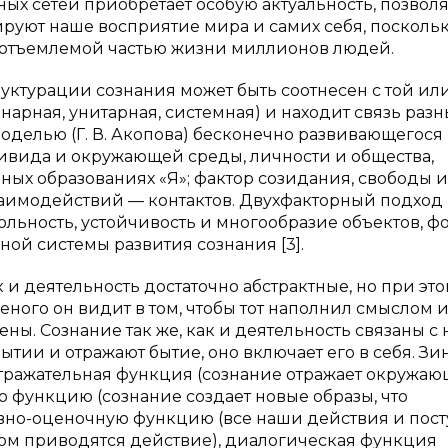
ых сетей приобретает особую актуальность, позвол
руют наше восприятие мира и самих себя, поскольк
еотъемлемой частью жизни миллионов людей.
уктурации сознания может быть соотнесен с той ил
рная, унитарная, системная) и находит связь разн
оделью (Г. В. Акопова) бесконечно развивающегося
дивида и окружающей среды, личности и общества,
ых образованиях «Я»; фактор созидания, свободы и
взаимодействий — контактов. Двухфакторный подход
ольность, устойчивость и многообразие объектов, фо
ной системы развития сознания [3].
к и деятельность достаточно абстрактные, но при эт
ного он видит в том, чтобы тот наполнил смыслом 
. Сознание так же, как и деятельность связаны с
тии и отражают бытие, оно включает его в себя. Зи
отражательная функция (сознание отражает окружа
 функцию (сознание создает новые образы, что
тивно-оценочную функцию (все наши действия и пос
том приводятся действие), диалогическая функция