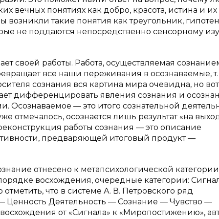
их вечных понятиях как добро, красота, истина и их
ры возникли такие понятия как треугольник, гипотен
которые не поддаются непосредственно сенсорному и
знает своей работы. Работа, осуществляемая сознание
евращает все наши переживания в осознаваемые, т. 
сителя сознания вся картина мира очевидна, но вот
гает дифференцировать явления сознания и осозна
ми. Осознаваемое — это итого сознательной деятельн
к уже отмечалось, осознается лишь результат «на выхо
я реконструкция работы сознания — это описание
ктивности, предваряющей итоговый продукт —
сознание отнесено к метапсихологической категории
 порядке восхождения, очередные категории: Сигна
тметить, что в системе А. В. Петровского ряд
— Ценность Деятельность — Сознание — Чувство —
восхождения от «Сигнала» к «Миропостижению», ав