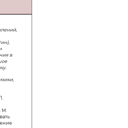
олений,
ин),
и
чия в
шое
ху.
ихики,
Л.
 М.
ивать
чение