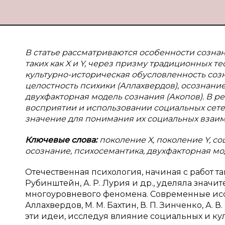
В статье рассматриваются особенности созна
таких как X и Y, через призму традиционных 
культурно-историческая обусловленность созн
целостность психики (Аллахвердов), осознание
двухфакторная модель сознания (Акопов). В 
восприятии и использовании социальных сете
значение для понимания их социальных взаим
Ключевые слова:
поколение X, поколение Y, со
осознание, психосемантика, двухфакторная мо
Отечественная психология, начиная с работ таки
Рубинштейн, А. Р. Лурия и др., уделяла знач
многоуровневого феномена. Современные исслед
Аллахвердов, М. М. Бахтин, В. П. Зинченко, А. 
эти идеи, исследуя влияние социальных и ку