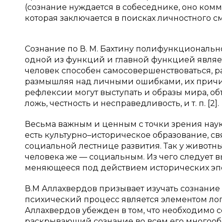
(сознание нуждается в собеседнике, оно ком
которая заключается в поисках личностного см
Сознание по В. М. Бахтину полифункционально. 
одной из функций и главной функцией являе
человек способен самосовершенствоваться, ра
размышляя над личными ошибками, их причи
рефлексии могут выступать и образы мира, об
ложь, честность и несправедливость, и т. п. [2].
Весьма важным и ценным с точки зрения науки
есть культурно–историческое образование, с
социальной лестнице развития. Так у животн
человека же — социальным. Из чего следует в
меняющееся под действием исторических эпох
В.М Аллахвердов призывает изучать сознание
психический процесс является элементом логи
Аллахвердов убежден в том, что необходимо 
раскрывающий сознание во всем его многообр