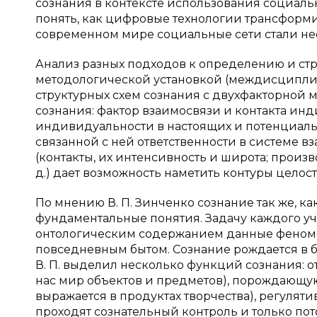
сознания в контексте использования социальн
понять, как цифровые технологии трансформи
современном мире социальные сети стали н
Анализ разных подходов к определению и стр
методологической установкой (междисциплина
структурных схем сознания с двухфакторной м
сознания: фактор взаимосвязи и контакта ин
индивидуальности в настоящих и потенциальн
связанной с ней ответственности в системе 
(контакты, их интенсивность и широта; произв
д.) дает возможность наметить контуры целост
По мнению В. П. Зинченко сознание так же, ка
фундаментальные понятия. Задачу каждого уче
онтологическим содержанием данные феномены
повседневным бытом. Сознание рождается в бы
В. П. выделил несколько функций сознания: 
нас мир объектов и предметов), порождающую
выражается в продуктах творчества), регуля
проходят сознательный контроль и только по