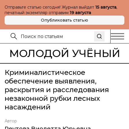
Отправьте статью сегодня! Журнал выйдет
15 августа
,
печатный экземпляр отправим
19 августа
Опубликовать статью
МОЛОДОЙ УЧЁНЫЙ
Криминалистическое
обеспечение выявления,
раскрытия и расследования
незаконной рубки лесных
насаждений
Автор
Реутова Виолетта Юрьевна