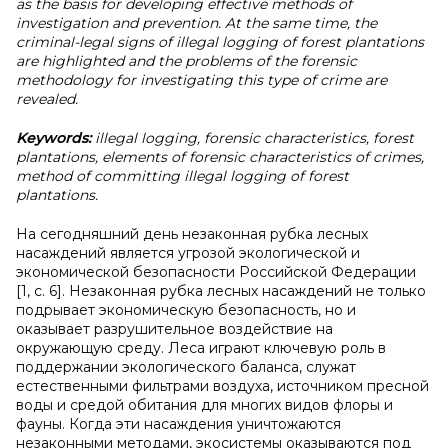
as the basis for developing effective methods of
investigation and prevention. At the same time, the
criminal-legal signs of illegal logging of forest plantations
are highlighted and the problems of the forensic
methodology for investigating this type of crime are
revealed.
Keywords:
illegal logging, forensic characteristics, forest
plantations, elements of forensic characteristics of crimes,
method of committing illegal logging of forest
plantations.
На сегодняшний день незаконная рубка лесных
насаждений является угрозой экологической и
экономической безопасности Российской Федерации
[1, с. 6]. Незаконная рубка лесных насаждений не только
подрывает экономическую безопасность, но и
оказывает разрушительное воздействие на
окружающую среду. Леса играют ключевую роль в
поддержании экологического баланса, служат
естественными фильтрами воздуха, источником пресной
воды и средой обитания для многих видов флоры и
фауны. Когда эти насаждения уничтожаются
незаконными методами, экосистемы оказываются под