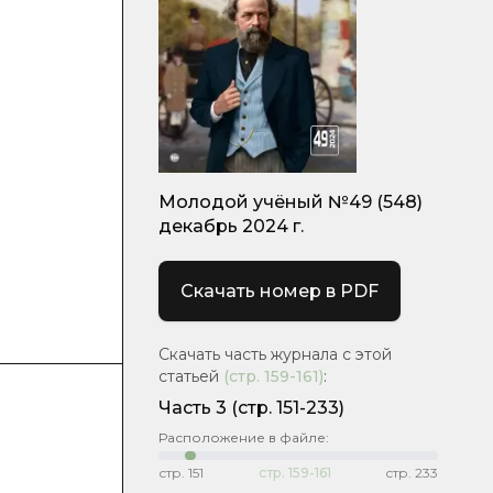
Молодой учёный №49 (548)
декабрь 2024 г.
Скачать номер в PDF
Скачать часть журнала с этой
статьей
(стр.
159-161
)
:
Часть 3
(стр. 151-233)
Расположение в файле:
стр.
151
стр.
159-161
стр.
233