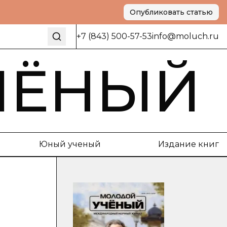
Опубликовать статью
+7 (843) 500-57-53
info@moluch.ru
ЧЁНЫЙ
Юный ученый
Издание книг