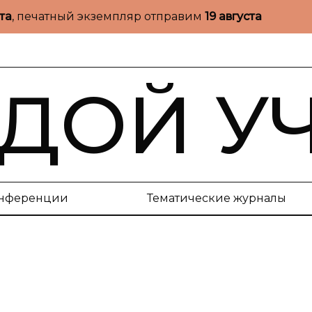
ста
, печатный экземпляр отправим
19 августа
ДОЙ У
нференции
Тематические журналы