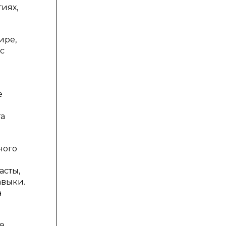
иях,
ире,
с
е
та
ного
асты,
авыки.
а
в