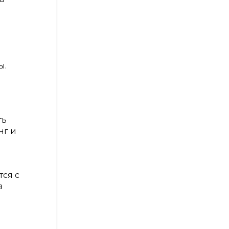
ы.
ть
нг и
тся с
в