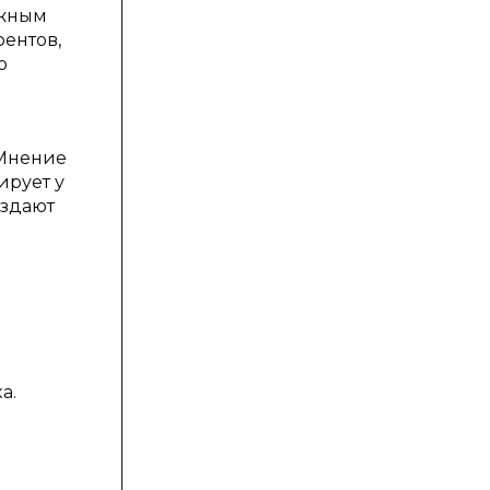
ажным
ентов,
ю
 Мнение
ирует у
оздают
а.
и