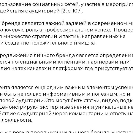
пользование социальных сетей, участие в мероприят
ствия с аудиторией [2, с. 107].
бренда является важной задачей в современном м
 ключевую роль в профессиональном успехе. Процес
 множество стратегий и тактик, направленных на
 и создание положительного имиджа.
продвижения личного бренда является определени
ляется потенциальными клиентами, партнерами или
ия на тех каналах и платформах, где присутствует э
ента является еще одним важным элементом успеш
н быть не только информативным и полезным, но и
евой аудитории. Это могут быть статьи, видео, подк
 демонстрируют экспертные знания и уникальные н
ствие с аудиторией через комментарии и ответы н
 лояльности.
ажную роль в продвижении личного бренда. Участие 