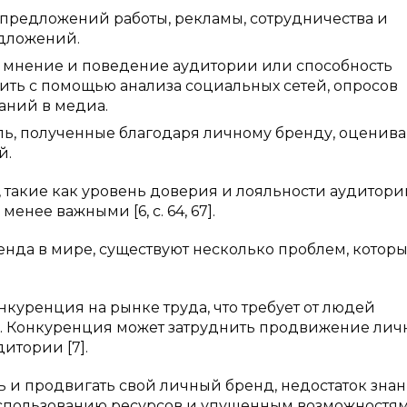
 предложений работы, рекламы, сотрудничества и
едложений.
а мнение и поведение аудитории или способность
ить с помощью анализа социальных сетей, опросов
аний в медиа.
ь, полученные благодаря личному бренду, оценив
й.
 такие как уровень доверия и лояльности аудитори
нее важными [6, с. 64, 67].
нда в мире, существуют несколько проблем, котор
куренция на рынке труда, что требует от людей
. Конкуренция может затруднить продвижение лич
итории [7].
ь и продвигать свой личный бренд, недостаток зна
спользованию ресурсов и упущенным возможностям